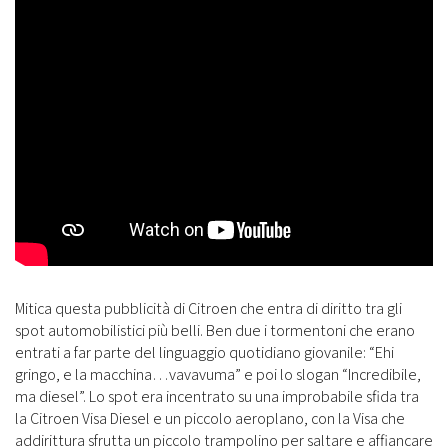
Mitica questa pubblicità di Citroen che entra di diritto tra gli
spot automobilistici più belli. Ben due i tormentoni che erano
entrati a far parte del linguaggio quotidiano giovanile: “Ehi
gringo, e la macchina…vavavuma” e poi lo slogan “Incredibile,
ma diesel”. Lo spot era incentrato su una improbabile sfida tra
la Citroen Visa Diesel e un piccolo aeroplano, con la Visa che
addirittura sfrutta un piccolo trampolino per saltare e affiancare