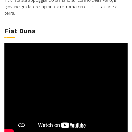
il ciclista sta appoggiando la mano sul cofano della Palio, il
giovane guidatore ingrana la retromarcia e il ciclista cade a
terra.
Fiat Duna