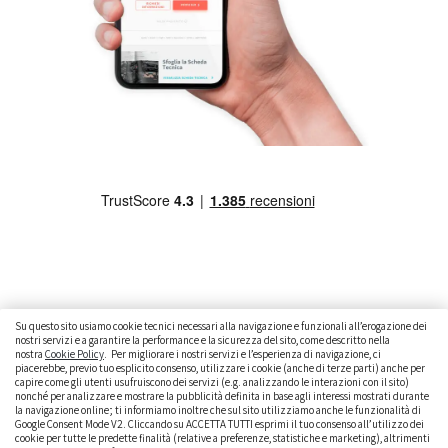
Su questo sito usiamo cookie tecnici necessari alla navigazione e funzionali all’erogazione dei
nostri servizi e a garantire la performance e la sicurezza del sito, come descritto nella
nostra
Cookie Policy
. Per migliorare i nostri servizi e l’esperienza di navigazione, ci
CAMBIARE AUTO
GUIDA ALL’ACQUISTO
piacerebbe, previo tuo esplicito consenso, utilizzare i cookie (anche di terze parti) anche per
capire come gli utenti usufruiscono dei servizi (e.g. analizzando le interazioni con il sito)
GUIDE PRATICHE
CURIOSITÀ
DATI ALLA MANO
nonché per analizzare e mostrare la pubblicità definita in base agli interessi mostrati durante
la navigazione online; ti informiamo inoltre che sul sito utilizziamo anche le funzionalità di
Google Consent Mode V2. Cliccando su ACCETTA TUTTI esprimi il tuo consenso all’utilizzo dei
DICE LA LEGGE
PARLIAMO DI NOI
cookie per tutte le predette finalità (relative a preferenze, statistiche e marketing), altrimenti