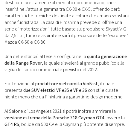
destinato prettamente al mercato nordamericano, che si
inserirà nell’attuale gamma tra CX-30 e CX-5, offrendo però
caratteristiche tecniche destinate a coloro che amano spostarsi
anche fuoristrada. La casa di Hiroshima prevede di offrire una
serie di motorizzazioni, tutte basate sul propulsore Skyactiv-G
da 2,5 litri, turbo e aspirate e sarà il precursore delle “europee”
Mazda CX-60 e CX-80.
Una delle star più attese si configura nella
quinta generazione
della Range Rover
, la quale si svelerà al grande pubblico alla
vigilia del lancio commerciale previsto nel 2022.
E attenzione al
produttore vietnamita VinFast
, il quale
presenta
due SUV elettici VF e35 e VF e 36
con stile curate
niente meno che da Pininfarina a garantirne design moderno.
Al Salone di Los Angeles 2021 si potrà inoltre ammirare la
versione estrema della Porsche 718 Cayman GT4
, ovvero la
GT4 RS
, bolide da 500 CV e la Cayman più potente di sempre.