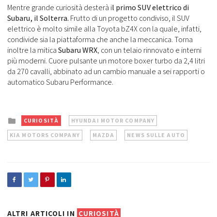
Mentre grande curiosità desterà i
l primo SUV elettrico di
Subaru, il Solterra.
Frutto di un progetto condiviso, il SUV
elettrico è molto simile alla Toyota bZ4X con la quale, infatti,
condivide sia la piattaforma che anche la meccanica. Torna
inoltre la mitica
Subaru WRX
, con un telaio rinnovato e interni
più moderni. Cuore pulsante un motore boxer turbo da 2,4 litri
da 270 cavalli, abbinato ad un cambio manuale a sei rapporti o
automatico Subaru Performance.
Posted
CURIOSITÀ
HYUNDAI MOTOR COMPANY
in
KIA MOTORS COMPANY
MAZDA
NEWS SULLE AUTO
ALTRI ARTICOLI IN
CURIOSITÀ