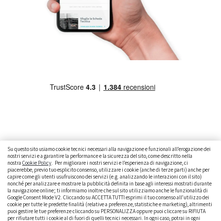
Su questo sito usiamo cookie tecnici necessari alla navigazione e funzionali all’erogazione dei
nostri servizi e a garantire la performance e la sicurezza del sito, come descritto nella
nostra
Cookie Policy
. Per migliorare i nostri servizi e l’esperienza di navigazione, ci
CAMBIARE AUTO
GUIDA ALL’ACQUISTO
piacerebbe, previo tuo esplicito consenso, utilizzare i cookie (anche di terze parti) anche per
capire come gli utenti usufruiscono dei servizi (e.g. analizzando le interazioni con il sito)
GUIDE PRATICHE
CURIOSITÀ
DATI ALLA MANO
nonché per analizzare e mostrare la pubblicità definita in base agli interessi mostrati durante
la navigazione online; ti informiamo inoltre che sul sito utilizziamo anche le funzionalità di
Google Consent Mode V2. Cliccando su ACCETTA TUTTI esprimi il tuo consenso all’utilizzo dei
DICE LA LEGGE
PARLIAMO DI NOI
cookie per tutte le predette finalità (relative a preferenze, statistiche e marketing), altrimenti
puoi gestire le tue preferenze cliccando su PERSONALIZZA oppure puoi cliccare su RIFIUTA
per rifiutare tutti i cookie al di fuori di quelli tecnici necessari. In ogni caso, potrai in ogni