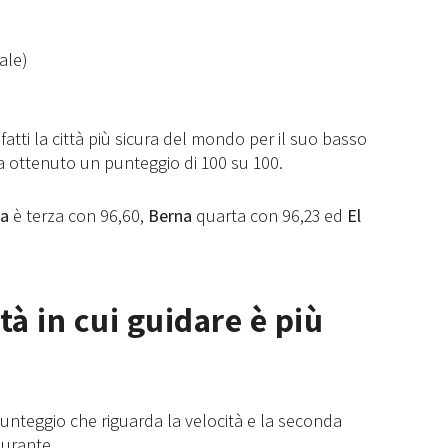
ale)
fatti la città più sicura del mondo per il suo basso
e ha ottenuto un punteggio di 100 su 100.
a
è terza con 96,60,
Berna
quarta con 96,23 ed
El
ttà in cui guidare è più
punteggio che riguarda la velocità e la seconda
burante.