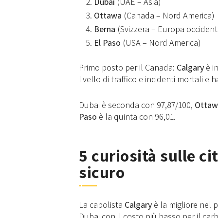
Dubai
(UAE – Asia)
Ottawa
(Canada – Nord America)
Berna
(Svizzera – Europa occident
El Paso
(USA – Nord America)
Primo posto per il Canada:
Calgary
è in
livello di traffico e incidenti mortali 
Dubai è seconda con 97,87/100,
Ottaw
Paso
è la quinta con 96,01.
5 curiosità sulle ci
sicuro
La capolista
Calgary
è la migliore nel 
Dubai con il costo più basso per il car