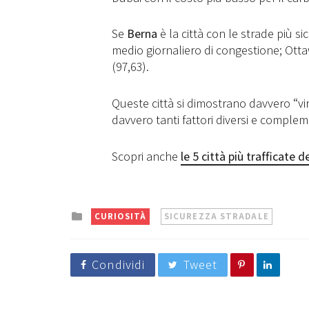
Se
Berna
è la città con le strade più s
medio giornaliero di congestione; Ottawa
(97,63).
Queste città si dimostrano davvero “vi
davvero tanti fattori diversi e complem
Scopri anche
le 5 città più trafficate
Posted
CURIOSITÀ
SICUREZZA STRADALE
in
Condividi
Tweet