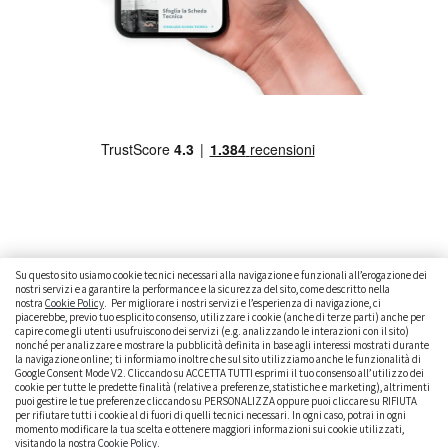
Su questo sito usiamo cookie tecnici necessari alla navigazione e funzionali all’erogazione dei
nostri servizi e a garantire la performance e la sicurezza del sito, come descritto nella
nostra
Cookie Policy
. Per migliorare i nostri servizi e l’esperienza di navigazione, ci
CAMBIARE AUTO
GUIDA ALL’ACQUISTO
piacerebbe, previo tuo esplicito consenso, utilizzare i cookie (anche di terze parti) anche per
capire come gli utenti usufruiscono dei servizi (e.g. analizzando le interazioni con il sito)
GUIDE PRATICHE
CURIOSITÀ
DATI ALLA MANO
nonché per analizzare e mostrare la pubblicità definita in base agli interessi mostrati durante
la navigazione online; ti informiamo inoltre che sul sito utilizziamo anche le funzionalità di
DICE LA LEGGE
PARLIAMO DI NOI
Google Consent Mode V2. Cliccando su ACCETTA TUTTI esprimi il tuo consenso all’utilizzo dei
cookie per tutte le predette finalità (relative a preferenze, statistiche e marketing), altrimenti
puoi gestire le tue preferenze cliccando su PERSONALIZZA oppure puoi cliccare su RIFIUTA
per rifiutare tutti i cookie al di fuori di quelli tecnici necessari. In ogni caso, potrai in ogni
momento modificare la tua scelta e ottenere maggiori informazioni sui cookie utilizzati,
visitando la nostra
Cookie Policy
.