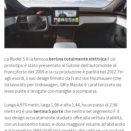
La Model S è la famosa
berlina totalmente elettrica
il cui
prototipo è stato presentato al Salone dell’automobile di
Francoforte del 2009 e la cui produzione è partita nel 2012. Fin
agli esordi, il suo design firmato da Franz von Holzhausen (che
ha lavorato per Volkswagen, GM e Mazda) è caratterizzato da
linee pulite e levigate con maniglie a scomparsa.
Lunga 4,970 metri, larga 1,96 e alta 1,44, ha un passo di 2,96
metri ed è una
berlina 5 porte
che rientra nel segmento F: il
suo design accuratamente studiato offre alla vettura stabilità,
con un baricentro basso, e dona maggiore volume all’abitacolo
e al bagagliaio (894/1645 litri) rispetto alle vetture con motore