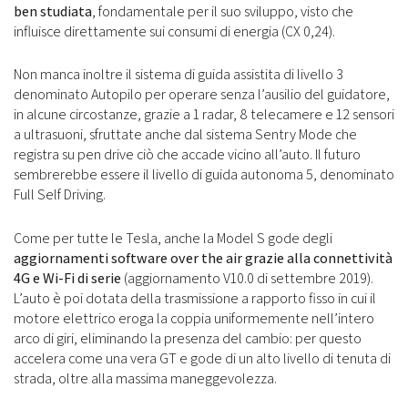
ben studiata
, fondamentale per il suo sviluppo, visto che
influisce direttamente sui consumi di energia (CX 0,24).
Non manca inoltre il sistema di guida assistita di livello 3
denominato Autopilo per operare senza l’ausilio del guidatore,
in alcune circostanze, grazie a 1 radar, 8 telecamere e 12 sensori
a ultrasuoni, sfruttate anche dal sistema Sentry Mode che
registra su pen drive ciò che accade vicino all’auto. Il futuro
sembrerebbe essere il livello di guida autonoma 5, denominato
Full Self Driving.
Come per tutte le Tesla, anche la Model S gode degli
aggiornamenti software over the air grazie alla connettività
4G e Wi-Fi di serie
(aggiornamento V10.0 di settembre 2019).
L’auto è poi dotata della trasmissione a rapporto fisso in cui il
motore elettrico eroga la coppia uniformemente nell’intero
arco di giri, eliminando la presenza del cambio: per questo
accelera come una vera GT e gode di un alto livello di tenuta di
strada, oltre alla massima maneggevolezza.