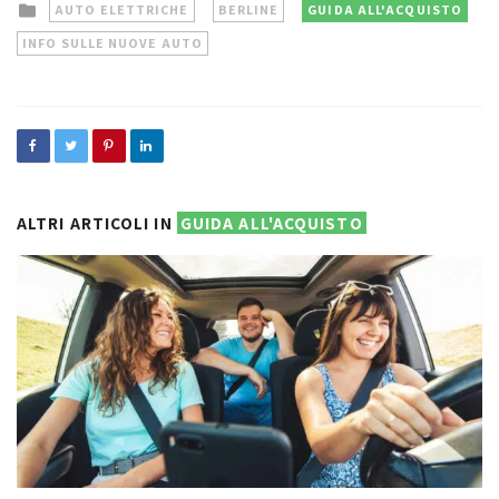
Posted
AUTO ELETTRICHE
BERLINE
GUIDA ALL'ACQUISTO
in
INFO SULLE NUOVE AUTO
ALTRI ARTICOLI IN
GUIDA ALL'ACQUISTO