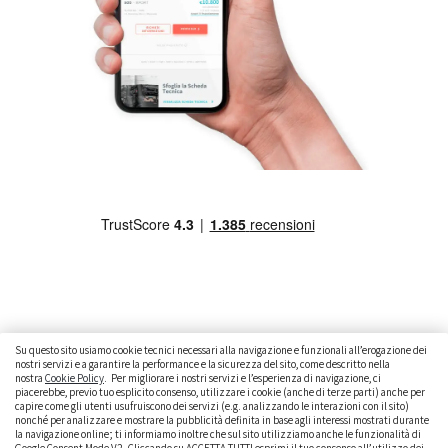
Su questo sito usiamo cookie tecnici necessari alla navigazione e funzionali all’erogazione dei
nostri servizi e a garantire la performance e la sicurezza del sito, come descritto nella
nostra
Cookie Policy
. Per migliorare i nostri servizi e l’esperienza di navigazione, ci
CAMBIARE AUTO
GUIDA ALL’ACQUISTO
piacerebbe, previo tuo esplicito consenso, utilizzare i cookie (anche di terze parti) anche per
capire come gli utenti usufruiscono dei servizi (e.g. analizzando le interazioni con il sito)
GUIDE PRATICHE
CURIOSITÀ
DATI ALLA MANO
nonché per analizzare e mostrare la pubblicità definita in base agli interessi mostrati durante
la navigazione online; ti informiamo inoltre che sul sito utilizziamo anche le funzionalità di