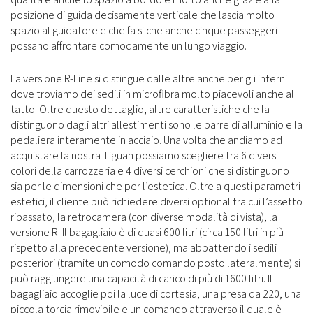
posizione di guida decisamente verticale che lascia molto
spazio al guidatore e che fa si che anche cinque passeggeri
possano affrontare comodamente un lungo viaggio.
La versione R-Line si distingue dalle altre anche per gli interni
dove troviamo dei sedili in microfibra molto piacevoli anche al
tatto. Oltre questo dettaglio, altre caratteristiche che la
distinguono dagli altri allestimenti sono le barre di alluminio e la
pedaliera interamente in acciaio. Una volta che andiamo ad
acquistare la nostra Tiguan possiamo scegliere tra 6 diversi
colori della carrozzeria e 4 diversi cerchioni che si distinguono
sia per le dimensioni che per l’estetica. Oltre a questi parametri
estetici, il cliente può richiedere diversi optional tra cui l’assetto
ribassato, la retrocamera (con diverse modalità di vista), la
versione R. Il bagagliaio è di quasi 600 litri (circa 150 litri in più
rispetto alla precedente versione), ma abbattendo i sedili
posteriori (tramite un comodo comando posto lateralmente) si
può raggiungere una capacità di carico di più di 1600 litri. Il
bagagliaio accoglie poi la luce di cortesia, una presa da 220, una
piccola torcia rimovibile e un comando attraverso il quale è