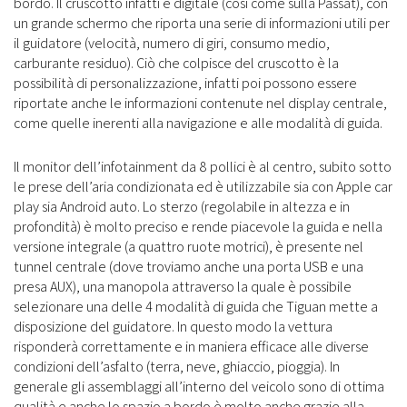
bordo. Il cruscotto infatti è digitale (così come sulla Passat), con
un grande schermo che riporta una serie di informazioni utili per
il guidatore (velocità, numero di giri, consumo medio,
carburante residuo). Ciò che colpisce del cruscotto è la
possibilità di personalizzazione, infatti poi possono essere
riportate anche le informazioni contenute nel display centrale,
come quelle inerenti alla navigazione e alle modalità di guida.
Il monitor dell’infotainment da 8 pollici è al centro, subito sotto
le prese dell’aria condizionata ed è utilizzabile sia con Apple car
play sia Android auto. Lo sterzo (regolabile in altezza e in
profondità) è molto preciso e rende piacevole la guida e nella
versione integrale (a quattro ruote motrici), è presente nel
tunnel centrale (dove troviamo anche una porta USB e una
presa AUX), una manopola attraverso la quale è possibile
selezionare una delle 4 modalità di guida che Tiguan mette a
disposizione del guidatore. In questo modo la vettura
risponderà correttamente e in maniera efficace alle diverse
condizioni dell’asfalto (terra, neve, ghiaccio, pioggia). In
generale gli assemblaggi all’interno del veicolo sono di ottima
qualità e anche lo spazio a bordo è molto anche grazie alla