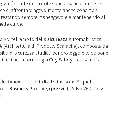
grale
fa parte della dotazione di serie e rende la
ce di affrontare agevolmente anche condizioni
ati, restando sempre maneggevole e mantenendo al
elle curve.
olvo nell’ambito della
sicurezza
automobilistica
PA
(Architettura di Prodotto Scalabile), composta da
ositivi di sicurezza studiati per proteggere le persone
riuniti nella
tecnologia City Safety
inclusa nella
allestimenti
disponibili a listino sono 3, quello
o
e il
Business Pro Line
; i
prezzi
di Volvo V60 Cross
o
.