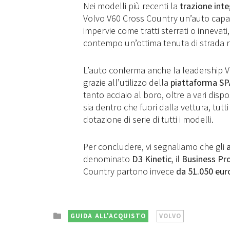
Nei modelli più recenti la
trazione inte
Volvo V60 Cross Country un’auto capa
impervie come tratti sterrati o innev
contempo un’ottima tenuta di strada n
L’auto conferma anche la leadership V
grazie all’utilizzo della
piattaforma S
tanto acciaio al boro, oltre a vari disp
sia dentro che fuori dalla vettura, tutti 
dotazione di serie di tutti i modelli.
Per concludere, vi segnaliamo che gli
denominato
D3 Kinetic
, il
Business Pr
Country partono invece
da 51.050 eur
Posted
GUIDA ALL'ACQUISTO
VOLVO
in