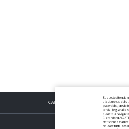
Su questo sito usiamo
CAMBIARE AUTO
GUIDA ALL’ACQU
e la sicurezza del si
piacerebbe, previo tu
servizi (e.g. analizz
durante la navigazio
Cliccando su ACCETTA 
statistiche e market
rifiutare tutti i coo