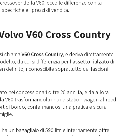
crossover della V60: ecco le differenze con la
specifiche e i prezzi di vendita.
i Volvo V60 Cross Country
 si chiama
V60 Cross Country
, e deriva direttamente
llo, da cui si differenzia per l’
assetto rialzato
di
en definito, riconoscibile soprattutto dai fascioni
to nei concessionari oltre 20 anni fa, e da allora
lla V60 trasformandola in una station wagon allroad
rt di bordo, confermandosi una pratica e sicura
miglie.
, ha un bagagliaio di 590 litri e internamente offre