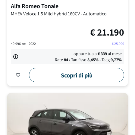
Alfa Romeo
Tonale
MHEV Veloce
1.5 Mild Hybrid 160CV
-
Automatico
€
21.190
40.996
km -
2022
€
25.990
oppure tua a
€
339
al mese
Rate
84
• Tan fisso
8,45
%
• Taeg
9,77
%
Scopri di più