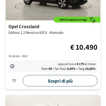
-300€ Da Applicare Oggi
Opel
Crossland
Edition
1.2 Benzina 83CV
-
Manuale
€
10.490
31.181
km -
2022
oppure tua a
€
179
al mese
Rate
84
• Tan fisso
8,45
%
• Taeg
10,68
%
Scopri di più