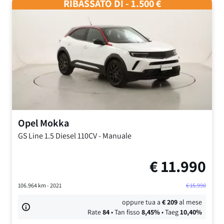
RIBASSATO DI - 1.500 €
Opel
Mokka
GS Line
1.5 Diesel 110CV
-
Manuale
€
11.990
106.964
km -
2021
€
15.990
oppure tua a
€
209
al mese
Rate
84
• Tan fisso
8,45
%
• Taeg
10,40
%