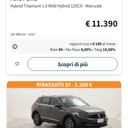
Hybrid Titanium
1.0 Mild Hybrid 125CV
-
Manuale
€
11.390
116.486
km -
2022
oppure tua a
€
189
al mese
Rate
84
• Tan fisso
8,45
%
• Taeg
10,58
%
Scopri di più
RIBASSATO DI - 1.200 €