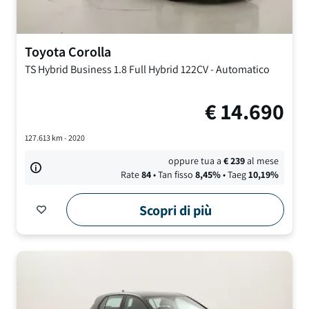
Toyota
Corolla
TS Hybrid Business
1.8 Full Hybrid 122CV
-
Automatico
€
14.690
127.613
km -
2020
oppure tua a
€
239
al mese
Rate
84
• Tan fisso
8,45
%
• Taeg
10,19
%
Scopri di più