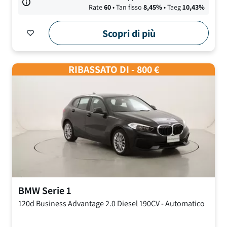
Rate
60
• Tan fisso
8,45
%
• Taeg
10,43
%
Scopri di più
RIBASSATO DI - 800 €
BMW
Serie 1
120d Business Advantage
2.0 Diesel 190CV
-
Automatico