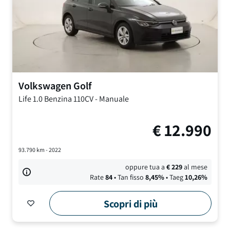
Volkswagen
Golf
Life
1.0 Benzina 110CV
-
Manuale
€
12.990
93.790
km -
2022
oppure tua a
€
229
al mese
Rate
84
• Tan fisso
8,45
%
• Taeg
10,26
%
Scopri di più