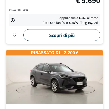
€
9.690
74.191
km -
2021
oppure tua a
€
169
al mese
Rate
84
• Tan fisso
8,45
%
• Taeg
10,79
%
Scopri di più
RIBASSATO DI - 2.200 €