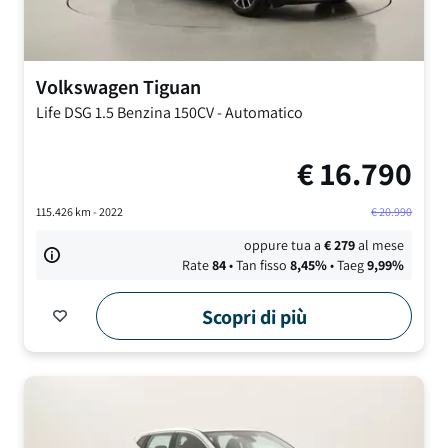
Volkswagen
Tiguan
Life DSG
1.5 Benzina 150CV
-
Automatico
€
16.790
115.426
km -
2022
€
20.990
oppure tua a
€
279
al mese
Rate
84
• Tan fisso
8,45
%
• Taeg
9,99
%
Scopri di più