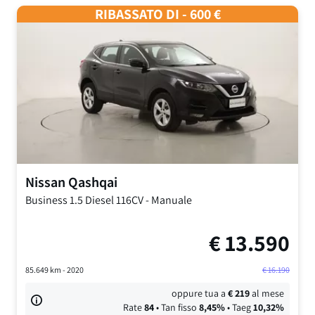
RIBASSATO DI - 600 €
Nissan
Qashqai
Business
1.5 Diesel 116CV
-
Manuale
€
13.590
85.649
km -
2020
€
16.190
oppure tua a
€
219
al mese
Rate
84
• Tan fisso
8,45
%
• Taeg
10,32
%