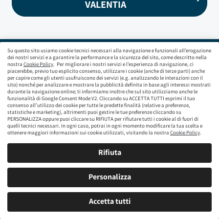
VALENTIA
Su questo sito usiamo cookie tecnici necessari alla navigazione e funzionali all’erogazione
dei nostri servizi e a garantire la performance e la sicurezza del sito, come descritto nella
nostra
Cookie Policy
. Per migliorare i nostri servizi e l’esperienza di navigazione, ci
piacerebbe, previo tuo esplicito consenso, utilizzare i cookie (anche di terze parti) anche
per capire come gli utenti usufruiscono dei servizi (e.g. analizzando le interazioni con il
sito) nonché per analizzare e mostrare la pubblicità definita in base agli interessi mostrati
Siamo il leader europeo nel commercio di auto online. Con sede
durante la navigazione online; ti informiamo inoltre che sul sito utilizziamo anche le
in: Spagna, Francia, Belgio, Regno Unito, Austria e Italia.
funzionalità di Google Consent Mode V2. Cliccando su ACCETTA TUTTI esprimi il tuo
consenso all’utilizzo dei cookie per tutte le predette finalità (relative a preferenze,
Vendiamo 1 auto al minuto!
statistiche e marketing), altrimenti puoi gestire le tue preferenze cliccando su
PERSONALIZZA oppure puoi cliccare su RIFIUTA per rifiutare tutti i cookie al di fuori di
quelli tecnici necessari. In ogni caso, potrai in ogni momento modificare la tua scelta e
aramisauto
brumbrum
cardoen
ottenere maggiori informazioni sui cookie utilizzati, visitando la nostra
Cookie Policy
.
CarSupermarket.com
clicars
onlinecars
Rifiuta
Personalizza
brumbrum
Accetta tutti
Seguici su