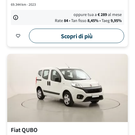
69.344
km -
2023
oppure tua a
€
289
al mese
Rate
84
• Tan fisso
8,45
%
• Taeg
9,95
%
Scopri di più
Fiat
QUBO