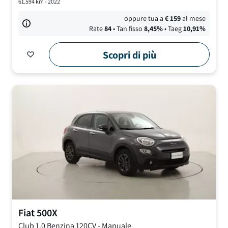
61.594
km -
2022
oppure tua a
€
159
al mese
Rate
84
• Tan fisso
8,45
%
• Taeg
10,91
%
Scopri di più
Fiat
500X
Club
1.0 Benzina 120CV
-
Manuale