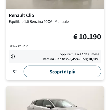
Renault
Clio
Equilibre
1.0 Benzina 90CV
-
Manuale
€
10.190
98.075
km -
2023
oppure tua a
€
159
al mese
Rate
84
• Tan fisso
8,45
%
• Taeg
10,91
%
Scopri di più