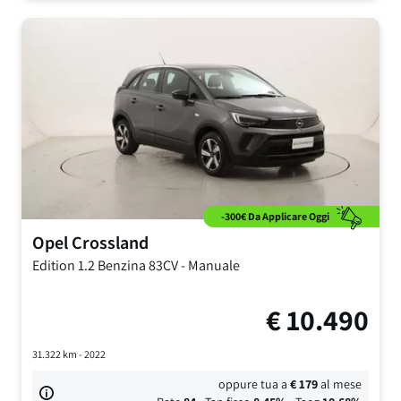
-300€ Da Applicare Oggi
Opel
Crossland
Edition
1.2 Benzina 83CV
-
Manuale
€
10.490
31.322
km -
2022
oppure tua a
€
179
al mese