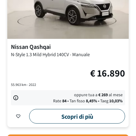
Nissan
Qashqai
N-Style
1.3 Mild Hybrid 140CV
-
Manuale
€
16.890
55.963
km -
2022
oppure tua a
€
269
al mese
Rate
84
• Tan fisso
8,45
%
• Taeg
10,03
%
Scopri di più