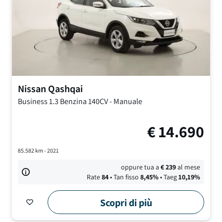
Nissan
Qashqai
Business
1.3 Benzina 140CV
-
Manuale
€
14.690
85.582
km -
2021
oppure tua a
€
239
al mese
Rate
84
• Tan fisso
8,45
%
• Taeg
10,19
%
Scopri di più