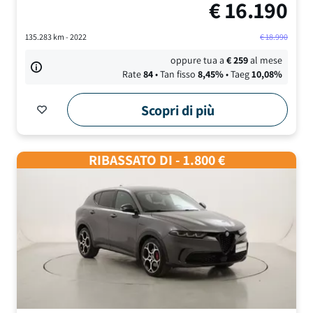
€
16.190
135.283
km -
2022
€
18.990
oppure tua a
€
259
al mese
Rate
84
• Tan fisso
8,45
%
• Taeg
10,08
%
Scopri di più
RIBASSATO DI - 1.800 €