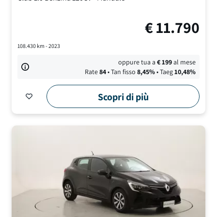
€
11.790
108.430
km -
2023
oppure tua a
€
199
al mese
Rate
84
• Tan fisso
8,45
%
• Taeg
10,48
%
Scopri di più