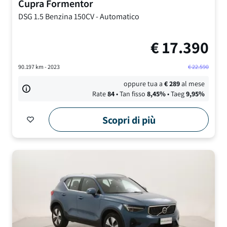
Cupra
Formentor
DSG
1.5 Benzina 150CV
-
Automatico
€
17.390
90.197
km -
2023
€
22.590
oppure tua a
€
289
al mese
Rate
84
• Tan fisso
8,45
%
• Taeg
9,95
%
Scopri di più