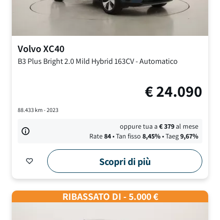
Volvo
XC40
B3 Plus Bright
2.0 Mild Hybrid 163CV
-
Automatico
€
24.090
88.433
km -
2023
oppure tua a
€
379
al mese
Rate
84
• Tan fisso
8,45
%
• Taeg
9,67
%
Scopri di più
RIBASSATO DI - 5.000 €