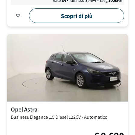
Rate
84
• Tan fisso
8,45
%
• Taeg
10,68
%
Scopri di più
Opel
Astra
Business Elegance
1.5 Diesel 122CV
-
Automatico