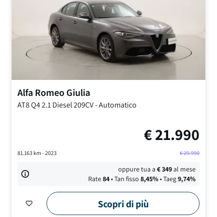
Alfa Romeo
Giulia
AT8 Q4
2.1 Diesel 209CV
-
Automatico
€
21.990
81.163
km -
2023
€
29.990
oppure tua a
€
349
al mese
Rate
84
• Tan fisso
8,45
%
• Taeg
9,74
%
Scopri di più