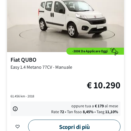
-300€ Da Applicare Oggi
Fiat
QUBO
Easy
1.4 Metano 77CV
-
Manuale
€
10.290
61.456
km -
2018
oppure tua a
€
179
al mese
Rate
72
• Tan fisso
8,45
%
• Taeg
11,10
%
Scopri di più