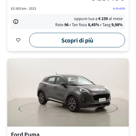
63.565
km -
2023
€
19.690
oppure tua a
€
239
al mese
Rate
96
• Tan fisso
8,45
%
• Taeg
9,98
%
Scopri di più
Ford
Puma