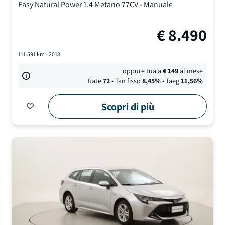
Easy Natural Power
1.4 Metano 77CV
-
Manuale
€
8.490
111.591
km -
2018
oppure tua a
€
149
al mese
Rate
72
• Tan fisso
8,45
%
• Taeg
11,56
%
Scopri di più