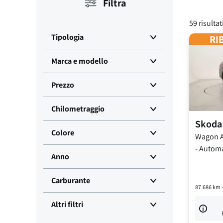
Filtra
59
risultat
Tipologia
RIB
Marca e modello
Prezzo
Chilometraggio
Skoda
Colore
Wagon A
-
Automa
Anno
Carburante
87.686
km 
Altri filtri