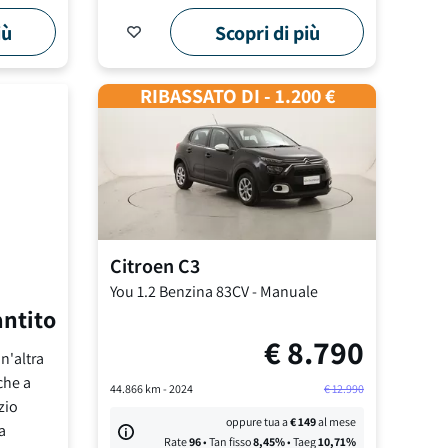
iù
Scopri di più
RIBASSATO DI - 1.200 €
Citroen
C3
You
1.2 Benzina 83CV
-
Manuale
antito
€
8.790
n'altra
che a
44.866
km -
2024
€
12.990
zio
oppure tua a
€
149
al mese
a
Rate
96
• Tan fisso
8,45
%
• Taeg
10,71
%