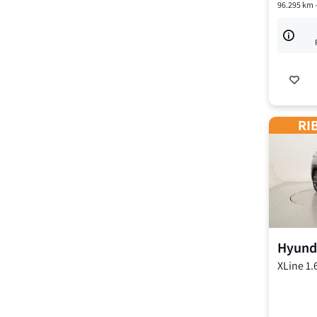
96.295
km 
RIB
Hyund
XLine
1.