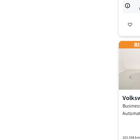
RI
Volks
Busines
Automat
103.598
km