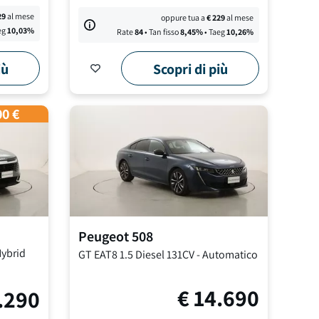
29
al mese
oppure tua a
€
229
al mese
eg
10,03
%
Rate
84
• Tan fisso
8,45
%
• Taeg
10,26
%
iù
Scopri di più
00 €
Peugeot
508
Hybrid
GT EAT8
1.5 Diesel 131CV
-
Automatico
€
14.690
.290