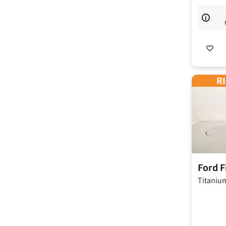
RI
Ford
F
Titaniu