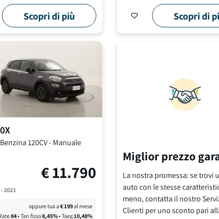
Scopri di più
Scopri di p
0X
 Benzina 120CV
-
Manuale
Miglior prezzo gar
€
11.790
La nostra promessa: se trovi u
auto con le stesse caratteristi
 -
2023
meno, contatta il nostro Servi
oppure tua a
€
199
al mese
Clienti per uno sconto pari all
Rate
84
• Tan fisso
8,45
%
• Taeg
10,48
%