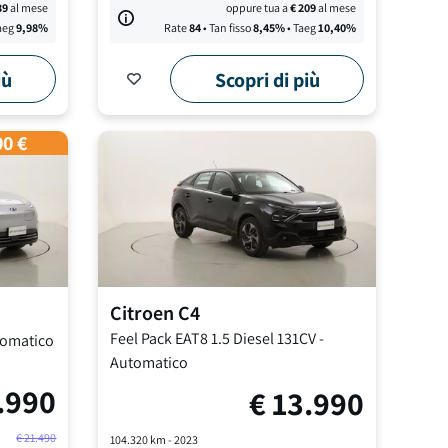
39
al mese
oppure tua a
€
209
al mese
aeg
9,98
%
Rate
84
• Tan fisso
8,45
%
• Taeg
10,40
%
iù
Scopri di più
00 €
Citroen
C4
Feel Pack EAT8
1.5 Diesel 131CV
-
omatico
Automatico
.990
€
13.990
€
21.490
104.320
km -
2023