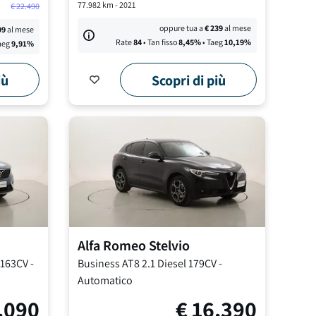
77.982
km -
2021
€
22.490
oppure tua a
€
239
al mese
99
al mese
Rate
84
• Tan fisso
8,45
%
• Taeg
10,19
%
aeg
9,91
%
iù
Scopri di più
Alfa Romeo
Stelvio
 163CV
-
Business AT8
2.1 Diesel 179CV
-
Automatico
.090
€
16.390