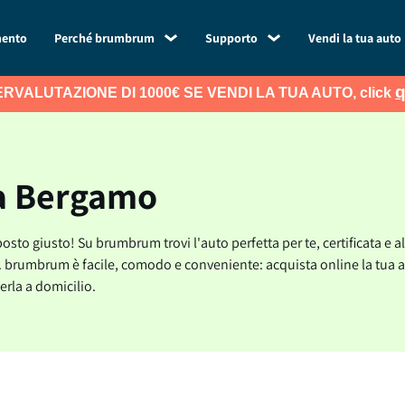
mento
Perché brumbrum
Supporto
Vendi la tua auto
q
RVALUTAZIONE DI 1000€ SE VENDI LA TUA AUTO, click
 a Bergamo
sto giusto! Su brumbrum trovi l'auto perfetta per te, certificata e al
e. brumbrum è facile, comodo e conveniente: acquista online la tua aut
erla a domicilio.