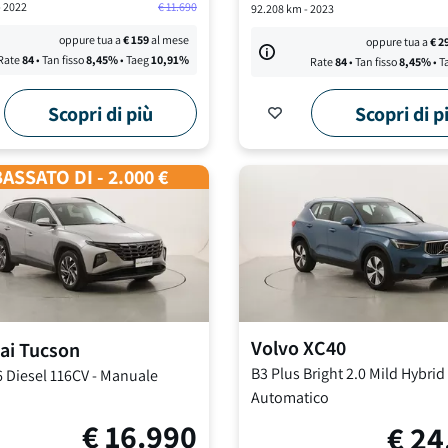
-
2022
€
11.690
92.208
km -
2023
oppure tua a
€
159
al mese
oppure tua a
€
2
Rate
84
• Tan fisso
8,45
%
• Taeg
10,91
%
Rate
84
• Tan fisso
8,45
%
• T
Scopri di più
Scopri di p
ASSATO DI - 2.000 €
Volvo
XC40
ai
Tucson
B3 Plus Bright
2.0 Mild Hybrid
6 Diesel 116CV
-
Manuale
Automatico
€
16.990
€
24