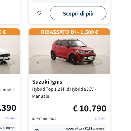
Scopri di più
0 €
RIBASSATO DI - 1.500 €
Suzuki
Ignis
Hybrid Top
1.2 Mild Hybrid 83CV
-
anuale
Manuale
.390
€
10.790
€
10.490
87.697
km -
2022
€
15.290
39
al mese
oppure tua a
€
189
al mese