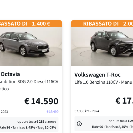
i
ASSATO DI - 1.400 €
RIBASSATO DI - 2.0
Octavia
Volkswagen
T-Roc
mbition SDG
2.0 Diesel 116CV
Life
1.0 Benzina 110CV
-
Manu
tico
€
17
€
14.590
37.385
km -
2024
-
2023
€
18.490
oppure tua a
€
2
oppure tua a
€
219
al mese
Rate
96
• Tan fisso
8,45
%
• T
Rate
96
• Tan fisso
8,45
%
• Taeg
10,09
%