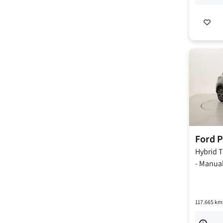
Ford
P
Hybrid 
-
Manua
117.665
km 