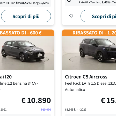
Rate
84
• Tan fisso
8,45
%
• Ta
Rate
84
• Tan fisso
8,45
%
• Taeg
10,58
%
Scopri di più
Scopri di p
BASSATO DI - 600 €
RIBASSATO DI - 1.2
ai
I20
Citroen
C5 Aircross
line
1.2 Benzina 84CV
-
Feel Pack EAT8
1.5 Diesel 131
e
Automatico
€
10.890
€
15
-
2021
€
13.490
63.565
km -
2023