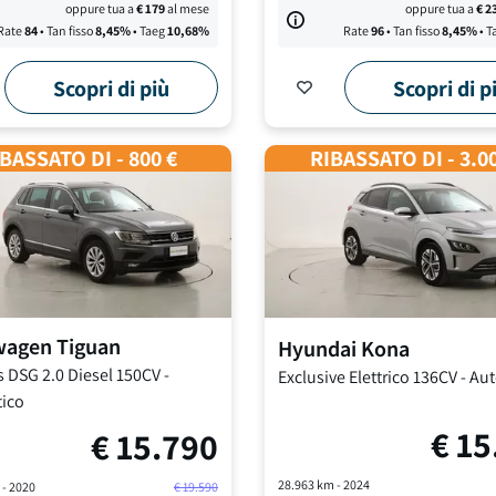
oppure tua a
€
179
al mese
oppure tua a
€
2
Rate
84
• Tan fisso
8,45
%
• Taeg
10,68
%
Rate
96
• Tan fisso
8,45
%
• T
Scopri di più
Scopri di p
BASSATO DI - 800 €
RIBASSATO DI - 3.0
wagen
Tiguan
Hyundai
Kona
s DSG
2.0 Diesel 150CV
-
Exclusive
Elettrico 136CV
-
Aut
ico
€
15
€
15.790
28.963
km -
2024
 -
2020
€
19.590