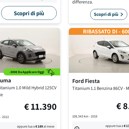
differenza.
Scopri di più
Scopri di più
RIBASSATO DI - 60
-300€ Da Applicare Oggi
uma
Ford
Fiesta
Titanium
1.0 Mild Hybrid 125CV
Titanium
1.1 Benzina 86CV
-
M
le
€
8
€
11.390
108.343
km -
2019
-
2022
oppure tua a
€
1
oppure tua a
€
189
al mese