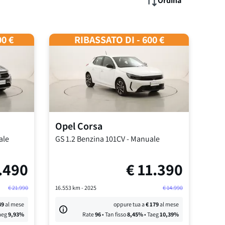
Ordina
00 €
RIBASSATO DI - 600 €
Opel
Corsa
ale
GS
1.2 Benzina 101CV
-
Manuale
.490
€
11.390
€
21.990
16.553
km -
2025
€
14.990
49
al mese
oppure tua a
€
179
al mese
aeg
9,93
%
Rate
96
• Tan fisso
8,45
%
• Taeg
10,39
%