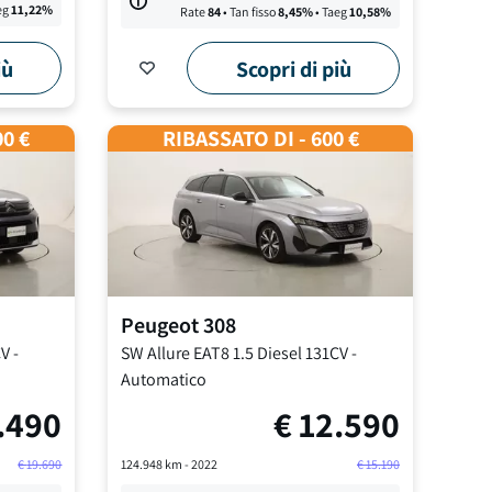
eg
11,22
%
Rate
84
• Tan fisso
8,45
%
• Taeg
10,58
%
iù
Scopri di più
00 €
RIBASSATO DI - 600 €
Peugeot
308
CV
-
SW Allure EAT8
1.5 Diesel 131CV
-
Automatico
.490
€
12.590
€
19.690
124.948
km -
2022
€
15.190