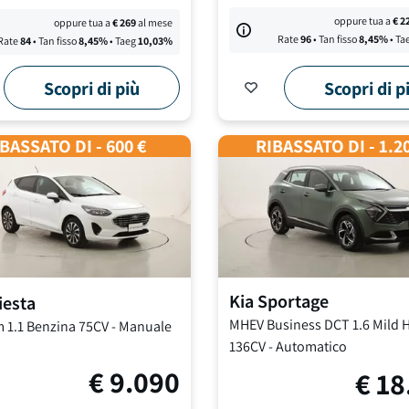
oppure tua a
€
2
oppure tua a
€
269
al mese
Rate
96
• Tan fisso
8,45
%
• Ta
Rate
84
• Tan fisso
8,45
%
• Taeg
10,03
%
Scopri di più
Scopri di p
BASSATO DI - 600 €
RIBASSATO DI - 1.2
Kia
Sportage
iesta
MHEV Business DCT
1.6 Mild 
m
1.1 Benzina 75CV
-
Manuale
136CV
-
Automatico
€
9.090
€
18