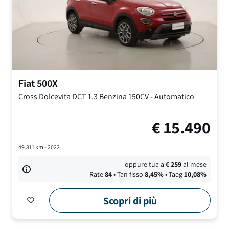
Fiat
500X
Cross Dolcevita DCT
1.3 Benzina 150CV
-
Automatico
€
15.490
49.811
km -
2022
oppure tua a
€
259
al mese
Rate
84
• Tan fisso
8,45
%
• Taeg
10,08
%
Scopri di più