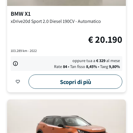
BMW
X1
xDrive20d Sport
2.0 Diesel 190CV
-
Automatico
€
20.190
103.289
km -
2022
oppure tua a
€
329
al mese
Rate
84
• Tan fisso
8,45
%
• Taeg
9,80
%
Scopri di più