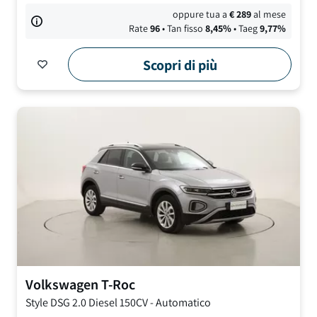
oppure tua a
€
289
al mese
Rate
96
• Tan fisso
8,45
%
• Taeg
9,77
%
Scopri di più
Volkswagen
T-Roc
Style DSG
2.0 Diesel 150CV
-
Automatico