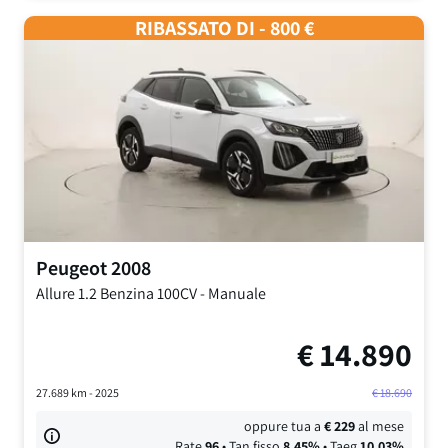
RIBASSATO DI - 800 €
Peugeot
2008
Allure
1.2 Benzina 100CV
-
Manuale
€
14.890
27.689
km -
2025
€
18.690
oppure tua a
€
229
al mese
Rate
96
• Tan fisso
8,45
%
• Taeg
10,03
%