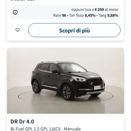
oppure tua a
€
259
al mese
Rate
96
• Tan fisso
8,45
%
• Taeg
9,88
%
Scopri di più
DR
Dr 4.0
Bi-Fuel GPL
1.5 GPL 116CV
-
Manuale