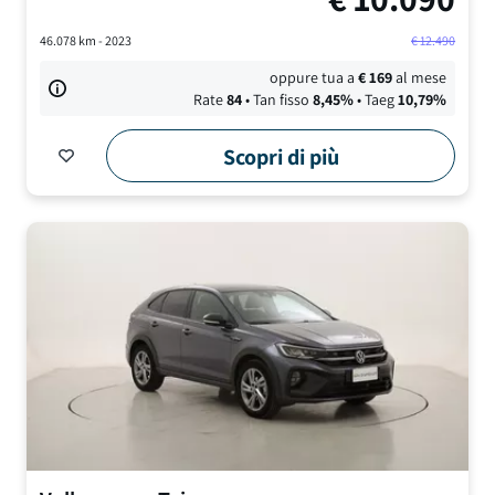
46.078
km -
2023
€
12.490
oppure tua a
€
169
al mese
Rate
84
• Tan fisso
8,45
%
• Taeg
10,79
%
Scopri di più