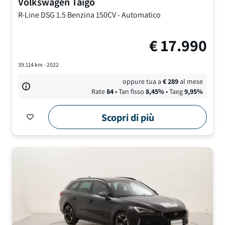
Volkswagen
Taigo
R-Line DSG
1.5 Benzina 150CV
-
Automatico
€
17.990
39.114
km -
2022
oppure tua a
€
289
al mese
Rate
84
• Tan fisso
8,45
%
• Taeg
9,95
%
Scopri di più