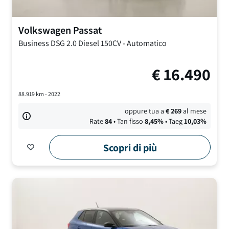
Volkswagen
Passat
Business DSG
2.0 Diesel 150CV
-
Automatico
€
16.490
88.919
km -
2022
oppure tua a
€
269
al mese
Rate
84
• Tan fisso
8,45
%
• Taeg
10,03
%
Scopri di più