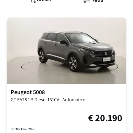
Filtra
Peugeot
5008
GT EAT8
1.5 Diesel 131CV
-
Automatico
€
20.190
69.387
km -
2023