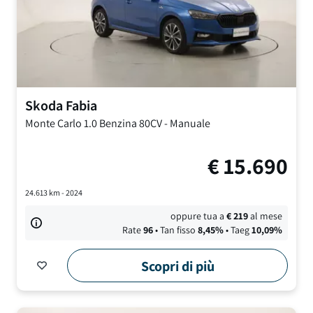
Skoda
Fabia
Monte Carlo
1.0 Benzina 80CV
-
Manuale
€
15.690
24.613
km -
2024
oppure tua a
€
219
al mese
Rate
96
• Tan fisso
8,45
%
• Taeg
10,09
%
Scopri di più