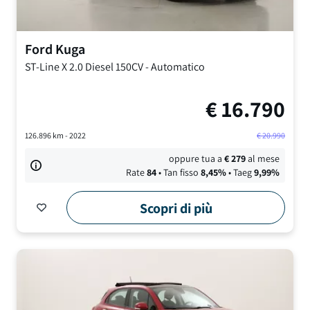
Ford
Kuga
ST-Line X
2.0 Diesel 150CV
-
Automatico
€
16.790
126.896
km -
2022
€
20.990
oppure tua a
€
279
al mese
Rate
84
• Tan fisso
8,45
%
• Taeg
9,99
%
Scopri di più