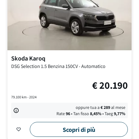
Skoda
Karoq
DSG Selection
1.5 Benzina 150CV
-
Automatico
€
20.190
79.100
km -
2024
oppure tua a
€
289
al mese
Rate
96
• Tan fisso
8,45
%
• Taeg
9,77
%
Scopri di più