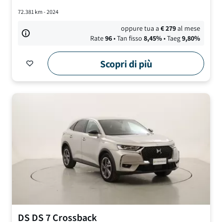
72.381
km -
2024
oppure tua a
€
279
al mese
Rate
96
• Tan fisso
8,45
%
• Taeg
9,80
%
Scopri di più
DS
DS 7 Crossback