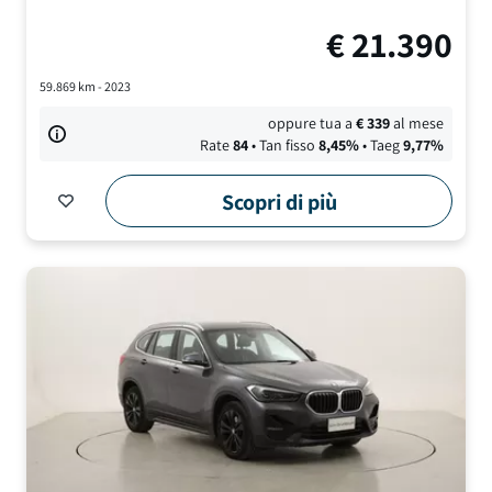
€
21.390
59.869
km -
2023
oppure tua a
€
339
al mese
Rate
84
• Tan fisso
8,45
%
• Taeg
9,77
%
Scopri di più