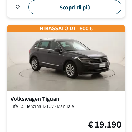
Scopri di più
RIBASSATO DI - 800 €
Volkswagen
Tiguan
Life
1.5 Benzina 131CV
-
Manuale
€
19.190