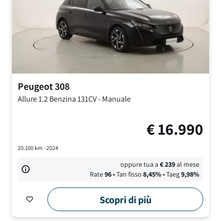
Peugeot
308
Allure
1.2 Benzina 131CV
-
Manuale
€
16.990
20.100
km -
2024
oppure tua a
€
239
al mese
Rate
96
• Tan fisso
8,45
%
• Taeg
9,98
%
Scopri di più