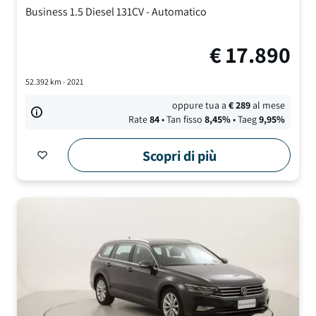
Business
1.5 Diesel 131CV
-
Automatico
€
17.890
52.392
km -
2021
oppure tua a
€
289
al mese
Rate
84
• Tan fisso
8,45
%
• Taeg
9,95
%
Scopri di più