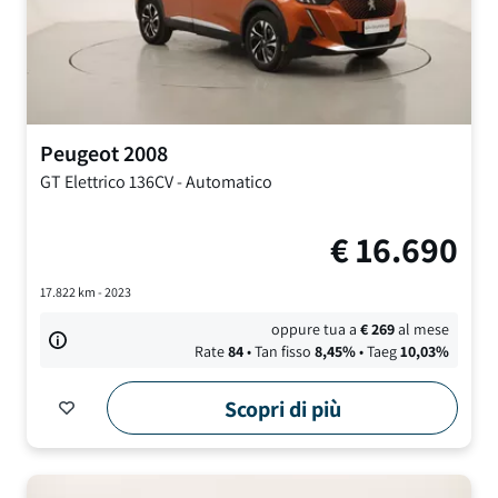
Peugeot
2008
GT
Elettrico 136CV
-
Automatico
€
16.690
17.822
km -
2023
oppure tua a
€
269
al mese
Rate
84
• Tan fisso
8,45
%
• Taeg
10,03
%
Scopri di più