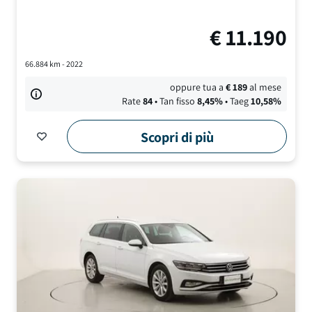
€
11.190
66.884
km -
2022
oppure tua a
€
189
al mese
Rate
84
• Tan fisso
8,45
%
• Taeg
10,58
%
Scopri di più