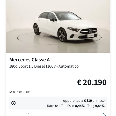
Mercedes
Classe A
180d Sport
1.5 Diesel 116CV
-
Automatico
€
20.190
54.807
km -
2019
oppure tua a
€
319
al mese
Rate
84
• Tan fisso
8,45
%
• Taeg
9,84
%