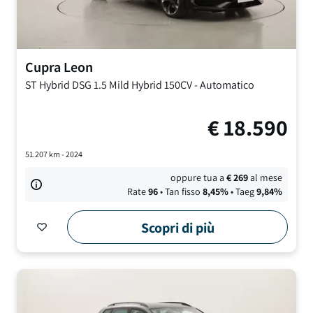
Cupra
Leon
ST Hybrid DSG
1.5 Mild Hybrid 150CV
-
Automatico
€
18.590
51.207
km -
2024
oppure tua a
€
269
al mese
Rate
96
• Tan fisso
8,45
%
• Taeg
9,84
%
Scopri di più