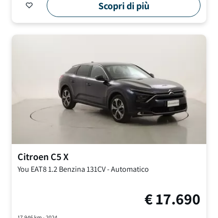
Scopri di più
Citroen
C5 X
You EAT8
1.2 Benzina 131CV
-
Automatico
€
17.690
17.946
km -
2024