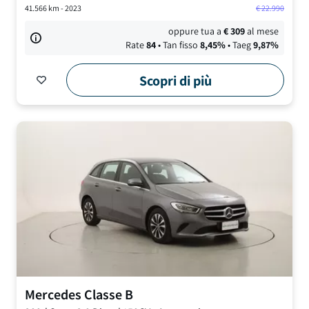
41.566
km -
2023
€
22.990
oppure tua a
€
309
al mese
Rate
84
• Tan fisso
8,45
%
• Taeg
9,87
%
Scopri di più
Mercedes
Classe B