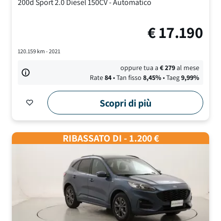
200d Sport
2.0 Diesel 150CV
-
Automatico
€
17.190
120.159
km -
2021
oppure tua a
€
279
al mese
Rate
84
• Tan fisso
8,45
%
• Taeg
9,99
%
Scopri di più
RIBASSATO DI - 1.200 €