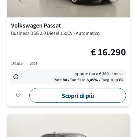
Volkswagen
Passat
Business DSG
2.0 Diesel 150CV
-
Automatico
€
16.290
130.011
km -
2023
oppure tua a
€
269
al mese
Rate
84
• Tan fisso
8,45
%
• Taeg
10,03
%
Scopri di più