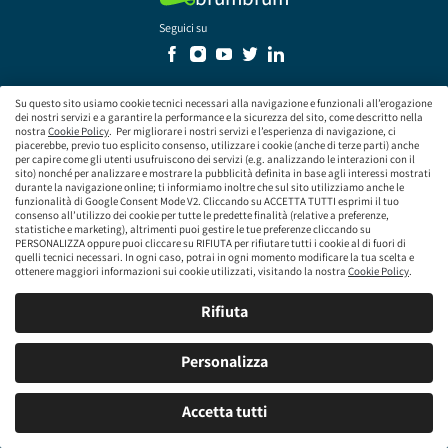
Seguici su
Su questo sito usiamo cookie tecnici necessari alla navigazione e funzionali all’erogazione
dei nostri servizi e a garantire la performance e la sicurezza del sito, come descritto nella
nostra
Cookie Policy
. Per migliorare i nostri servizi e l’esperienza di navigazione, ci
Le nostre auto usate
piacerebbe, previo tuo esplicito consenso, utilizzare i cookie (anche di terze parti) anche
per capire come gli utenti usufruiscono dei servizi (e.g. analizzando le interazioni con il
sito) nonché per analizzare e mostrare la pubblicità definita in base agli interessi mostrati
A proposito di noi
durante la navigazione online; ti informiamo inoltre che sul sito utilizziamo anche le
funzionalità di Google Consent Mode V2. Cliccando su ACCETTA TUTTI esprimi il tuo
consenso all’utilizzo dei cookie per tutte le predette finalità (relative a preferenze,
statistiche e marketing), altrimenti puoi gestire le tue preferenze cliccando su
Aiuto e supporto
PERSONALIZZA oppure puoi cliccare su RIFIUTA per rifiutare tutti i cookie al di fuori di
quelli tecnici necessari. In ogni caso, potrai in ogni momento modificare la tua scelta e
ottenere maggiori informazioni sui cookie utilizzati, visitando la nostra
Cookie Policy
.
Contatti
Rifiuta
Factory brumbrum di Reggio Emilia
Personalizza
Via Enzo Lazzaretti, 8/A, 42122 Reggio nell'Emilia RE, Italia
Accetta tutti
Come arrivare a ›