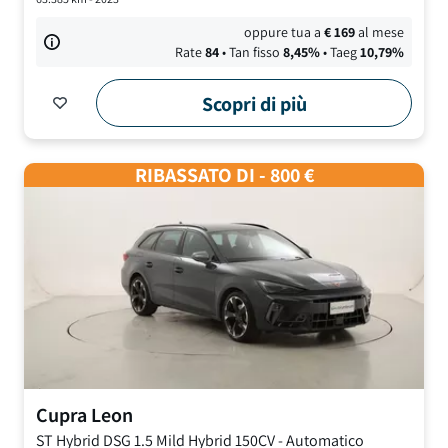
oppure tua a
€
169
al mese
Rate
84
• Tan fisso
8,45
%
• Taeg
10,79
%
Scopri di più
RIBASSATO DI - 800 €
Cupra
Leon
ST Hybrid DSG
1.5 Mild Hybrid 150CV
-
Automatico