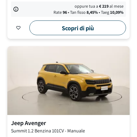
oppure tua a
€
219
al mese
Rate
96
• Tan fisso
8,45
%
• Taeg
10,09
%
Scopri di più
Jeep
Avenger
Summit
1.2 Benzina 101CV
-
Manuale