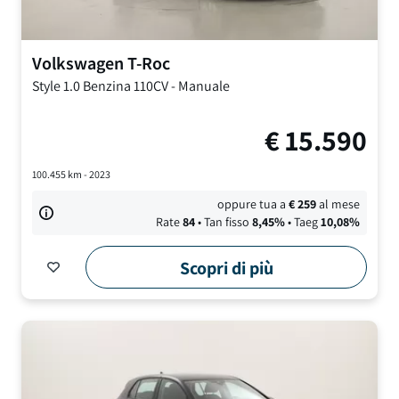
Volkswagen
T-Roc
Style
1.0 Benzina 110CV
-
Manuale
€
15.590
100.455
km -
2023
oppure tua a
€
259
al mese
Rate
84
• Tan fisso
8,45
%
• Taeg
10,08
%
Scopri di più