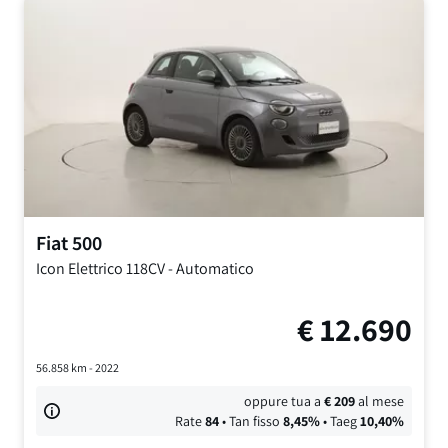
Fiat
500
Icon
Elettrico 118CV
-
Automatico
€
12.690
56.858
km -
2022
oppure tua a
€
209
al mese
Rate
84
• Tan fisso
8,45
%
• Taeg
10,40
%