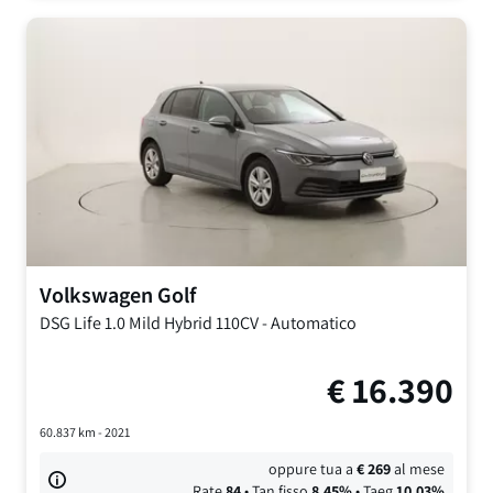
Volkswagen
Golf
DSG Life
1.0 Mild Hybrid 110CV
-
Automatico
€
16.390
60.837
km -
2021
oppure tua a
€
269
al mese
Rate
84
• Tan fisso
8,45
%
• Taeg
10,03
%