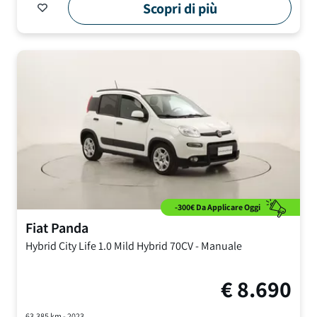
Scopri di più
-300€ Da Applicare Oggi
Fiat
Panda
Hybrid City Life
1.0 Mild Hybrid 70CV
-
Manuale
€
8.690
63.385
km -
2023