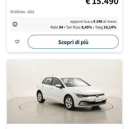
€
15.490
93.692
km -
2022
oppure tua a
€
249
al mese
Rate
84
• Tan fisso
8,45
%
• Taeg
10,14
%
Scopri di più