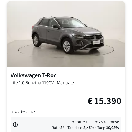
Volkswagen
T-Roc
Life
1.0 Benzina 110CV
-
Manuale
€
15.390
80.468
km -
2022
oppure tua a
€
259
al mese
Rate
84
• Tan fisso
8,45
%
• Taeg
10,08
%