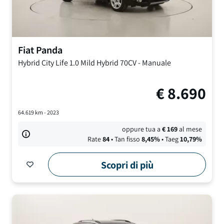
Fiat
Panda
Hybrid City Life
1.0 Mild Hybrid 70CV
-
Manuale
€
8.690
64.619
km -
2023
oppure tua a
€
169
al mese
Rate
84
• Tan fisso
8,45
%
• Taeg
10,79
%
Scopri di più