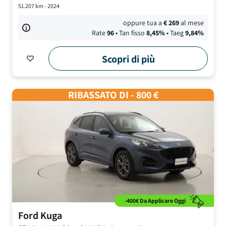
51.207
km -
2024
oppure tua a
€
269
al mese
Rate
96
• Tan fisso
8,45
%
• Taeg
9,84
%
Scopri di più
RIBASSATO DI - 800 €
-400€ Da Applicare Oggi
Ford
Kuga