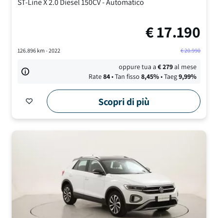
ST-Line X
2.0 Diesel 150CV
-
Automatico
€
17.190
126.896
km -
2022
€
20.990
oppure tua a
€
279
al mese
Rate
84
• Tan fisso
8,45
%
• Taeg
9,99
%
Scopri di più