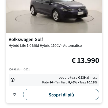
Volkswagen
Golf
Hybrid Life
1.0 Mild Hybrid 110CV
-
Automatico
€
13.990
106.962
km -
2021
oppure tua a
€
239
al mese
Rate
84
• Tan fisso
8,45
%
• Taeg
10,19
%
Scopri di più