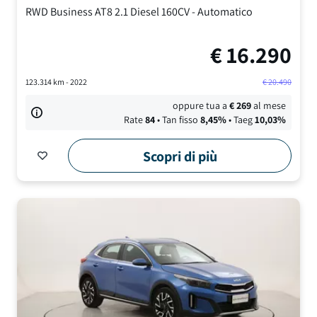
RWD Business AT8
2.1 Diesel 160CV
-
Automatico
€
16.290
123.314
km -
2022
€
20.490
oppure tua a
€
269
al mese
Rate
84
• Tan fisso
8,45
%
• Taeg
10,03
%
Scopri di più