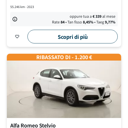
55.246
km -
2023
oppure tua a
€
339
al mese
Rate
84
• Tan fisso
8,45
%
• Taeg
9,77
%
Scopri di più
RIBASSATO DI - 1.200 €
Alfa Romeo
Stelvio