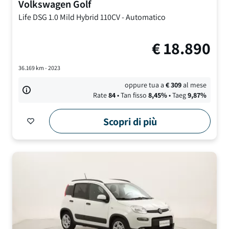
Volkswagen
Golf
Life DSG
1.0 Mild Hybrid 110CV
-
Automatico
€
18.890
36.169
km -
2023
oppure tua a
€
309
al mese
Rate
84
• Tan fisso
8,45
%
• Taeg
9,87
%
Scopri di più