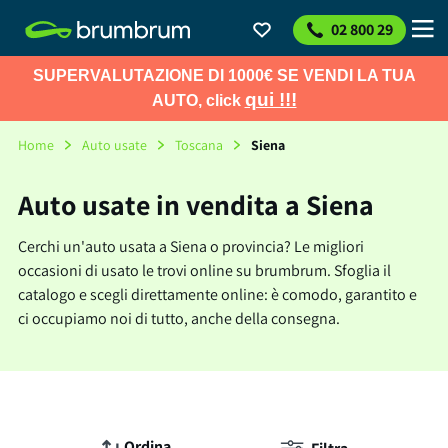
02 800 29
SUPERVALUTAZIONE DI 1000€ SE VENDI LA TUA
qui !!!
AUTO, click
Home
Auto usate
Toscana
Siena
Auto usate in vendita a Siena
Cerchi un'auto usata a Siena o provincia? Le migliori
occasioni di usato le trovi online su brumbrum. Sfoglia il
catalogo e scegli direttamente online: è comodo, garantito e
ci occupiamo noi di tutto, anche della consegna.
Ordina