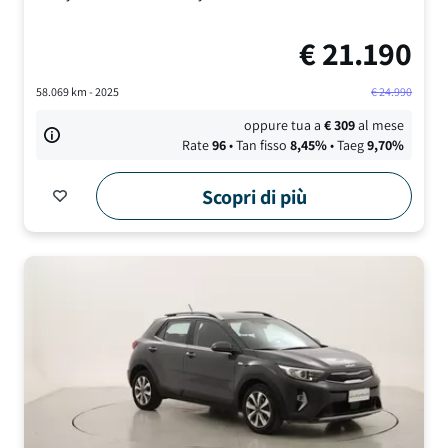
€
21.190
58.069
km -
2025
€
24.990
oppure tua a
€
309
al mese
Rate
96
• Tan fisso
8,45
%
• Taeg
9,70
%
Scopri di più