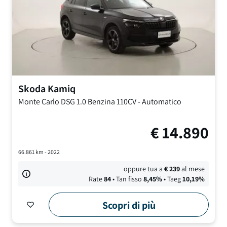
Skoda
Kamiq
Monte Carlo DSG
1.0 Benzina 110CV
-
Automatico
€
14.890
66.861
km -
2022
oppure tua a
€
239
al mese
Rate
84
• Tan fisso
8,45
%
• Taeg
10,19
%
Scopri di più