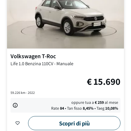
Volkswagen
T-Roc
Life
1.0 Benzina 110CV
-
Manuale
€
15.690
59.226
km -
2022
oppure tua a
€
259
al mese
Rate
84
• Tan fisso
8,45
%
• Taeg
10,08
%
Scopri di più