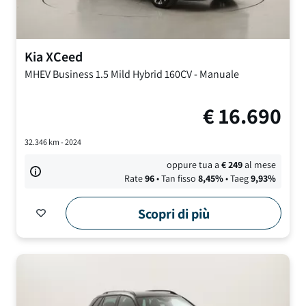
Kia
XCeed
MHEV Business
1.5 Mild Hybrid 160CV
-
Manuale
€
16.690
32.346
km -
2024
oppure tua a
€
249
al mese
Rate
96
• Tan fisso
8,45
%
• Taeg
9,93
%
Scopri di più