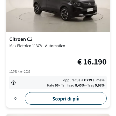
Citroen
C3
Max
Elettrico 113CV
-
Automatico
€
16.190
10.761
km -
2025
oppure tua a
€
239
al mese
Rate
96
• Tan fisso
8,45
%
• Taeg
9,98
%
Scopri di più