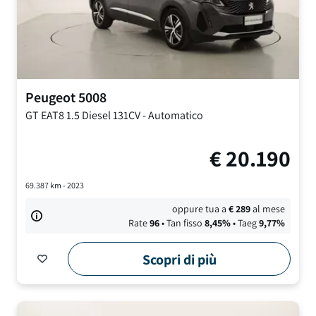
Peugeot
5008
GT EAT8
1.5 Diesel 131CV
-
Automatico
€
20.190
69.387
km -
2023
oppure tua a
€
289
al mese
Rate
96
• Tan fisso
8,45
%
• Taeg
9,77
%
Scopri di più