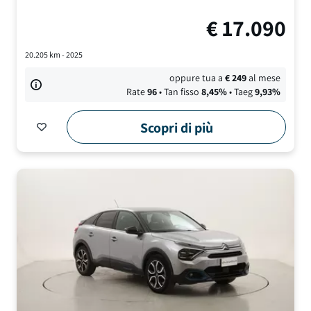
€
17.090
20.205
km -
2025
oppure tua a
€
249
al mese
Rate
96
• Tan fisso
8,45
%
• Taeg
9,93
%
Scopri di più