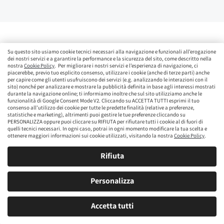
Su questo sito usiamo cookie tecnici necessari alla navigazione e funzionali all’erogazione
dei nostri servizi e a garantire la performance e la sicurezza del sito, come descritto nella
nostra
Cookie Policy
. Per migliorare i nostri servizi e l’esperienza di navigazione, ci
Le occasioni di auto usate a Siena su
piacerebbe, previo tuo esplicito consenso, utilizzare i cookie (anche di terze parti) anche
per capire come gli utenti usufruiscono dei servizi (e.g. analizzando le interazioni con il
brumbrum
sito) nonché per analizzare e mostrare la pubblicità definita in base agli interessi mostrati
durante la navigazione online; ti informiamo inoltre che sul sito utilizziamo anche le
funzionalità di Google Consent Mode V2. Cliccando su ACCETTA TUTTI esprimi il tuo
Sull’e-commerce brumbrum trovi le occasioni di auto usate a
consenso all’utilizzo dei cookie per tutte le predette finalità (relative a preferenze,
Siena che stavi aspettando. Ti basterà sfogliare il nostro
statistiche e marketing), altrimenti puoi gestire le tue preferenze cliccando su
PERSONALIZZA oppure puoi cliccare su RIFIUTA per rifiutare tutti i cookie al di fuori di
catalogo comodamente online, individuare l’auto più adatta
quelli tecnici necessari. In ogni caso, potrai in ogni momento modificare la tua scelta e
ottenere maggiori informazioni sui cookie utilizzati, visitando la nostra
Cookie Policy
.
alle tue esigenze e procedere con l’acquisto. A tutto il resto
penseremo noi: burocrazia, passaggio di proprietà e
Rifiuta
consegna a casa tua.
Personalizza
Con le nostre auto usate a Siena, disponibili e visualizzabili
online, potrai trovare la macchina che stavi cercando per te o
Accetta tutti
per la tua famiglia senza bisogno di fare il giro di tutti i