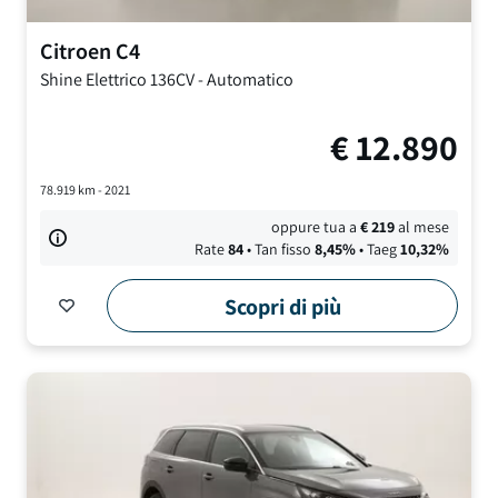
Citroen
C4
Shine
Elettrico 136CV
-
Automatico
€
12.890
78.919
km -
2021
oppure tua a
€
219
al mese
Rate
84
• Tan fisso
8,45
%
• Taeg
10,32
%
Scopri di più