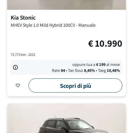
Kia
Stonic
MHEV Style
1.0 Mild Hybrid 100CV
-
Manuale
€
10.990
73.773
km -
2022
oppure tua a
€
199
al mese
Rate
84
• Tan fisso
8,45
%
• Taeg
10,48
%
Scopri di più