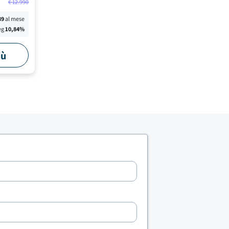
€
12.990
39
al mese
eg
10,84
%
iù