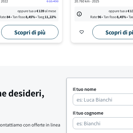
-
2022
€
10.490
20.760
km -
2025
oppure tua a
€
139
al mese
oppure tua a
€
1
Rate
84
• Tan fisso
8,45
%
• Taeg
11,22
%
Rate
96
• Tan fisso
8,45
%
• Ta
Scopri di più
Scopri di p
Il tuo nome
he desideri,
Il tuo cognome
contattiamo con offerte in linea