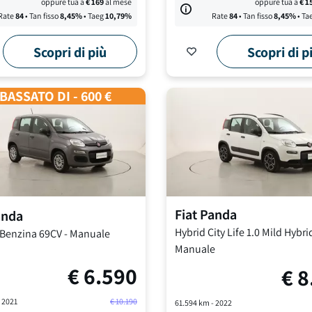
oppure tua a
€
169
al mese
oppure tua a
€
1
Rate
84
• Tan fisso
8,45
%
• Taeg
10,79
%
Rate
84
• Tan fisso
8,45
%
• Ta
Scopri di più
Scopri di p
BASSATO DI - 600 €
Fiat
Panda
anda
Hybrid City Life
1.0 Mild Hybri
 Benzina 69CV
-
Manuale
Manuale
€
6.590
€
8
-
2021
€
10.190
61.594
km -
2022