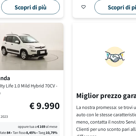
Scopri di più
Scopri di p
anda
ty Life
1.0 Mild Hybrid 70CV
-
e
Miglior prezzo gar
€
9.990
La nostra promessa: se trovi u
auto con le stesse caratteristi
-
2023
meno, contatta il nostro Servi
oppure tua a
€
169
al mese
Clienti per uno sconto pari all
Rate
84
• Tan fisso
8,45
%
• Taeg
10,79
%