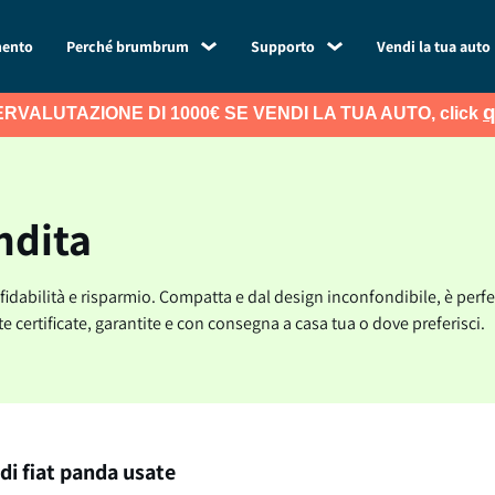
mento
Perché brumbrum
Supporto
Vendi la tua auto
q
RVALUTAZIONE DI 1000€ SE VENDI LA TUA AUTO, click
ndita
affidabilità e risparmio. Compatta e dal design inconfondibile, è perfe
e certificate, garantite e con consegna a casa tua o dove preferisci.
di fiat panda usate