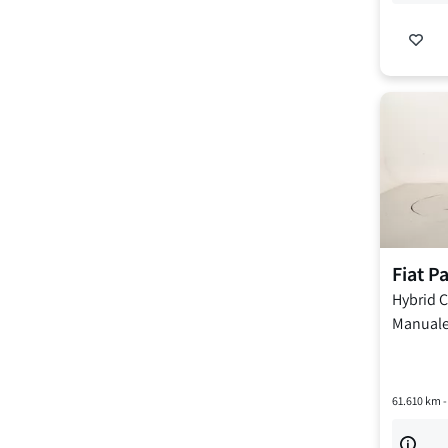
Fiat
P
Hybrid Ci
Manual
61.610
km 