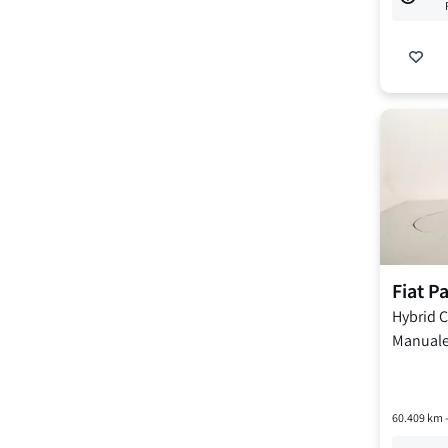
Fiat
P
Hybrid Ci
Manual
60.409
km 