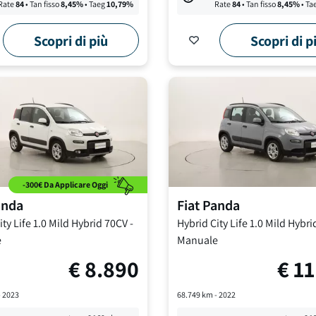
Rate
84
• Tan fisso
8,45
%
• Taeg
10,79
%
Rate
84
• Tan fisso
8,45
%
• Ta
Scopri di più
Scopri di p
-300€ Da Applicare Oggi
anda
Fiat
Panda
ty Life
1.0 Mild Hybrid 70CV
-
Hybrid City Life
1.0 Mild Hybri
e
Manuale
€
8.890
€
11
-
2023
68.749
km -
2022