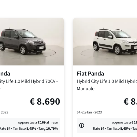
i
anda
Fiat
Panda
ty Life
1.0 Mild Hybrid 70CV
-
Hybrid City Life
1.0 Mild Hybri
e
Manuale
€
8.690
€
8
-
2023
64.619
km -
2023
oppure tua a
€
169
al mese
oppure tua a
€
1
Rate
84
• Tan fisso
8,45
%
• Taeg
10,79
%
Rate
84
• Tan fisso
8,45
%
• Ta