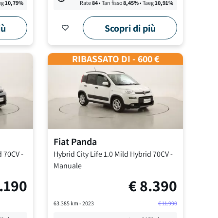
eg
10,79
%
Rate
84
• Tan fisso
8,45
%
• Taeg
10,91
%
iù
Scopri di più
RIBASSATO DI - 600 €
Fiat
Panda
d 70CV
-
Hybrid City Life
1.0 Mild Hybrid 70CV
-
Manuale
.190
€
8.390
63.385
km -
2023
€
11.990