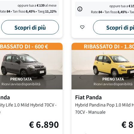
oppure tua a
€
139
al mese
oppure tua a
€
1
Rate
84
• Tan fisso
8,45
%
• Taeg
11,22
%
Rate
84
• Tan fisso
8,45
%
• Ta
Scopri di più
Scopri di p
BASSATO DI - 600 €
RIBASSATO DI - 1.8
PRENOTATA
PRENOTATA
Ricevi avviso disponibilità
Ricevi avviso disponibilità
anda
Fiat
Panda
ty Life
1.0 Mild Hybrid 70CV
-
Hybrid Pandina Pop
1.0 Mild 
e
70CV
-
Manuale
€
6.890
€
8