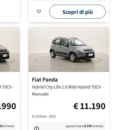
Scopri di più
Fiat
Panda
d 70CV
-
Hybrid City Life
1.0 Mild Hybrid 70CV
-
Manuale
.990
€
11.190
57.013
km -
2022
69
al mese
oppure tua a
€
159
al mese