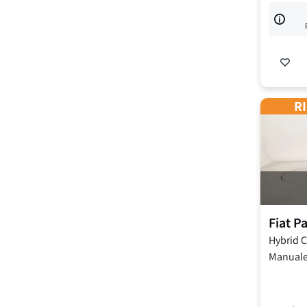
RI
Fiat
P
Hybrid Ci
Manual