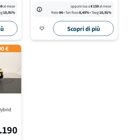
59
al mese
oppure tua a
€
159
al mese
eg
10,91
%
Rate
84
• Tan fisso
8,45
%
• Taeg
10,91
%
iù
Scopri di più
00 €
Hybrid
.190