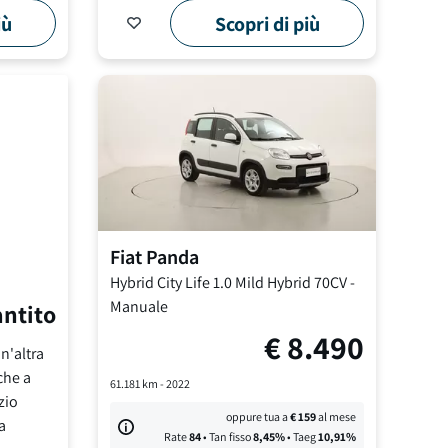
iù
Scopri di più
Fiat
Panda
Hybrid City Life
1.0 Mild Hybrid 70CV
-
Manuale
antito
€
8.490
n'altra
che a
61.181
km -
2022
zio
oppure tua a
€
159
al mese
a
Rate
84
• Tan fisso
8,45
%
• Taeg
10,91
%