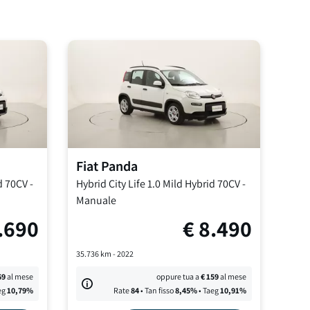
Fiat
Panda
d 70CV
-
Hybrid City Life
1.0 Mild Hybrid 70CV
-
Manuale
.690
€
8.490
35.736
km -
2022
69
al mese
oppure tua a
€
159
al mese
eg
10,79
%
Rate
84
• Tan fisso
8,45
%
• Taeg
10,91
%