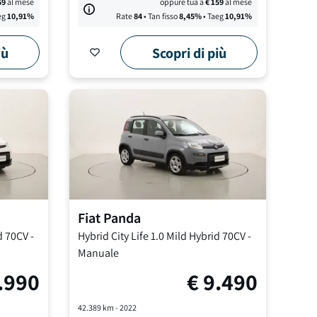
59
al mese
oppure tua a
€
159
al mese
eg
10,91
%
Rate
84
• Tan fisso
8,45
%
• Taeg
10,91
%
iù
Scopri di più
Fiat
Panda
d 70CV
-
Hybrid City Life
1.0 Mild Hybrid 70CV
-
Manuale
.990
€
9.490
42.389
km -
2022