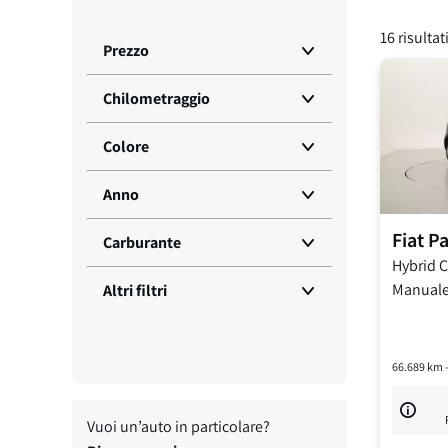
16
risultat
Prezzo
Chilometraggio
Colore
Anno
Fiat
P
Carburante
Hybrid Ci
Manual
Altri filtri
66.689
km 
Vuoi un’auto in particolare?