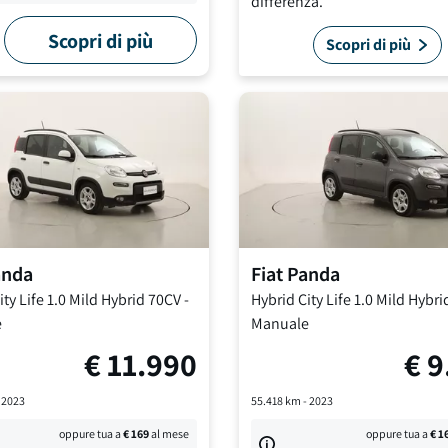
differenza.
Scopri di più
Scopri di più
anda
Fiat
Panda
ty Life
1.0 Mild Hybrid 70CV
-
Hybrid City Life
1.0 Mild Hybri
e
Manuale
€
11.990
€
9
-
2023
55.418
km -
2023
oppure tua a
€
169
al mese
oppure tua a
€
1