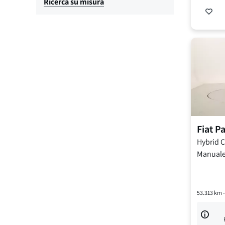
Ricerca su misura
Fiat
P
Hybrid CI
Manual
53.313
km 