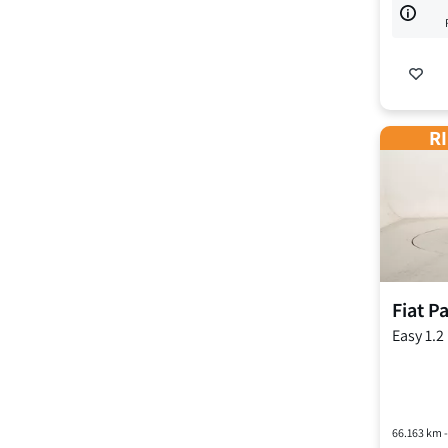
RI
Fiat
P
Easy
1.2
66.163
km 