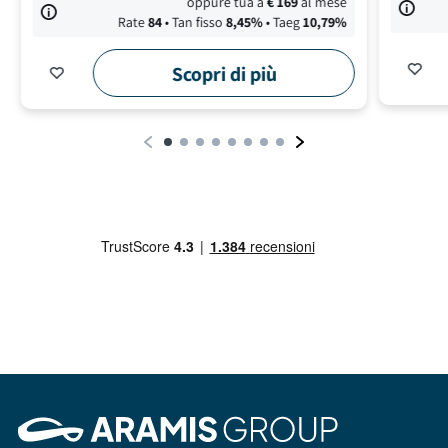
oppure tua a
€
169
al mese
Rate
84
• Tan fisso
8,45
%
• Taeg
10,79
%
Scopri di più