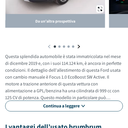
Da un'altra prospettiva
Questa splendida automobile è stata immatricolata nel mese
di dicembre 2019 e, con i suoi 114.124 km, è ancora in perfette
condizioni. Il dettaglio dell'allestimento di questa Ford usata
con cambio manuale è Focus 1.0 EcoBoost SW Active. Il
motore a trazione anteriore di questa vettura con
alimentazione a GPL/benzina ha una cilindrata di 999 cc con
125 CV di potenza. Questo modello in particolare può
raggiungere una velocità massima di 198 km/h. Con un
Continua a leggere
consumo medio di 4.9 litri ogni 100 km. Questa auto usata è
adatta anche per neopatentati. Gli esterni sono verniciati di
grigio, mentre gli interni in sono di colore nero. La vettura ha 5
I vantaggi dell’usato brumbrum