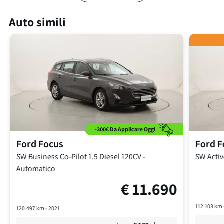
Auto simili
-300€ Da Applicare Oggi
Ford
Focus
Ford
F
SW Business Co-Pilot
1.5 Diesel 120CV
-
SW Acti
Automatico
€
11.690
112.103
km 
120.497
km -
2021