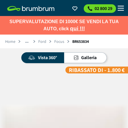
02 800 29
SUPERVALUTAZIONE DI 1000€ SE VENDI LA TUA
qui !!!
AUTO, click
Home
Ford
Focus
BR653834
Vista 360°
Galleria
RIBASSATO DI - 1.800 €