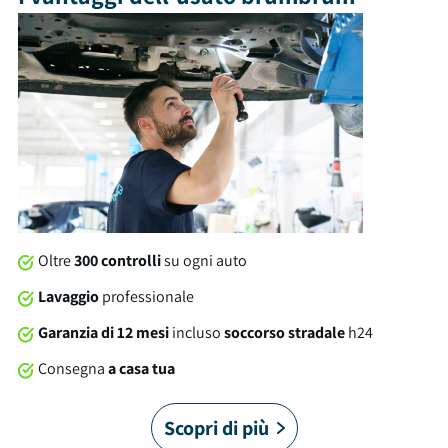
porte, 5 posti a sedere e un bagagliaio con capacità di 608 litri.
Tra gli optional e le dotazioni troviamo: cerchi in lega, isofix,
fendinebbia e molto altro ancora. Al momento della
consegna, questa automobile sarà soggetta a lavaggio
professionale compreso nel prezzo. Su tutte le nostre auto
offriamo una garanzia brumbrum di 12 mesi dalla consegna
con soccorso stradale 24/7 in Italia e in Europa. Sei pronto a
partire?
Oltre
300 controlli
su ogni auto
Lavaggio
professionale
Garanzia di 12 mesi
incluso
soccorso stradale
h24
Consegna
a casa tua
Scopri di più