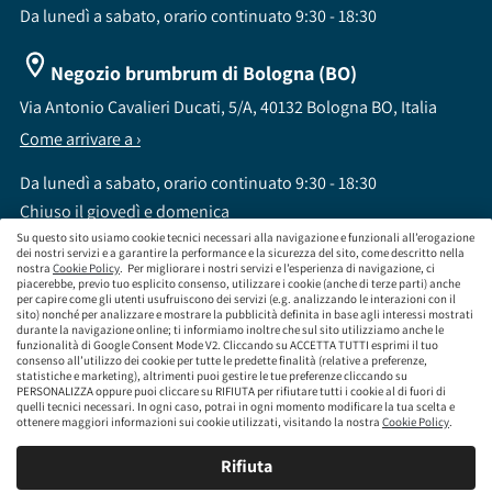
Da lunedì a sabato, orario continuato 9:30 - 18:30
Negozio brumbrum di Bologna (BO)
Via Antonio Cavalieri Ducati, 5/A, 40132 Bologna BO, Italia
Come arrivare a ›
Da lunedì a sabato, orario continuato 9:30 - 18:30
Chiuso il giovedì e domenica
Su questo sito usiamo cookie tecnici necessari alla navigazione e funzionali all’erogazione
dei nostri servizi e a garantire la performance e la sicurezza del sito, come descritto nella
nostra
Cookie Policy
. Per migliorare i nostri servizi e l’esperienza di navigazione, ci
piacerebbe, previo tuo esplicito consenso, utilizzare i cookie (anche di terze parti) anche
per capire come gli utenti usufruiscono dei servizi (e.g. analizzando le interazioni con il
sito) nonché per analizzare e mostrare la pubblicità definita in base agli interessi mostrati
brumbrum S.p.A a socio unico - CF / P.IVA 09323210964 - Numero REA: MI - 2083307 -
durante la navigazione online; ti informiamo inoltre che sul sito utilizziamo anche le
Capitale Sociale: Euro 218.547,65 i.v.
funzionalità di Google Consent Mode V2. Cliccando su ACCETTA TUTTI esprimi il tuo
consenso all’utilizzo dei cookie per tutte le predette finalità (relative a preferenze,
Sede Legale Via Leningrado 8, 20161 Milano MI
statistiche e marketing), altrimenti puoi gestire le tue preferenze cliccando su
Società soggetta alla direzione e coordinamento di Aramis Group S.A.
PERSONALIZZA oppure puoi cliccare su RIFIUTA per rifiutare tutti i cookie al di fuori di
Società soggetta al controllo IVASS, consulta gli estremi dell'iscrizione al sito
quelli tecnici necessari. In ogni caso, potrai in ogni momento modificare la tua scelta e
www.servizi.ivass.it
ottenere maggiori informazioni sui cookie utilizzati, visitando la nostra
Cookie Policy
.
Numero iscrizione: E000629295 Sezione E - Collaboratori degli intermediari iscritti nelle
sezioni A, B o D
Rifiuta
Condizioni Generali di Contratto
Termini di Utilizzo
Privacy Policy
Cookie