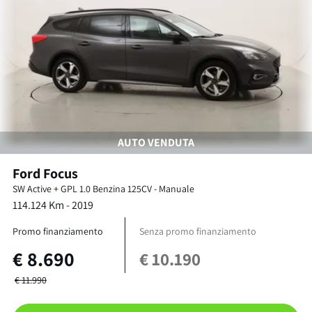
AUTO VENDUTA
Ford
Focus
SW Active + GPL
1.0 Benzina 125CV
-
Manuale
114.124
Km -
2019
Promo finanziamento
Senza promo finanziamento
€
8.690
€
10.190
€
11.990