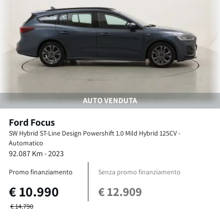
AUTO VENDUTA
Ford
Focus
SW Hybrid ST-Line Design Powershift
1.0 Mild Hybrid 125CV
-
Automatico
92.087
Km -
2023
Promo finanziamento
Senza promo finanziamento
€
10.990
€
12.909
€
14.790