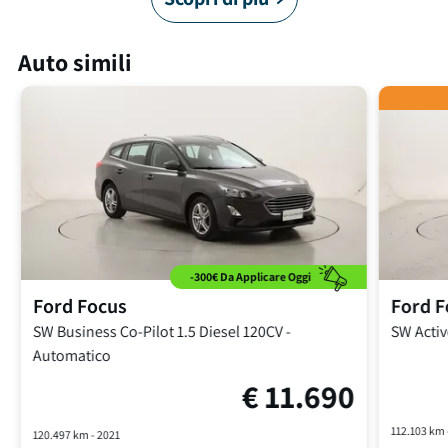
Auto simili
-300€ Da Applicare Oggi
Ford
Focus
Ford
F
SW Business Co-Pilot
1.5 Diesel 120CV
-
SW Acti
Automatico
€
11.690
112.103
km 
120.497
km -
2021