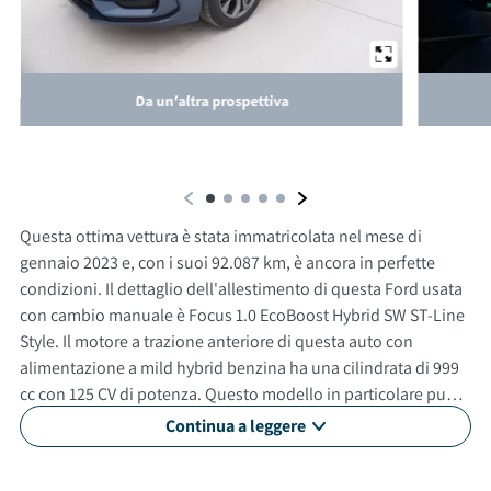
Da un'altra prospettiva
Questa ottima vettura è stata immatricolata nel mese di
gennaio 2023 e, con i suoi 92.087 km, è ancora in perfette
condizioni. Il dettaglio dell'allestimento di questa Ford usata
con cambio manuale è Focus 1.0 EcoBoost Hybrid SW ST-Line
Style. Il motore a trazione anteriore di questa auto con
alimentazione a mild hybrid benzina ha una cilindrata di 999
cc con 125 CV di potenza. Questo modello in particolare può
raggiungere una velocità massima di 198 km/h. Questa
Continua a leggere
automobile usata è adatta anche per neopatentati. Gli esterni
sono verniciati di blu, mentre gli interni in sono di colore nero.