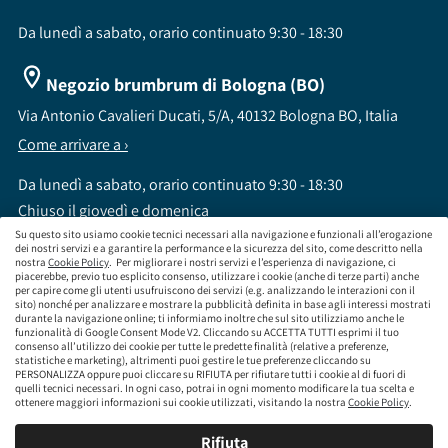
Da lunedì a sabato, orario continuato 9:30 - 18:30
Negozio brumbrum di Bologna (BO)
Via Antonio Cavalieri Ducati, 5/A, 40132 Bologna BO, Italia
Come arrivare a ›
Da lunedì a sabato, orario continuato 9:30 - 18:30
Chiuso il giovedì e domenica
Su questo sito usiamo cookie tecnici necessari alla navigazione e funzionali all’erogazione
dei nostri servizi e a garantire la performance e la sicurezza del sito, come descritto nella
nostra
Cookie Policy
. Per migliorare i nostri servizi e l’esperienza di navigazione, ci
piacerebbe, previo tuo esplicito consenso, utilizzare i cookie (anche di terze parti) anche
per capire come gli utenti usufruiscono dei servizi (e.g. analizzando le interazioni con il
sito) nonché per analizzare e mostrare la pubblicità definita in base agli interessi mostrati
brumbrum S.p.A a socio unico - CF / P.IVA 09323210964 - Numero REA: MI - 2083307 -
durante la navigazione online; ti informiamo inoltre che sul sito utilizziamo anche le
Capitale Sociale: Euro 218.547,65 i.v.
funzionalità di Google Consent Mode V2. Cliccando su ACCETTA TUTTI esprimi il tuo
consenso all’utilizzo dei cookie per tutte le predette finalità (relative a preferenze,
Sede Legale Via Leningrado 8, 20161 Milano MI
statistiche e marketing), altrimenti puoi gestire le tue preferenze cliccando su
Società soggetta alla direzione e coordinamento di Aramis Group S.A.
PERSONALIZZA oppure puoi cliccare su RIFIUTA per rifiutare tutti i cookie al di fuori di
Società soggetta al controllo IVASS, consulta gli estremi dell'iscrizione al sito
quelli tecnici necessari. In ogni caso, potrai in ogni momento modificare la tua scelta e
www.servizi.ivass.it
ottenere maggiori informazioni sui cookie utilizzati, visitando la nostra
Cookie Policy
.
Numero iscrizione: E000629295 Sezione E - Collaboratori degli intermediari iscritti nelle
sezioni A, B o D
Rifiuta