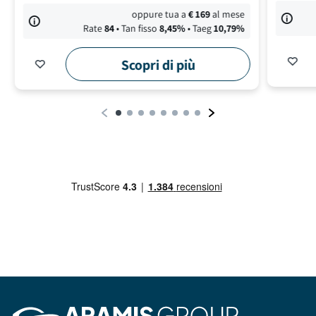
oppure tua a
€
169
al mese
Rate
84
• Tan fisso
8,45
%
• Taeg
10,79
%
Scopri di più