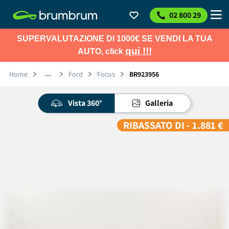
02 800 29
SUPERVALUTAZIONE DI 1000€ SE VENDI LA TUA
qui !!!
AUTO, click
Home
Ford
Focus
BR923956
Vista 360°
Galleria
RIBASSATO DI - 1.881 €