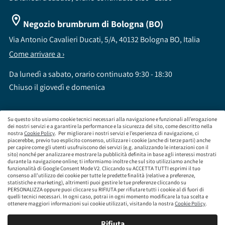
Negozio brumbrum di Bologna (BO)
Via Antonio Cavalieri Ducati, 5/A, 40132 Bologna BO, Italia
Come arrivare a ›
Da lunedì a sabato, orario continuato 9:30 - 18:30
Chiuso il giovedì e domenica
Su questo sito usiamo cookie tecnici necessari alla navigazione e funzionali all’erogazione
dei nostri servizi e a garantire la performance e la sicurezza del sito, come descritto nella
nostra
Cookie Policy
. Per migliorare i nostri servizi e l’esperienza di navigazione, ci
brumbrum S.p.A a socio unico - CF / P.IVA 09323210964 - Numero REA: MI - 2083307 -
piacerebbe, previo tuo esplicito consenso, utilizzare i cookie (anche di terze parti) anche
per capire come gli utenti usufruiscono dei servizi (e.g. analizzando le interazioni con il
Capitale Sociale: Euro 218.547,65 i.v.
sito) nonché per analizzare e mostrare la pubblicità definita in base agli interessi mostrati
Sede Legale Via Leningrado 8, 20161 Milano MI
durante la navigazione online; ti informiamo inoltre che sul sito utilizziamo anche le
Società soggetta alla direzione e coordinamento di Aramis Group S.A.
funzionalità di Google Consent Mode V2. Cliccando su ACCETTA TUTTI esprimi il tuo
Società soggetta al controllo IVASS, consulta gli estremi dell'iscrizione al sito
consenso all’utilizzo dei cookie per tutte le predette finalità (relative a preferenze,
www.servizi.ivass.it
statistiche e marketing), altrimenti puoi gestire le tue preferenze cliccando su
Numero iscrizione: E000629295 Sezione E - Collaboratori degli intermediari iscritti nelle
PERSONALIZZA oppure puoi cliccare su RIFIUTA per rifiutare tutti i cookie al di fuori di
quelli tecnici necessari. In ogni caso, potrai in ogni momento modificare la tua scelta e
sezioni A, B o D
ottenere maggiori informazioni sui cookie utilizzati, visitando la nostra
Cookie Policy
.
Condizioni Generali di Contratto
Termini di Utilizzo
Privacy Policy
Cookie
Policy
Responsabilità e Conformità
Rifiuta
Mappa del sito