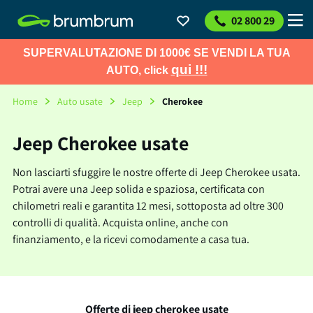
02 800 29
SUPERVALUTAZIONE DI 1000€ SE VENDI LA TUA
qui !!!
AUTO, click
Home
Auto usate
Jeep
Cherokee
Jeep Cherokee usate
Non lasciarti sfuggire le nostre offerte di Jeep Cherokee usata.
Potrai avere una Jeep solida e spaziosa, certificata con
chilometri reali e garantita 12 mesi, sottoposta ad oltre 300
controlli di qualità. Acquista online, anche con
finanziamento, e la ricevi comodamente a casa tua.
Offerte di jeep cherokee usate