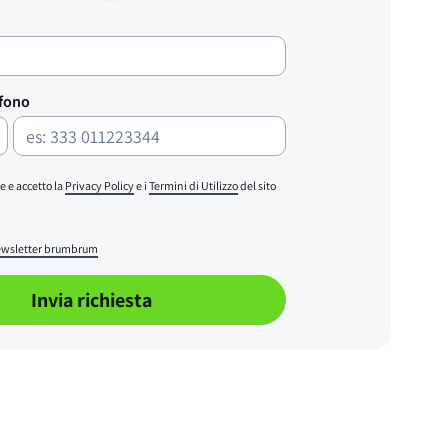
efono
e e accetto la
Privacy Policy
e i
Termini di Utilizzo
del sito
wsletter brumbrum
Invia richiesta