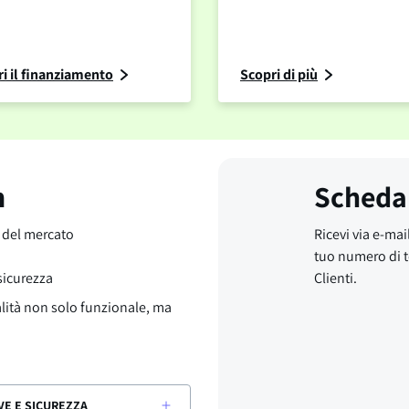
i il finanziamento
Scopri di più
m
Scheda
o del mercato
Ricevi via e-mail
tuo numero di t
 sicurezza
Clienti.
alità non solo funzionale, ma
VE E SICUREZZA