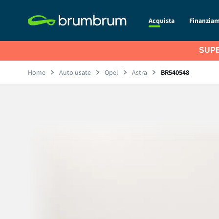
Acquista
Finanzia
SUPE
Home
Auto usate
Opel
Astra
BR540548