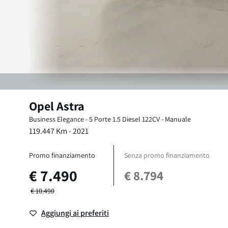
Opel
Astra
Business Elegance - 5 Porte
1.5 Diesel 122CV
-
Manuale
119.447
Km -
2021
Promo finanziamento
Senza promo finanziamento
€
7.490
€
8.794
€
10.490
Aggiungi ai preferiti