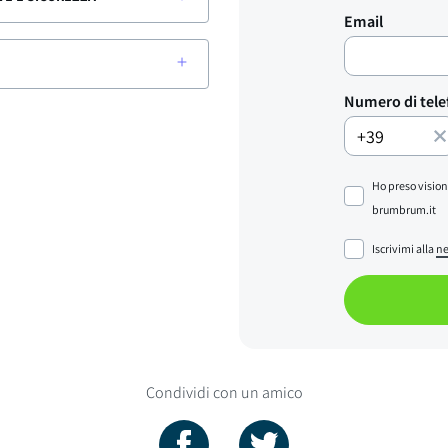
Email
Numero di tel
Ho preso vision
brumbrum.it
Iscrivimi alla
ne
Condividi con un amico