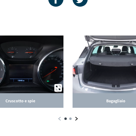
Cruscotto e spie
Bagagliaio