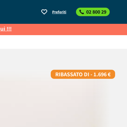
02 800 29
Preferiti
ui !!!
RIBASSATO DI - 1.696 €