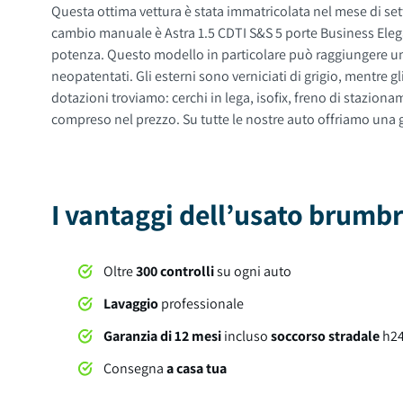
Questa ottima vettura è stata immatricolata nel mese di sett
cambio manuale è Astra 1.5 CDTI S&S 5 porte Business Elegance. Il motore a trazione anteriore di questa auto con alimentazione a diesel ha una cilindrata di 1496 cc con 122 CV di
potenza. Questo modello in particolare può raggiungere un
neopatentati. Gli esterni sono verniciati di grigio, mentre gli interni in sono di colore nero. Il veicolo ha 5 porte, 5 posti a sedere e un bagagliaio con capacità di 370 litri. Tra gli optional e le
dotazioni troviamo: cerchi in lega, isofix, freno di stazionamento elettrico e molto altro ancora. Al momento d
compreso nel prezzo. Su tutte le nostre auto offriamo una 
I vantaggi dell’usato brum
Oltre
300 controlli
su ogni auto
Lavaggio
professionale
Garanzia di 12 mesi
incluso
soccorso stradale
h2
Consegna
a casa tua