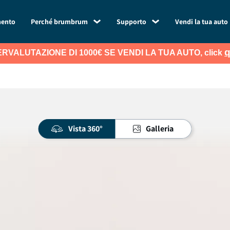
mento
Perché brumbrum
Supporto
Vendi la tua auto
q
RVALUTAZIONE DI 1000€ SE VENDI LA TUA AUTO, click
Vista 360°
Galleria