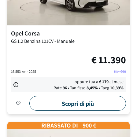
Opel
Corsa
GS
1.2 Benzina 101CV
-
Manuale
€
11.390
16.553
km -
2025
€
14.990
oppure tua a
€
179
al mese
Rate
96
• Tan fisso
8,45
%
• Taeg
10,39
%
Scopri di più
RIBASSATO DI - 900 €