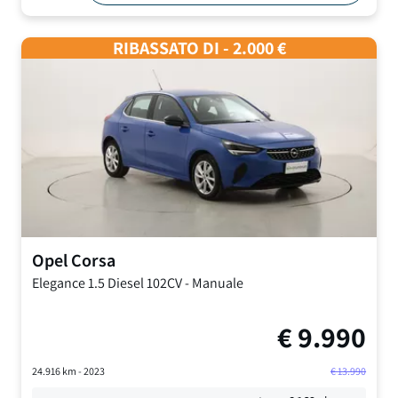
RIBASSATO DI - 2.000 €
Opel
Corsa
Elegance
1.5 Diesel 102CV
-
Manuale
€
9.990
24.916
km -
2023
€
13.990