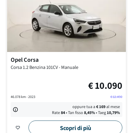
Opel
Corsa
Corsa
1.2 Benzina 101CV
-
Manuale
€
10.090
46.078
km -
2023
€
12.490
oppure tua a
€
169
al mese
Rate
84
• Tan fisso
8,45
%
• Taeg
10,79
%
Scopri di più