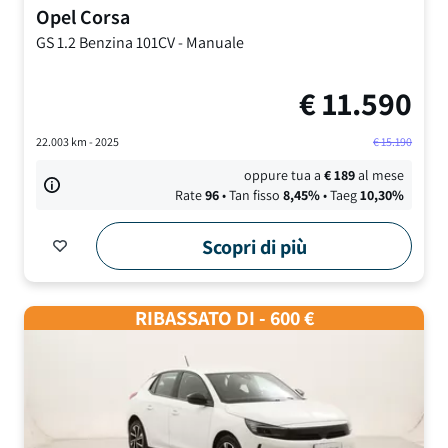
Opel
Corsa
GS
1.2 Benzina 101CV
-
Manuale
€
11.590
22.003
km -
2025
€
15.190
oppure tua a
€
189
al mese
Rate
96
• Tan fisso
8,45
%
• Taeg
10,30
%
Scopri di più
RIBASSATO DI - 600 €