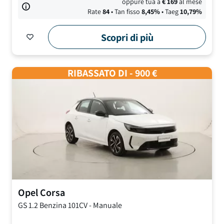
oppure tua a
€
169
al mese
Rate
84
• Tan fisso
8,45
%
• Taeg
10,79
%
Scopri di più
RIBASSATO DI - 900 €
Opel
Corsa
GS
1.2 Benzina 101CV
-
Manuale