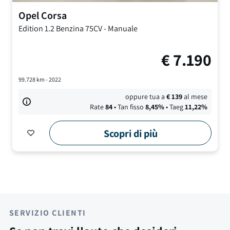
Opel
Corsa
Edition
1.2 Benzina 75CV
-
Manuale
€
7.190
99.728
km -
2022
oppure tua a
€
139
al mese
Rate
84
• Tan fisso
8,45
%
• Taeg
11,22
%
Scopri di più
SERVIZIO CLIENTI