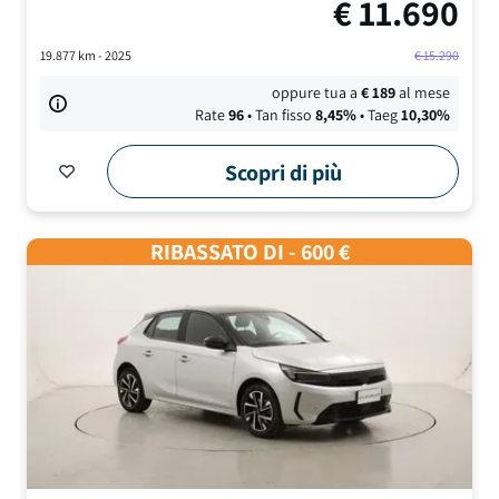
€
11.690
19.877
km -
2025
€
15.290
oppure tua a
€
189
al mese
Rate
96
• Tan fisso
8,45
%
• Taeg
10,30
%
Scopri di più
RIBASSATO DI - 600 €