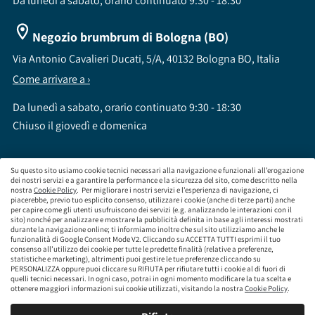
Da lunedì a sabato, orario continuato 9:30 - 18:30
Negozio brumbrum di Bologna (BO)
Via Antonio Cavalieri Ducati, 5/A, 40132 Bologna BO, Italia
Come arrivare a ›
Da lunedì a sabato, orario continuato 9:30 - 18:30
Chiuso il giovedì e domenica
Su questo sito usiamo cookie tecnici necessari alla navigazione e funzionali all’erogazione
dei nostri servizi e a garantire la performance e la sicurezza del sito, come descritto nella
nostra
Cookie Policy
. Per migliorare i nostri servizi e l’esperienza di navigazione, ci
brumbrum S.p.A a socio unico - CF / P.IVA 09323210964 - Numero REA: MI - 2083307 -
piacerebbe, previo tuo esplicito consenso, utilizzare i cookie (anche di terze parti) anche
per capire come gli utenti usufruiscono dei servizi (e.g. analizzando le interazioni con il
Capitale Sociale: Euro 218.547,65 i.v.
sito) nonché per analizzare e mostrare la pubblicità definita in base agli interessi mostrati
Sede Legale Via Leningrado 8, 20161 Milano MI
durante la navigazione online; ti informiamo inoltre che sul sito utilizziamo anche le
Società soggetta alla direzione e coordinamento di Aramis Group S.A.
funzionalità di Google Consent Mode V2. Cliccando su ACCETTA TUTTI esprimi il tuo
Società soggetta al controllo IVASS, consulta gli estremi dell'iscrizione al sito
consenso all’utilizzo dei cookie per tutte le predette finalità (relative a preferenze,
www.servizi.ivass.it
statistiche e marketing), altrimenti puoi gestire le tue preferenze cliccando su
PERSONALIZZA oppure puoi cliccare su RIFIUTA per rifiutare tutti i cookie al di fuori di
Numero iscrizione: E000629295 Sezione E - Collaboratori degli intermediari iscritti nelle
quelli tecnici necessari. In ogni caso, potrai in ogni momento modificare la tua scelta e
sezioni A, B o D
ottenere maggiori informazioni sui cookie utilizzati, visitando la nostra
Cookie Policy
.
Condizioni Generali di Contratto
Termini di Utilizzo
Privacy Policy
Cookie
Policy
Responsabilità e Conformità
Mappa del sito