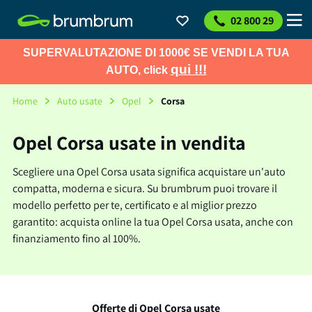
02 800 29
SUPERVALUTAZIONE DI 1000€ SE VENDI LA TUA
qui !!!
AUTO, click
Home
Auto usate
Opel
Corsa
Opel Corsa usate in vendita
Scegliere una Opel Corsa usata significa acquistare un'auto
compatta, moderna e sicura. Su brumbrum puoi trovare il
modello perfetto per te, certificato e al miglior prezzo
garantito: acquista online la tua Opel Corsa usata, anche con
finanziamento fino al 100%.
Offerte di Opel Corsa usate