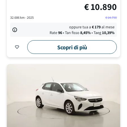
€
10.890
32.686
km -
2025
€
14.790
oppure tua a
€
179
al mese
Rate
96
• Tan fisso
8,45
%
• Taeg
10,39
%
Scopri di più