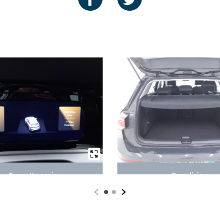
Cruscotto e spie
Bagagliaio