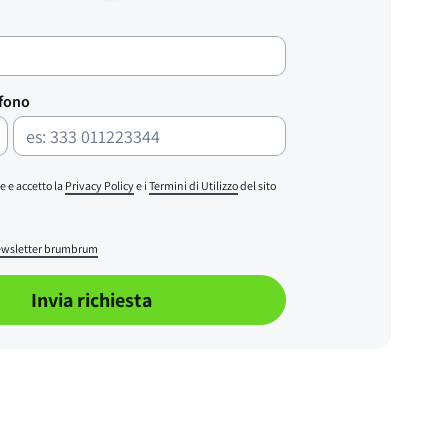
efono
e e accetto la
Privacy Policy
e i
Termini di Utilizzo
del sito
wsletter brumbrum
Invia richiesta