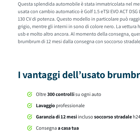
Questa splendida automobile è stata immatricolata nel mese
usata con cambio automatico è Golf 1.5 eTSI EVO ACT DSG Lif
130 CV di potenza. Questo modello in particolare può raggiungere una 
grigio, mentre gli interni in sono di colore nero. La vettura ha 5 porte, 5 posti a sedere e un bagagliaio con capacità di 380 litri. Tra gli optional e le dotazioni troviamo: isofix, sensore luce,
usb e molto altro ancora. Al momento della consegna, questa automobile sarà soggetta a lavaggio professionale compreso nel prezzo. Su tutte le nostre auto offriamo una garanzia
brumbrum di 12 mesi dalla consegna con soccorso stradale 24
I vantaggi dell’usato brum
Oltre
300 controlli
su ogni auto
Lavaggio
professionale
Garanzia di 12 mesi
incluso
soccorso stradale
h2
Consegna
a casa tua