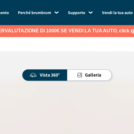
mento
Perché brumbrum
Supporto
Vendi la tua auto
q
RVALUTAZIONE DI 1000€ SE VENDI LA TUA AUTO, click
Vista 360°
Galleria