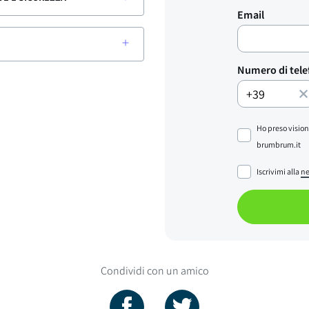
Email
Numero di tel
Ho preso vision
brumbrum.it
Iscrivimi alla
ne
Condividi con un amico