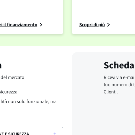
i il finanziamento
Scopri di più
m
Scheda
o del mercato
Ricevi via e-mail
tuo numero di t
 sicurezza
Clienti.
alità non solo funzionale, ma
VE E SICUREZZA