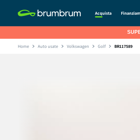
Acquista
Finanzia
SUPE
Home
Auto usate
Volkswagen
Golf
BR117589