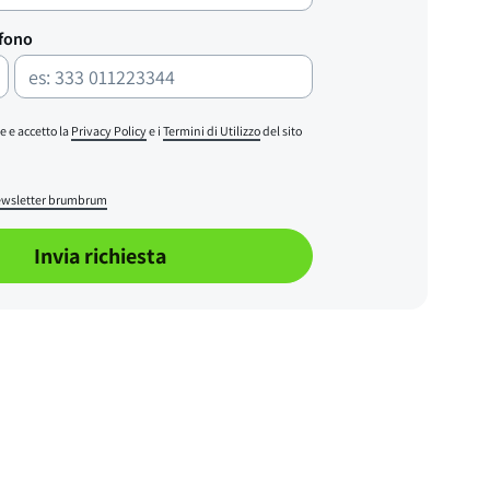
efono
e e accetto la
Privacy Policy
e i
Termini di Utilizzo
del sito
wsletter brumbrum
Invia richiesta