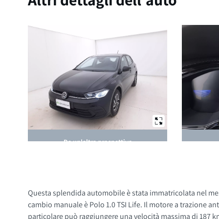
Da un'altra prospettiva
Questa splendida automobile è stata immatricolata nel mese
cambio manuale è Polo 1.0 TSI Life. Il motore a trazione an
particolare può raggiungere una velocità massima di 187 km/h. C