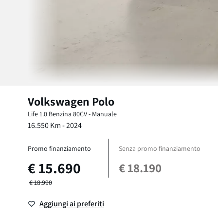
Volkswagen
Polo
Life
1.0 Benzina 80CV
-
Manuale
16.550
Km -
2024
Promo finanziamento
Senza promo finanziamento
€
15.690
€
18.190
€
18.990
Aggiungi ai preferiti