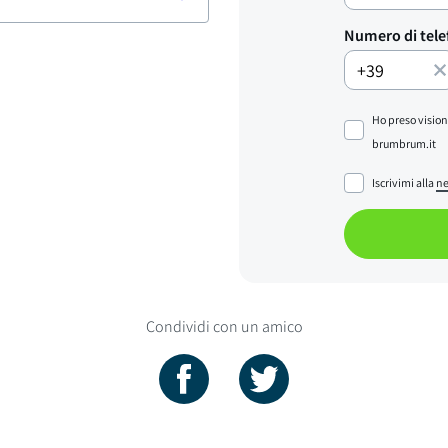
Numero di tel
Ho preso vision
brumbrum.it
Iscrivimi alla
ne
Condividi con un amico