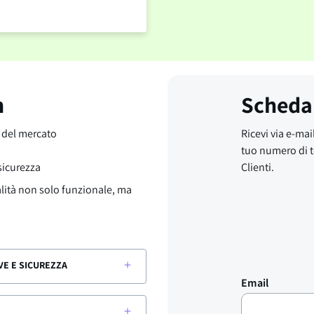
m
Scheda
o del mercato
Ricevi via e-mail
tuo numero di t
 sicurezza
Clienti.
alità non solo funzionale, ma
VE E SICUREZZA
Email