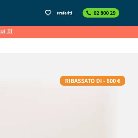
02 800 29
Preferiti
ui !!!
RIBASSATO DI - 800 €