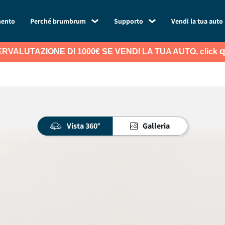
mento
Perché brumbrum
Supporto
Vendi la tua auto
q
RVALUTAZIONE DI 1000€ SE VENDI LA TUA AUTO, click
Vista 360°
Galleria