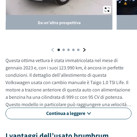
Da un'altra prospettiva
Questa ottima vettura è stata immatricolata nel mese di
gennaio 2023 e, con i suoi 123.990 km, è ancora in perfette
condizioni. Il dettaglio dell'allestimento di questa
Volkswagen usata con cambio manuale è Taigo 1.0 TSI Life. Il
motore a trazione anteriore di questa auto con alimentazione
a benzina ha una cilindrata di 999 cc con 95 CV di potenza.
Questo modello in particolare può raggiungere una velocità
massima di 183 km/h. Con un consumo medio di 4.7 litri ogni
Continua a leggere
100 km. Questa automobile usata è adatta anche per
neopatentati. Gli esterni sono verniciati di beige, mentre gli
interni in sono di colore nero. Il veicolo ha 5 porte, 5 posti a
I vantaggi dell’usato brumbrum