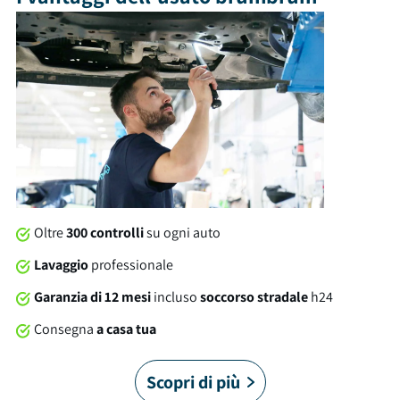
sedere e un bagagliaio con capacità di 440 litri. Tra gli optional
e le dotazioni troviamo: cerchi in lega, isofix, ruotino di scorta
e molto altro ancora. Al momento della consegna, questa
vettura sarà soggetta a lavaggio professionale compreso nel
prezzo. Su tutte le nostre auto offriamo una garanzia
brumbrum di 12 mesi dalla consegna con soccorso stradale
24/7 in Italia e in Europa. Cosa stai aspettando?
Oltre
300 controlli
su ogni auto
Lavaggio
professionale
Garanzia di 12 mesi
incluso
soccorso stradale
h24
Consegna
a casa tua
Scopri di più