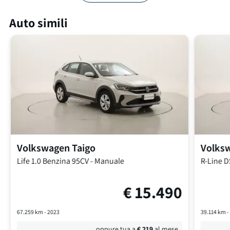
Auto simili
Volkswagen
Taigo
Volks
Life
1.0 Benzina 95CV
-
Manuale
R-Line 
€
15.490
67.259
km -
2023
39.114
km 
oppure tua a
€
219
al mese