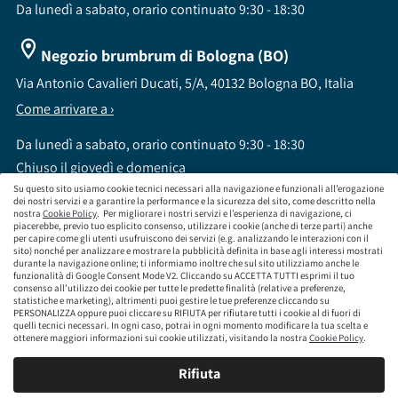
Da lunedì a sabato, orario continuato 9:30 - 18:30
Negozio brumbrum di Bologna (BO)
Via Antonio Cavalieri Ducati, 5/A, 40132 Bologna BO, Italia
Come arrivare a ›
Da lunedì a sabato, orario continuato 9:30 - 18:30
Chiuso il giovedì e domenica
Su questo sito usiamo cookie tecnici necessari alla navigazione e funzionali all’erogazione
dei nostri servizi e a garantire la performance e la sicurezza del sito, come descritto nella
nostra
Cookie Policy
. Per migliorare i nostri servizi e l’esperienza di navigazione, ci
piacerebbe, previo tuo esplicito consenso, utilizzare i cookie (anche di terze parti) anche
per capire come gli utenti usufruiscono dei servizi (e.g. analizzando le interazioni con il
sito) nonché per analizzare e mostrare la pubblicità definita in base agli interessi mostrati
brumbrum S.p.A a socio unico - CF / P.IVA 09323210964 - Numero REA: MI - 2083307 -
durante la navigazione online; ti informiamo inoltre che sul sito utilizziamo anche le
Capitale Sociale: Euro 218.547,65 i.v.
funzionalità di Google Consent Mode V2. Cliccando su ACCETTA TUTTI esprimi il tuo
consenso all’utilizzo dei cookie per tutte le predette finalità (relative a preferenze,
Sede Legale Via Leningrado 8, 20161 Milano MI
statistiche e marketing), altrimenti puoi gestire le tue preferenze cliccando su
Società soggetta alla direzione e coordinamento di Aramis Group S.A.
PERSONALIZZA oppure puoi cliccare su RIFIUTA per rifiutare tutti i cookie al di fuori di
Società soggetta al controllo IVASS, consulta gli estremi dell'iscrizione al sito
quelli tecnici necessari. In ogni caso, potrai in ogni momento modificare la tua scelta e
www.servizi.ivass.it
ottenere maggiori informazioni sui cookie utilizzati, visitando la nostra
Cookie Policy
.
Numero iscrizione: E000629295 Sezione E - Collaboratori degli intermediari iscritti nelle
sezioni A, B o D
Rifiuta
Condizioni Generali di Contratto
Termini di Utilizzo
Privacy Policy
Cookie