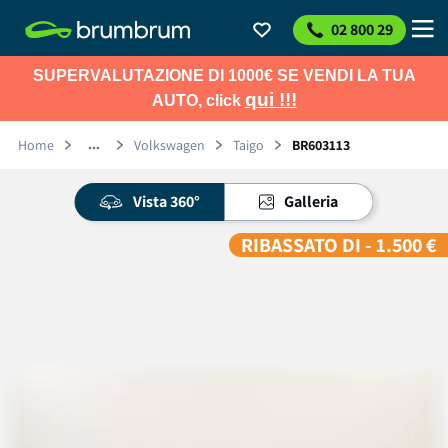
02 800 29
SUPERVALUTAZIONE DI 1000€ SE VENDI LA TUA
qui !!!
AUTO, click
Home
Volkswagen
Taigo
BR603113
Vista 360°
Galleria
RIBASSATO DI - 1.500 €