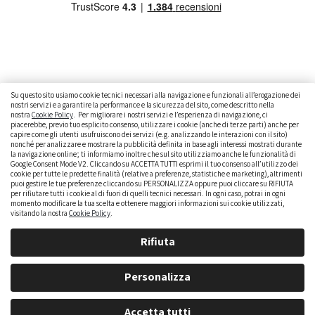
Su questo sito usiamo cookie tecnici necessari alla navigazione e funzionali all’erogazione dei
nostri servizi e a garantire la performance e la sicurezza del sito, come descritto nella
nostra
Cookie Policy
. Per migliorare i nostri servizi e l’esperienza di navigazione, ci
CAMBIARE AUTO
GUIDA ALL’ACQUISTO
piacerebbe, previo tuo esplicito consenso, utilizzare i cookie (anche di terze parti) anche per
capire come gli utenti usufruiscono dei servizi (e.g. analizzando le interazioni con il sito)
GUIDE PRATICHE
CURIOSITÀ
DATI ALLA MANO
nonché per analizzare e mostrare la pubblicità definita in base agli interessi mostrati durante
la navigazione online; ti informiamo inoltre che sul sito utilizziamo anche le funzionalità di
DICE LA LEGGE
PARLIAMO DI NOI
Google Consent Mode V2. Cliccando su ACCETTA TUTTI esprimi il tuo consenso all’utilizzo dei
cookie per tutte le predette finalità (relative a preferenze, statistiche e marketing), altrimenti
puoi gestire le tue preferenze cliccando su PERSONALIZZA oppure puoi cliccare su RIFIUTA
per rifiutare tutti i cookie al di fuori di quelli tecnici necessari. In ogni caso, potrai in ogni
momento modificare la tua scelta e ottenere maggiori informazioni sui cookie utilizzati,
visitando la nostra
Cookie Policy
.
Rifiuta
Personalizza
brumbrum S.p.A. - Partita IVA: IT 09323210964 - Numero REA: MI - 2083307 - Capitale Sociale: Euro
Accetta tutti
218,547,65 i.v.rn |
Privacy Policy
|
Cookie Policy