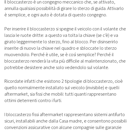
Il bloccasterzo è un congegno meccanico che, se attivato,
annulla qualsiasi possibilità di girare lo sterzo di guida. Attivarlo
è semplice, e ogni auto è dotata di questo congegno.
Per inserire il bloccasterzo si spegne il veicolo con il volante che
lascia le ruote dritte: a questo va tolta la chiave (se c’è) e va
girato leggermente lo sterzo, fino al blocco. Per disinserirlo
inserite di nuovo la chiave nel quadro e sbloccate lo sterzo
muovendolo. Perché è utile, se è così semplice? Perché il
bloccasterzo renderà la vita più difficile al malintenzionato, che
potrebbe desistere anche solo vedendolo sul volante.
Ricordate infatti che esistono 2 tipologie di bloccasterzo, cioè
quello normalmente installato sul veicolo (invisibile) e quelli
aftermarket, sia fissi che mobili: tutti quanti rappresentano
ottimi deterrenti contro i furti.
I bloccasterzo fissi aftermarket rappresentano sistemi antifurto
sicuri, installabili anche dalla Casa madre, e consentono possibili
convenzioni assicurative con alcune compagnie sulle garanzie