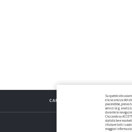
Su questo sito usiamo
CAMBIARE AUTO
GUIDA ALL’ACQU
e la sicurezza del si
piacerebbe, previo tu
servizi (e.g. analizz
durante la navigazio
Cliccando su ACCETTA 
statistiche e market
rifiutare tutti i coo
maggiori informazioni