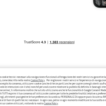
 cookie tecnici necessari alla navigazione e funzionali all’erogazione dei nostri servizi e a garantire 
ISTO
GUIDE PRATICHE
CURIOSITÀ
DATI ALLA MANO
to, come descritto nella nostra
Cookie Policy
. Per migliorare i nostri servizi e l’esperienza di navigazion
o esplicito consenso, utilizzare i cookie (anche di terze parti) anche per capire come gli utenti usufr
ando le interazioni con il sito) nonché per analizzare e mostrare la pubblicità definita in base agli inte
ne online; ti informiamo inoltre che sul sito utilizziamo anche le funzionalità di Google Consent Mod
TUTTI esprimi il tuo consenso all’utilizzo dei cookie per tutte le predette finalità (relative a prefere
ing), altrimenti puoi gestire le tue preferenze cliccando su PERSONALIZZA oppure puoi cliccare su RI
kie al di fuori di quelli tecnici necessari. In ogni caso, potrai in ogni momento modificare la tua scelta e 
 sui cookie utilizzati, visitando la nostra
Cookie Policy
.