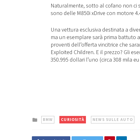
Naturalmente, sotto al cofano non ci son
sono delle M850i xDrive con motore 4.
Una vettura esclusiva destinata a dive
ma un esemplare sarà prima battuto all’
proventi dell’offerta vincitrice che sar
Exploited Children. E il prezzo? Gli es
350.995 dollari l’uno (circa 308 mila eu
Posted
BMW
CURIOSITÀ
NEWS SULLE AUTO
in