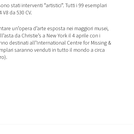
o stati interventi “artistici”. Tutti i 99 esemplari
4 V8 da 530 CV.
ntare un’opera d’arte esposta nei maggiori musei,
asta da Christie’s a New York il 4 aprile con i
anno destinati all’International Centre for Missing &
emplari saranno venduti in tutto il mondo a circa
ro).