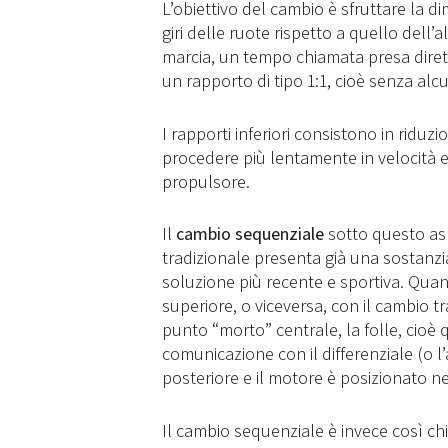
L’obiettivo del cambio è sfruttare la d
giri delle ruote rispetto a quello dell’
marcia, un tempo chiamata presa dirett
un rapporto di tipo 1:1, cioè senza alc
I rapporti inferiori consistono in riduz
procedere più lentamente in velocità 
propulsore.
Il
cambio sequenziale
sotto questo asp
tradizionale presenta già una sostanzia
soluzione più recente e sportiva. Qua
superiore, o viceversa, con il cambio t
punto “morto” centrale, la folle, cioè 
comunicazione con il differenziale (o l
posteriore e il motore è posizionato ne
Il cambio sequenziale è invece così ch