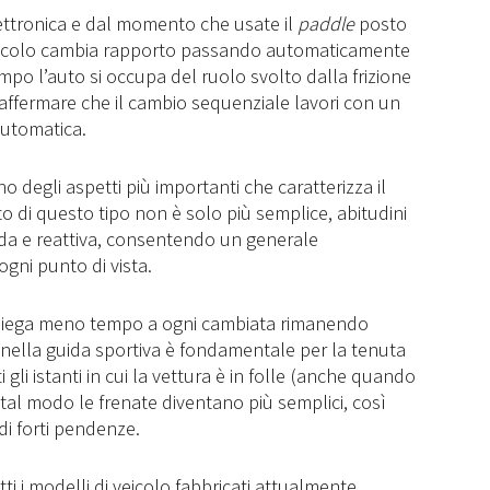
lettronica e dal momento che usate il
paddle
posto
il veicolo cambia rapporto passando automaticamente
mpo l’auto si occupa del ruolo svolto dalla frizione
 affermare che il cambio sequenziale lavori con un
automatica.
o degli aspetti più importanti che caratterizza il
o di questo tipo non è solo più semplice, abitudini
ida e reattiva, consentendo un generale
gni punto di vista.
mpiega meno tempo a ogni cambiata rimanendo
 nella guida sportiva è fondamentale per la tenuta
gli istanti in cui la vettura è in folle (anche quando
 tal modo le frenate diventano più semplici, così
di forti pendenze.
ti i modelli di veicolo fabbricati attualmente