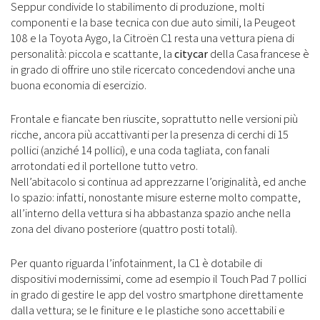
Seppur condivide lo stabilimento di produzione, molti
componenti e la base tecnica con due auto simili, la Peugeot
108 e la Toyota Aygo, la Citroën C1 resta una vettura piena di
personalità: piccola e scattante, la
citycar
della Casa francese è
in grado di offrire uno stile ricercato concedendovi anche una
buona economia di esercizio.
Frontale e fiancate ben riuscite, soprattutto nelle versioni più
ricche, ancora più accattivanti per la presenza di cerchi di 15
pollici (anziché 14 pollici), e una coda tagliata, con fanali
arrotondati ed il portellone tutto vetro.
Nell’abitacolo si continua ad apprezzarne l’originalità, ed anche
lo spazio: infatti, nonostante misure esterne molto compatte,
all’interno della vettura si ha abbastanza spazio anche nella
zona del divano posteriore (quattro posti totali).
Per quanto riguarda l’infotainment, la C1 è dotabile di
dispositivi modernissimi, come ad esempio il Touch Pad 7 pollici
in grado di gestire le app del vostro smartphone direttamente
dalla vettura; se le finiture e le plastiche sono accettabili e