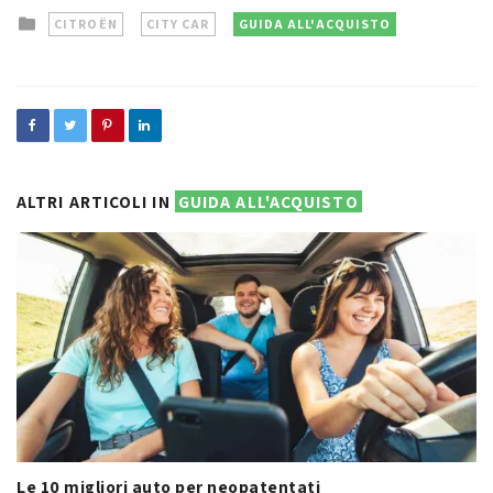
Posted
CITROËN
CITY CAR
GUIDA ALL'ACQUISTO
in
ALTRI ARTICOLI IN
GUIDA ALL'ACQUISTO
Le 10 migliori auto per neopatentati