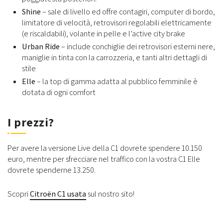
Shine
– sale di livello ed offre contagiri, computer di bordo,
limitatore di velocità, retrovisori regolabili elettricamente
(e riscaldabili), volante in pelle e l’active city brake
Urban Ride
– include conchiglie dei retrovisori esterni nere,
maniglie in tinta con la carrozzeria, e tanti altri dettagli di
stile
Elle
– la top di gamma adatta al pubblico femminile è
dotata di ogni comfort
I prezzi?
Per avere la versione Live della C1 dovrete spendere 10.150
euro, mentre per sfrecciare nel traffico con la vostra C1 Elle
dovrete spenderne 13.250.
Scopri
Citroën C1 usata
sul nostro sito!