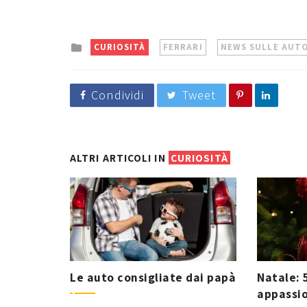
Posted
CURIOSITÀ
FERRARI
NEWS SULLE AUT
in
Condividi
Tweet
ALTRI ARTICOLI IN
CURIOSITÀ
Le auto consigliate dai papà
Natale: 
appassio