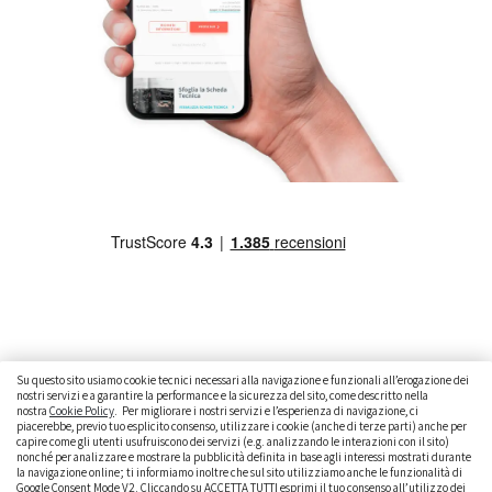
Su questo sito usiamo cookie tecnici necessari alla navigazione e funzionali all’erogazione dei
nostri servizi e a garantire la performance e la sicurezza del sito, come descritto nella
nostra
Cookie Policy
. Per migliorare i nostri servizi e l’esperienza di navigazione, ci
CAMBIARE AUTO
GUIDA ALL’ACQUISTO
piacerebbe, previo tuo esplicito consenso, utilizzare i cookie (anche di terze parti) anche per
capire come gli utenti usufruiscono dei servizi (e.g. analizzando le interazioni con il sito)
GUIDE PRATICHE
CURIOSITÀ
DATI ALLA MANO
nonché per analizzare e mostrare la pubblicità definita in base agli interessi mostrati durante
la navigazione online; ti informiamo inoltre che sul sito utilizziamo anche le funzionalità di
DICE LA LEGGE
PARLIAMO DI NOI
Google Consent Mode V2. Cliccando su ACCETTA TUTTI esprimi il tuo consenso all’utilizzo dei