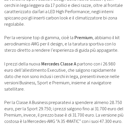
cerchi in lega leggera da 17 pollici e dieci razze, oltre al frontale
caratterizzato dai fari a LED High Performance; negli interni
spiccano poi gli inserti carbon look e il climatizzatore bi-zona
regolabile.
Per la versione top di gamma, cioè la
Premium
, abbiamo il kit
aerodinamico AMG per il design, e la taratura sportiva con lo
sterzo diretto a rendere l’esperienza di guida più appagante.
I prezzi della nuova
Mercedes Classe A
partono con i 26.980
euro dell’allestimento Executive, che salgono rapidamente
dato che non sono inclusi i cerchi in lega, presenti invece nelle
versioni Business, Sport e Premium, insieme al navigatore
satellitare.
Per la Classe A Business preparatevi a spendere almeno 28.750
euro, per la Sport 29.750; i prezzi salgono fino ai 31.700 euro del
Premium, invece, il prezzo base è di 31.700 euro. La versione più
costosa è la Mercedes-AMG “A 35 4MATIC” con i suoi 47.300 euro.