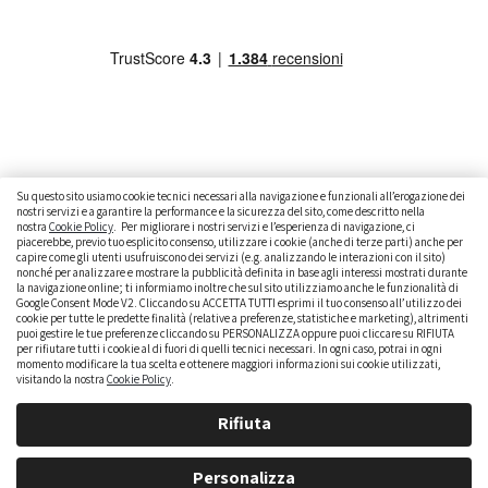
Su questo sito usiamo cookie tecnici necessari alla navigazione e funzionali all’erogazione dei
nostri servizi e a garantire la performance e la sicurezza del sito, come descritto nella
nostra
Cookie Policy
. Per migliorare i nostri servizi e l’esperienza di navigazione, ci
CAMBIARE AUTO
GUIDA ALL’ACQUISTO
piacerebbe, previo tuo esplicito consenso, utilizzare i cookie (anche di terze parti) anche per
capire come gli utenti usufruiscono dei servizi (e.g. analizzando le interazioni con il sito)
GUIDE PRATICHE
CURIOSITÀ
DATI ALLA MANO
nonché per analizzare e mostrare la pubblicità definita in base agli interessi mostrati durante
la navigazione online; ti informiamo inoltre che sul sito utilizziamo anche le funzionalità di
DICE LA LEGGE
PARLIAMO DI NOI
Google Consent Mode V2. Cliccando su ACCETTA TUTTI esprimi il tuo consenso all’utilizzo dei
cookie per tutte le predette finalità (relative a preferenze, statistiche e marketing), altrimenti
puoi gestire le tue preferenze cliccando su PERSONALIZZA oppure puoi cliccare su RIFIUTA
per rifiutare tutti i cookie al di fuori di quelli tecnici necessari. In ogni caso, potrai in ogni
momento modificare la tua scelta e ottenere maggiori informazioni sui cookie utilizzati,
visitando la nostra
Cookie Policy
.
Rifiuta
Personalizza