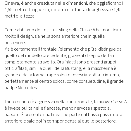
Ginevra, è anche cresciuta nelle dimensioni, che oggi sfiorano i
4,55 metri di lunghezza, il metro e ottanta di larghezza e 1,45
metri di altezza.
Come abbiamo detto, il restyling della Classe A ha modificato
molto il design, sia nella zona anteriore che in quella
posteriore.
Ma è certamente il frontale l’elemento che più si distingue da
quello del modello precedente, grazie al disegno dei fari
completamente stravolto. Ora infatti sono presenti gruppi
ottici affilati, simili a quelli della Mustang, e la mascherina è
grande e dalla forma trapezoidale rovesciata. Al suo interno,
perfettamente al centro spicca, come consuetudine, il grande
badge Mercedes.
Tanto quanto è aggressiva nella zona frontale, la nuova Classe A
è invece pulita nelle fiancate, meno nervose rispetto al
passato. È presente una linea che parte dal basso passa ruota
anteriore e sale poi in corrispondenza al quello posteriore.