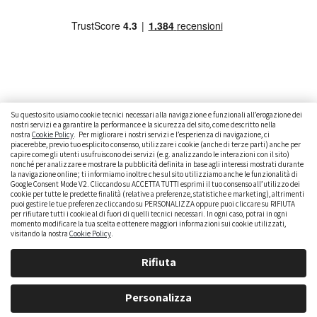
Su questo sito usiamo cookie tecnici necessari alla navigazione e funzionali all’erogazione dei
nostri servizi e a garantire la performance e la sicurezza del sito, come descritto nella
nostra
Cookie Policy
. Per migliorare i nostri servizi e l’esperienza di navigazione, ci
CAMBIARE AUTO
GUIDA ALL’ACQUISTO
piacerebbe, previo tuo esplicito consenso, utilizzare i cookie (anche di terze parti) anche per
capire come gli utenti usufruiscono dei servizi (e.g. analizzando le interazioni con il sito)
GUIDE PRATICHE
CURIOSITÀ
DATI ALLA MANO
nonché per analizzare e mostrare la pubblicità definita in base agli interessi mostrati durante
la navigazione online; ti informiamo inoltre che sul sito utilizziamo anche le funzionalità di
Google Consent Mode V2. Cliccando su ACCETTA TUTTI esprimi il tuo consenso all’utilizzo dei
DICE LA LEGGE
PARLIAMO DI NOI
cookie per tutte le predette finalità (relative a preferenze, statistiche e marketing), altrimenti
puoi gestire le tue preferenze cliccando su PERSONALIZZA oppure puoi cliccare su RIFIUTA
per rifiutare tutti i cookie al di fuori di quelli tecnici necessari. In ogni caso, potrai in ogni
momento modificare la tua scelta e ottenere maggiori informazioni sui cookie utilizzati,
visitando la nostra
Cookie Policy
.
Rifiuta
Personalizza