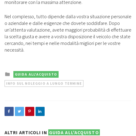
monitorare con la massima attenzione.
Nel complesso, tutto dipende dalla vostra situazione personale
o aziendale e dalle esigenze che dovete soddisfare. Dopo
un’attenta valutazione, avete maggiori probabilità di effettuare
la scelta giusta e avere a vostra disposizione il veicolo che state
cercando, nei tempi e nelle modalità migliori per le vostre
necessità.
Posted
GUIDA ALL'ACQUISTO
in
INFO SUL NOLEGGIO A LUNGO TERMINE
ALTRI ARTICOLI IN
GUIDA ALL'ACQUISTO