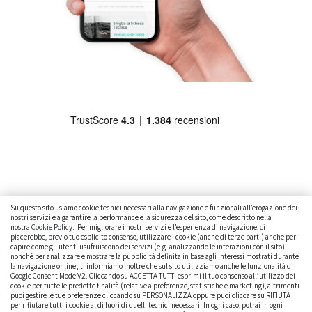
Su questo sito usiamo cookie tecnici necessari alla navigazione e funzionali all’erogazione dei
nostri servizi e a garantire la performance e la sicurezza del sito, come descritto nella
nostra
Cookie Policy
. Per migliorare i nostri servizi e l’esperienza di navigazione, ci
CAMBIARE AUTO
GUIDA ALL’ACQUISTO
piacerebbe, previo tuo esplicito consenso, utilizzare i cookie (anche di terze parti) anche per
capire come gli utenti usufruiscono dei servizi (e.g. analizzando le interazioni con il sito)
GUIDE PRATICHE
CURIOSITÀ
DATI ALLA MANO
nonché per analizzare e mostrare la pubblicità definita in base agli interessi mostrati durante
la navigazione online; ti informiamo inoltre che sul sito utilizziamo anche le funzionalità di
DICE LA LEGGE
PARLIAMO DI NOI
Google Consent Mode V2. Cliccando su ACCETTA TUTTI esprimi il tuo consenso all’utilizzo dei
cookie per tutte le predette finalità (relative a preferenze, statistiche e marketing), altrimenti
puoi gestire le tue preferenze cliccando su PERSONALIZZA oppure puoi cliccare su RIFIUTA
per rifiutare tutti i cookie al di fuori di quelli tecnici necessari. In ogni caso, potrai in ogni