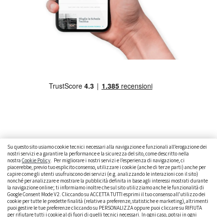
Su questo sito usiamo cookie tecnici necessari alla navigazione e funzionali all’erogazione dei
nostri servizi e a garantire la performance e la sicurezza del sito, come descritto nella
nostra
Cookie Policy
. Per migliorare i nostri servizi e l’esperienza di navigazione, ci
CAMBIARE AUTO
GUIDA ALL’ACQUISTO
piacerebbe, previo tuo esplicito consenso, utilizzare i cookie (anche di terze parti) anche per
capire come gli utenti usufruiscono dei servizi (e.g. analizzando le interazioni con il sito)
GUIDE PRATICHE
CURIOSITÀ
DATI ALLA MANO
nonché per analizzare e mostrare la pubblicità definita in base agli interessi mostrati durante
la navigazione online; ti informiamo inoltre che sul sito utilizziamo anche le funzionalità di
Google Consent Mode V2. Cliccando su ACCETTA TUTTI esprimi il tuo consenso all’utilizzo dei
DICE LA LEGGE
PARLIAMO DI NOI
cookie per tutte le predette finalità (relative a preferenze, statistiche e marketing), altrimenti
puoi gestire le tue preferenze cliccando su PERSONALIZZA oppure puoi cliccare su RIFIUTA
per rifiutare tutti i cookie al di fuori di quelli tecnici necessari. In ogni caso, potrai in ogni