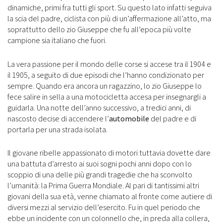
dinamiche, primi fra tutti gli sport. Su questo lato infatti seguiva
la scia del padre, ciclista con più di un’affermazione all’atto, ma
soprattutto dello zio Giuseppe che fu all’epoca più volte
campione sia italiano che fuori.
La vera passione per il mondo delle corse si accese tra il 1904 e
il 1905, a seguito di due episodi che l’hanno condizionato per
sempre. Quando era ancora un ragazzino, lo zio Giuseppe lo
fece salire in sella a una motocicletta accesa per insegnargli a
guidarla. Una notte dell’anno successivo, a tredici anni, di
nascosto decise di accendere l’
automobile
del padre e di
portarla per una strada isolata.
Il giovane ribelle appassionato di motori tuttavia dovette dare
una battuta d’arresto ai suoi sogni pochi anni dopo con lo
scoppio di una delle più grandi tragedie che ha sconvolto
l’umanità: la Prima Guerra Mondiale. Al pari di tantissimi altri
giovani della sua età, venne chiamato al fronte come autiere di
diversi mezzi al servizio dell’esercito. Fu in quel periodo che
ebbe un incidente con un colonnello che, in preda alla collera,