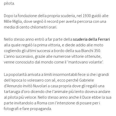
pilota.
Dopo la fondazione della propria scuderia, nel 1930 guidò alle
Mille Miglia, dove segnò il record per averla percorsa con una
media di cento chilometri orari.
Nello stesso anno entrò a far parte della
scuderia della Ferrari
alla quale regalò la prima vittoria, e diede addio alle moto
cogliendo gli ultimi successi a bordo della sua Bianchi 350.
L’anno successivo, grazie alle numerose vittorie ottenute,
venne conosciuto dal mondo come il ‘mantovano volante’.
La popolarità arrivata a limiti insormontabili fece si che i grandi
dell’epoca lo volessero con sé, ecco perché Gabriele
d’Annunzio invitò Nuvolari a casa propria dove gli regalò una
tartaruga d’oro dicendo che l’animale più lento doveva andare
al pilota più veloce. Nello stesso anno anche il Duce ebbe la sua
parte invitandolo a Roma con l’intenzione di posare per i
fotografi e fare propaganda.