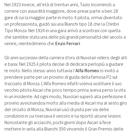
Nel 1923 invece, all’età di trentun anni, Tazio incominciò a
correre con assurdità maggiore, dove prese parte a ben 28
gare di cui la maggior parte in moto. Il pilota, ormai diventato
un professionista, guidò sia una Bianchi tipo 18 che la Chiribri
Tipo Monza. Nel 1924 in una gara arrivò a scontrasi con quella
che sarebbe stata una delle più grandi personalità del secolo a
venire, nientedimeno che
Enzo Ferrari
.
Gli anni successivi della carriera d’oro di Nuvolari videro degli alti
e bassi. Nel 1925 il pilota decise di dedicarsi perlopiù a guidare
le moto. Nello stesso anno tuttavia l’
Alfa Romeo
lo invitò a
prendere parte per un provino di guida della famosa P2 sul
tracciato di Monza. L’Alfa Romeo infatti voleva sostituire il suo
vecchio pilota Ascari che poco tempo prima aveva perso la vita
in un incidente. Ad ogni modo, Nuvolari superò alla perfezione il
provino avvicinandosi molto alla media di Ascari ma al sesto giro
del circuito di Monza, Nuvolari uscì di pista per via delle
condizioni in cui riversava il veicolo e lui riportò alcune lesioni.
Nonostante gli acciacchi, pochi giorni dopo Ascari si fece
mettere in sella alla Bianchi 350 vincendo il Gran Premio delle