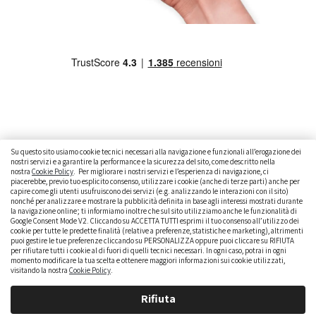
Su questo sito usiamo cookie tecnici necessari alla navigazione e funzionali all’erogazione dei
nostri servizi e a garantire la performance e la sicurezza del sito, come descritto nella
nostra
Cookie Policy
. Per migliorare i nostri servizi e l’esperienza di navigazione, ci
CAMBIARE AUTO
GUIDA ALL’ACQUISTO
piacerebbe, previo tuo esplicito consenso, utilizzare i cookie (anche di terze parti) anche per
capire come gli utenti usufruiscono dei servizi (e.g. analizzando le interazioni con il sito)
GUIDE PRATICHE
CURIOSITÀ
DATI ALLA MANO
nonché per analizzare e mostrare la pubblicità definita in base agli interessi mostrati durante
la navigazione online; ti informiamo inoltre che sul sito utilizziamo anche le funzionalità di
DICE LA LEGGE
PARLIAMO DI NOI
Google Consent Mode V2. Cliccando su ACCETTA TUTTI esprimi il tuo consenso all’utilizzo dei
cookie per tutte le predette finalità (relative a preferenze, statistiche e marketing), altrimenti
puoi gestire le tue preferenze cliccando su PERSONALIZZA oppure puoi cliccare su RIFIUTA
per rifiutare tutti i cookie al di fuori di quelli tecnici necessari. In ogni caso, potrai in ogni
momento modificare la tua scelta e ottenere maggiori informazioni sui cookie utilizzati,
visitando la nostra
Cookie Policy
.
Rifiuta