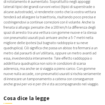
di rotolamento è aumentato. Soprattutto negli appoggi
laterali tipici dei grandi curvoni veloci (tipici di superstrade o
alcune autostrade), vi renderete conto che la vostra vettura
tenderà ad allargare la traiettoria, risultando poco precisa e
costringendovi a continue correzioni con il volante. Anche la
frenata si allunga: pensate che a 100 km/h la differenza degli
spazi di arresto tra una vettura con gomme nuove e la stessa
con pneumatici usurati può arrivare anche a 5-7 metri nella
migliore delle ipotesi (sul bagnato raddoppia e su neve
quadruplica). Ciò significa che passa un abisso tra fermarsi a un
metro dal paraurti di un’utilitaria, oppure un metro avanti ad
essa, investendola interamente. Tale effetto raddoppia o
addirittura quadruplica non solo in condizioni di scarsa
aderenza, ma anche se si viaggia a pieno carico. Con gomme
nuove nulla accade, con pneumatici usurati si rischia seriamente
di innescare un tamponamento a catena con conseguenze
anche gravi per voi e per chi vi sta accompagnando nel viaggio.
Cosa dice la legge