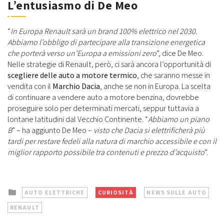
L’entusiasmo di De Meo
“
In Europa Renault sarà un brand 100% elettrico nel 2030.
Abbiamo l’obbligo di partecipare alla transizione energetica
che porterà verso un’Europa a emissioni zero
”, dice De Meo.
Nelle strategie di Renault, però, ci sarà ancora l’opportunità di
scegliere delle auto a motore termico
, che saranno messe in
vendita con il
Marchio Dacia
, anche se non in Europa. La scelta
di continuare a vendere auto a motore benzina, dovrebbe
proseguire solo per determinati mercati, seppur tuttavia a
lontane latitudini dal Vecchio Continente. “
Abbiamo un piano
B
” – ha aggiunto De Meo –
visto che Dacia si elettrificherà più
tardi per restare fedeli alla natura di marchio accessibile e con il
miglior rapporto possibile tra contenuti e prezzo d’acquisto
”.
Posted
AUTO ELETTRICHE
CURIOSITÀ
NEWS SULLE AUTO
in
RENAULT