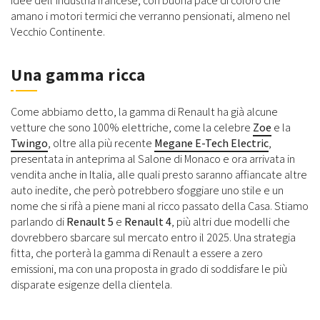
idee dell’industria francese, con buona pace di coloro che
amano i motori termici che verranno pensionati, almeno nel
Vecchio Continente.
Una gamma ricca
Come abbiamo detto, la gamma di Renault ha già alcune
vetture che sono 100% elettriche, come la celebre
Zoe
e la
Twingo
, oltre alla più recente
Megane E-Tech Electric
,
presentata in anteprima al Salone di Monaco e ora arrivata in
vendita anche in Italia, alle quali presto saranno affiancate altre
auto inedite, che però potrebbero sfoggiare uno stile e un
nome che si rifà a piene mani al ricco passato della Casa. Stiamo
parlando di
Renault 5
e
Renault 4
, più altri due modelli che
dovrebbero sbarcare sul mercato entro il 2025. Una strategia
fitta, che porterà la gamma di Renault a essere a zero
emissioni, ma con una proposta in grado di soddisfare le più
disparate esigenze della clientela.