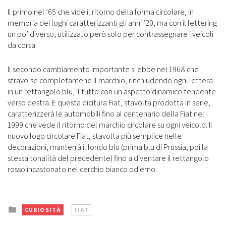
Il primo nel ’65 che vide il ritorno della forma circolare, in
memoria dei loghi caratterizzanti gli anni ’20, ma con il lettering
un po’ diverso, utilizzato però solo per contrassegnare i veicoli
da corsa.
Il secondo cambiamento importante si ebbe nel 1968 che
stravolse completamene il marchio, rinchiudendo ogni lettera
in un rettangolo blu, il tutto con un aspetto dinamico tendente
verso destra. E questa dicitura Fiat, stavolta prodotta in serie,
caratterizzerà le automobili fino al centenario della Fiat nel
1999 che vede il ritorno del marchio circolare su ogni veicolo. Il
nuovo logo circolare Fiat, stavolta più semplice nelle
decorazioni, manterrà il fondo blu (prima blu di Prussia, poi la
stessa tonalità del precedente) fino a diventare il rettangolo
rosso incastonato nel cerchio bianco odierno.
Posted
CURIOSITÀ
FIAT
in