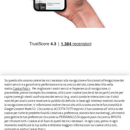
Su questo sito usiamo cookie tecnici necessari alla navigazione e funzionali all’erogazione dei
nostri servizi e a garantire la performance e la sicurezza del sito, come descritto nella
nostra
Cookie Policy
. Per migliorare i nostri servizi e l’esperienza di navigazione, ci
CAMBIARE AUTO
GUIDA ALL’ACQUISTO
piacerebbe, previo tuo esplicito consenso, utilizzare i cookie (anche di terze parti) anche per
capire come gli utenti usufruiscono dei servizi (e.g. analizzando le interazioni con il sito)
GUIDE PRATICHE
CURIOSITÀ
DATI ALLA MANO
nonché per analizzare e mostrare la pubblicità definita in base agli interessi mostrati durante
la navigazione online; ti informiamo inoltre che sul sito utilizziamo anche le funzionalità di
DICE LA LEGGE
PARLIAMO DI NOI
Google Consent Mode V2. Cliccando su ACCETTA TUTTI esprimi il tuo consenso all’utilizzo dei
cookie per tutte le predette finalità (relative a preferenze, statistiche e marketing), altrimenti
puoi gestire le tue preferenze cliccando su PERSONALIZZA oppure puoi cliccare su RIFIUTA
per rifiutare tutti i cookie al di fuori di quelli tecnici necessari. In ogni caso, potrai in ogni
momento modificare la tua scelta e ottenere maggiori informazioni sui cookie utilizzati,
visitando la nostra
Cookie Policy
.