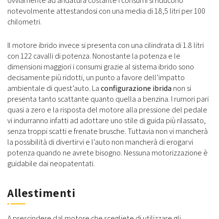
ovviamente ad andatura costante i consumi si riducono
notevolmente attestandosi con una media di 18,5 litri per 100
chilometri.
Il motore ibrido invece si presenta con una cilindrata di 1.8 litri
con 122 cavalli di potenza. Nonostante la potenza e le
dimensioni maggiori i consumi grazie al sistema ibrido sono
decisamente più ridotti, un punto a favore dell’impatto
ambientale di quest’auto. La
configurazione ibrida
non si
presenta tanto scattante quanto quella a benzina. I rumori pari
quasi a zero e la risposta del motore alla pressione del pedale
vi indurranno infatti ad adottare uno stile di guida più rilassato,
senza troppi scatti e frenate brusche. Tuttavia non vi mancherà
la possibilità di divertirvi e l’auto non mancherà di erogarvi
potenza quando ne avrete bisogno. Nessuna motorizzazione è
guidabile dai neopatentati.
Allestimenti
A prescindere dal motore che scegliete di utilizzare gli