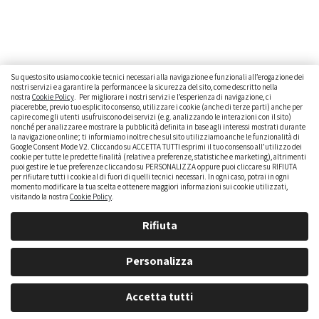
Su questo sito usiamo cookie tecnici necessari alla navigazione e funzionali all’erogazione dei
nostri servizi e a garantire la performance e la sicurezza del sito, come descritto nella
nostra
Cookie Policy
. Per migliorare i nostri servizi e l’esperienza di navigazione, ci
CAMBIARE AUTO
GUIDA ALL’ACQUISTO
piacerebbe, previo tuo esplicito consenso, utilizzare i cookie (anche di terze parti) anche per
capire come gli utenti usufruiscono dei servizi (e.g. analizzando le interazioni con il sito)
GUIDE PRATICHE
CURIOSITÀ
DATI ALLA MANO
nonché per analizzare e mostrare la pubblicità definita in base agli interessi mostrati durante
la navigazione online; ti informiamo inoltre che sul sito utilizziamo anche le funzionalità di
Google Consent Mode V2. Cliccando su ACCETTA TUTTI esprimi il tuo consenso all’utilizzo dei
DICE LA LEGGE
PARLIAMO DI NOI
cookie per tutte le predette finalità (relative a preferenze, statistiche e marketing), altrimenti
puoi gestire le tue preferenze cliccando su PERSONALIZZA oppure puoi cliccare su RIFIUTA
per rifiutare tutti i cookie al di fuori di quelli tecnici necessari. In ogni caso, potrai in ogni
momento modificare la tua scelta e ottenere maggiori informazioni sui cookie utilizzati,
visitando la nostra
Cookie Policy
.
Rifiuta
Personalizza
brumbrum S.p.A. - Partita IVA: IT 09323210964 - Numero REA: MI - 2083307 - Capitale Sociale: Euro
Accetta tutti
218,547,65 i.v.rn |
Privacy Policy
|
Cookie Policy