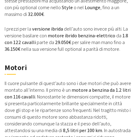
stesse prestazioni ma acquistando un allestimento maggiore,
con più optional come nello
Style
o nel
Lounge
, fino a un
massimo di
32.000€
.
I prezzi per la
versione ibrida
dell’auto sono invece più alti. La
versione basilare con
motore ibrido benzina-elettrico
da
1.8
con 122 cavalli
parte da
29.050€
per salire man mano fino a
36.150€
nella sua versione full optional a parità di motore.
Motori
Il cuore pulsante di quest’auto sono i due motori che può avere
montato all’interno. Il primo è un
motore a benzina da 1.2 litri
con 116 cavalli
. Nonostante le dimensioni compatte, il motore
si presenta particolarmente brillante specialmente in città
dove gli stop e le ripartenze sono frequenti. Nel tragitto misto i
consumi di questo motore sono abbastanza ridotti,
considerando comunque la stazza e il peso dell’auto,
attestandosi su una media di
8,5 litri
per 100 km
. In autostrada