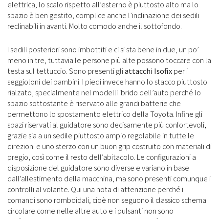
elettrica, lo scalo rispetto all’esterno è piuttosto alto ma lo
spazio è ben gestito, complice anche l’inclinazione dei sedili
reclinabili in avanti. Molto comodo anche il sottofondo.
I sedili posteriori sono imbottiti e ci si sta bene in due, un po’
meno in tre, tuttavia le persone più alte possono toccare con la
testa sul tettuccio. Sono presenti gli
attacchi Isofix
per i
seggioloni dei bambini. I piedi invece hanno lo stacco piuttosto
rialzato, specialmente nel modelli ibrido dell’auto perché lo
spazio sottostante è riservato alle grandi batterie che
permettono lo spostamento elettrico della Toyota. Infine gli
spazi riservati al guidatore sono decisamente più confortevoli,
grazie sia a un sedile piuttosto ampio regolabile in tutte le
direzioni e uno sterzo con un buon grip costruito con materiali di
pregio, così come il resto dell’abitacolo. Le configurazioni a
disposizione del guidatore sono diverse e variano in base
dall’allestimento della macchina, ma sono presenti comunque i
controlli al volante. Qui una nota di attenzione perché i
comandi sono romboidali, cioè non seguono il classico schema
circolare come nelle altre auto e i pulsanti non sono