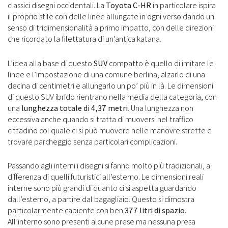
classici disegni occidentali. La
Toyota C-HR
in particolare ispira
il proprio stile con delle linee allungate in ogni verso dando un
senso di tridimensionalità a primo impatto, con delle direzioni
che ricordato la filettatura di un’antica katana.
L’idea alla base di questo
SUV
compatto è quello di imitare le
linee e l’impostazione di una comune berlina, alzarlo di una
decina di centimetri e allungarlo un po’ più in là. Le dimensioni
di questo SUV ibrido rientrano nella media della categoria, con
una
lunghezza totale di 4,37 metri
. Una lunghezza non
eccessiva anche quando si tratta di muoversi nel traffico
cittadino col quale ci si può muovere nelle manovre strette e
trovare parcheggio senza particolari complicazioni.
Passando agli interni i disegni si fanno molto più tradizionali, a
differenza di quelli futuristici all’esterno. Le dimensioni reali
interne sono più grandi di quanto ci si aspetta guardando
dall’esterno, a partire dal bagagliaio. Questo si dimostra
particolarmente capiente con ben
377 litri di spazio
.
All’interno sono presenti alcune prese ma nessuna presa