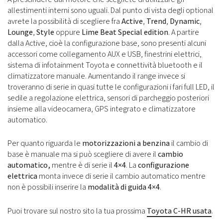
allestimenti interni sono uguali. Dal punto di vista degli optional
avrete la possibilità di scegliere fra
Active
,
Trend
,
Dynamic
,
Lounge
,
Style
oppure
Lime Beat Special edition
. A partire
dalla Active, cioè la configurazione base, sono presenti alcuni
accessori come collegamento AUX e USB, finestrini elettrici,
sistema di infotainment Toyota e connettività bluetooth e il
climatizzatore manuale. Aumentando il range invece si
troveranno di serie in quasi tutte le configurazioni i fari full LED, il
sedile a regolazione elettrica, sensori di parcheggio posteriori
insieme alla videocamera, GPS integrato e climatizzatore
automatico.
Per quanto riguarda le
motorizzazioni a benzina
il cambio di
base è manuale ma si può scegliere di avere il
cambio
automatico,
mentre è di serie il
4×4
. La
configurazione
elettrica
monta invece di serie il cambio automatico mentre
non è possibili inserire la
modalità di guida 4×4
.
Puoi trovare sul nostro sito la tua prossima
Toyota C-HR usata
.