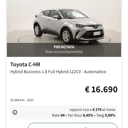
PRENOTATA
Ricevi avviso disponibilità
Toyota
C-HR
Hybrid Business
1.8 Full Hybrid 122CV
-
Automatico
€
16.690
51.684
km -
2022
oppure tua a
€
279
al mese
Rate
84
• Tan fisso
8,45
%
• Taeg
9,99
%