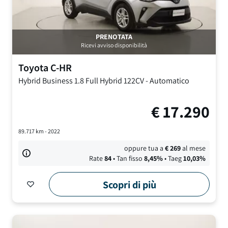
PRENOTATA
Ricevi avviso disponibilità
Toyota
C-HR
Hybrid Business
1.8 Full Hybrid 122CV
-
Automatico
€
17.290
89.717
km -
2022
oppure tua a
€
269
al mese
Rate
84
• Tan fisso
8,45
%
• Taeg
10,03
%
Scopri di più