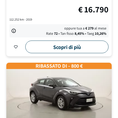
€
16.790
112.252
km -
2019
oppure tua a
€
279
al mese
Rate
72
• Tan fisso
8,45
%
• Taeg
10,26
%
Scopri di più
RIBASSATO DI - 800 €