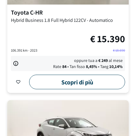
Toyota
C-HR
Hybrid Business
1.8 Full Hybrid 122CV
-
Automatico
€
15.390
106.391
km -
2023
€
18.690
oppure tua a
€
249
al mese
Rate
84
• Tan fisso
8,45
%
• Taeg
10,14
%
Scopri di più