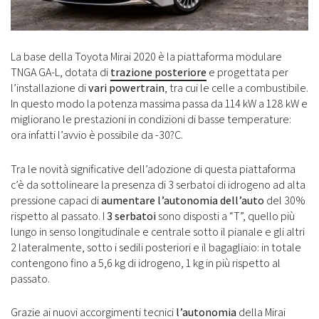
La base della Toyota Mirai 2020 è la piattaforma modulare
TNGA GA-L, dotata di
trazione posteriore
e progettata per
l’installazione di
vari powertrain
, tra cui le celle a combustibile.
In questo modo la potenza massima passa da 114 kW a 128 kW e
migliorano le prestazioni in condizioni di basse temperature:
ora infatti l’avvio è possibile da -30?C.
Tra le novità significative dell’adozione di questa piattaforma
c’è da sottolineare la presenza di 3 serbatoi di idrogeno ad alta
pressione capaci di
aumentare l’autonomia dell’auto
del 30%
rispetto al passato. I
3 serbatoi
sono disposti a “T”, quello più
lungo in senso longitudinale e centrale sotto il pianale e gli altri
2 lateralmente, sotto i sedili posteriori e il bagagliaio: in totale
contengono fino a 5,6 kg di idrogeno, 1 kg in più rispetto al
passato.
Grazie ai nuovi accorgimenti tecnici
l’autonomia
della Mirai