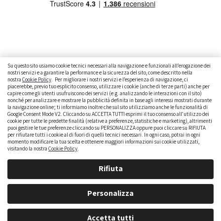
Su questo sito usiamo cookie tecnici necessari alla navigazione e funzionali all’erogazione dei
nostri servizi e a garantire la performance e la sicurezza del sito, come descritto nella
nostra
Cookie Policy
. Per migliorare i nostri servizi e l’esperienza di navigazione, ci
CAMBIARE AUTO
GUIDA ALL’ACQUISTO
piacerebbe, previo tuo esplicito consenso, utilizzare i cookie (anche di terze parti) anche per
capire come gli utenti usufruiscono dei servizi (e.g. analizzando le interazioni con il sito)
GUIDE PRATICHE
CURIOSITÀ
DATI ALLA MANO
nonché per analizzare e mostrare la pubblicità definita in base agli interessi mostrati durante
la navigazione online; ti informiamo inoltre che sul sito utilizziamo anche le funzionalità di
Google Consent Mode V2. Cliccando su ACCETTA TUTTI esprimi il tuo consenso all’utilizzo dei
DICE LA LEGGE
PARLIAMO DI NOI
cookie per tutte le predette finalità (relative a preferenze, statistiche e marketing), altrimenti
puoi gestire le tue preferenze cliccando su PERSONALIZZA oppure puoi cliccare su RIFIUTA
per rifiutare tutti i cookie al di fuori di quelli tecnici necessari. In ogni caso, potrai in ogni
momento modificare la tua scelta e ottenere maggiori informazioni sui cookie utilizzati,
visitando la nostra
Cookie Policy
.
Rifiuta
Personalizza
brumbrum S.p.A. - Partita IVA: IT 09323210964 - Numero REA: MI - 2083307 - Capitale Sociale: Euro
Accetta tutti
218,547,65 i.v.rn |
Privacy Policy
|
Cookie Policy