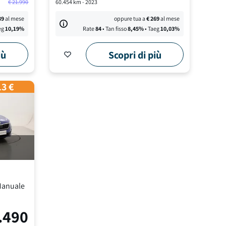
€
21.990
60.454
km -
2023
39
al mese
oppure tua a
€
269
al mese
eg
10,19
%
Rate
84
• Tan fisso
8,45
%
• Taeg
10,03
%
iù
Scopri di più
13 €
anuale
.490