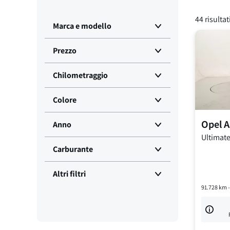
44
risultat
Marca e modello
Prezzo
Chilometraggio
Colore
Opel
A
Anno
Ultimat
Carburante
Altri filtri
91.728
km 