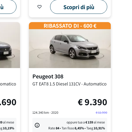
iù
Scopri di più
RIBASSATO DI - 600 €
Peugeot
308
tomatico
GT EAT8
1.5 Diesel 131CV
-
Automatico
.690
€
9.390
124.340
km -
2020
€
11.990
39
al mese
oppure tua a
€
159
al mese
eg
10,19
%
Rate
84
• Tan fisso
8,45
%
• Taeg
10,91
%