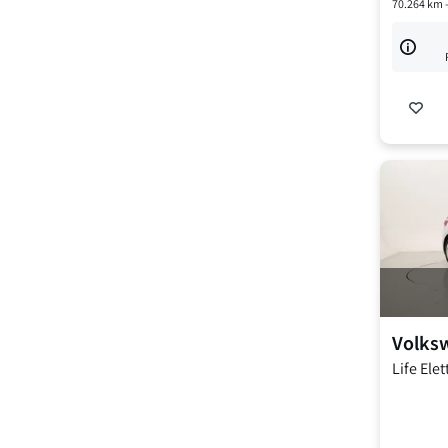
70.264
km 
Volks
Life
Elet