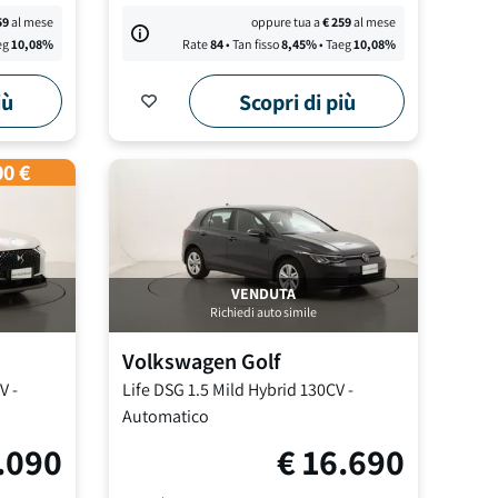
59
al mese
oppure tua a
€
259
al mese
eg
10,08
%
Rate
84
• Tan fisso
8,45
%
• Taeg
10,08
%
iù
Scopri di più
00 €
VENDUTA
Richiedi auto simile
Volkswagen
Golf
CV
-
Life DSG
1.5 Mild Hybrid 130CV
-
Automatico
.090
€
16.690