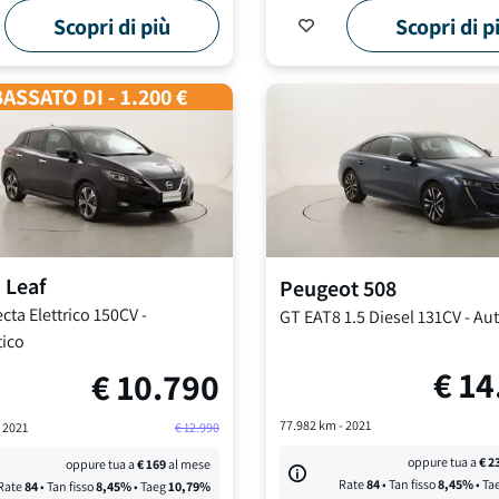
Scopri di più
Scopri di p
ASSATO DI - 1.200 €
n
Leaf
Peugeot
508
cta
Elettrico 150CV
-
GT EAT8
1.5 Diesel 131CV
-
Au
ico
€
14
€
10.790
77.982
km -
2021
-
2021
€
12.990
oppure tua a
€
2
oppure tua a
€
169
al mese
Rate
84
• Tan fisso
8,45
%
• Ta
Rate
84
• Tan fisso
8,45
%
• Taeg
10,79
%