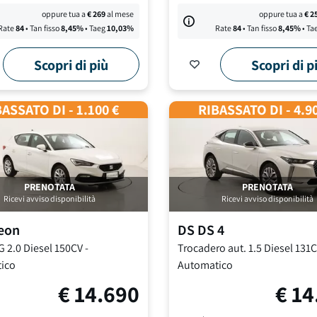
oppure tua a
€
269
al mese
oppure tua a
€
2
Rate
84
• Tan fisso
8,45
%
• Taeg
10,03
%
Rate
84
• Tan fisso
8,45
%
• Ta
Scopri di più
Scopri di p
ASSATO DI - 1.100 €
RIBASSATO DI - 4.9
PRENOTATA
PRENOTATA
Ricevi avviso disponibilità
Ricevi avviso disponibilità
eon
DS
DS 4
G
2.0 Diesel 150CV
-
Trocadero aut.
1.5 Diesel 131
ico
Automatico
€
14.690
€
14