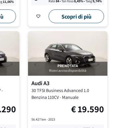
Rate
84
• Tan fisso
8,45
%
• Taeg
9,74
%
eg
11,06
%
iù
Scopri di più
PRENOTATA
Ricevi avviso disponibilità
Audi
A3
V
-
30 TFSI Business Advanced
1.0
Benzina 110CV
-
Manuale
.290
€
19.590
56.427
km -
2023