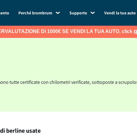
mento
Perché brumbrum
Supporto
Vendi la tua auto
q
RVALUTAZIONE DI 1000€ SE VENDI LA TUA AUTO, click
ono tutte certificate con chilometri verificate, sottoposte a scrupolo
di berline usate