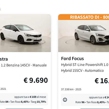
i
RIBASSATO DI - 80
Ford
Focus
stra
Hybrid ST-Line Powershift
1.0
e
1.2 Benzina 145CV
-
Manuale
Hybrid 155CV
-
Automatico
€
9.690
€
16
-
2021
37.338
km -
2025
oppure tua a
€
169
al mese
oppure tua a
€
2
Rate
84
• Tan fisso
8,45
%
• Taeg
10,79
%
Rate
96
• Tan fisso
8,45
%
• T