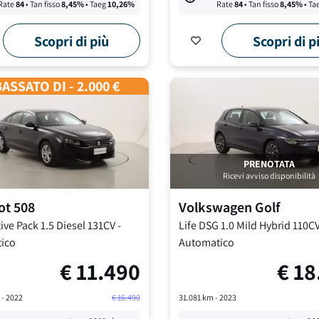
Rate
84
• Tan fisso
8,45
%
• Taeg
10,26
%
Rate
84
• Tan fisso
8,45
%
• Ta
Scopri di più
Scopri di p
ASSATO DI - 2.000 €
PRENOTATA
Ricevi avviso disponibilità
ot
508
Volkswagen
Golf
ive Pack
1.5 Diesel 131CV
-
Life DSG
1.0 Mild Hybrid 110C
ico
Automatico
€
11.490
€
18
 -
2022
€
16.490
31.081
km -
2023