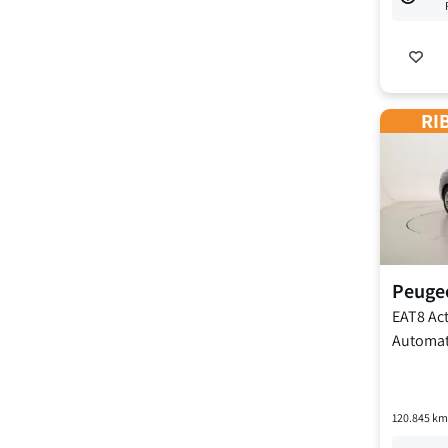
RIB
Peuge
EAT8 Act
Automat
120.845
km