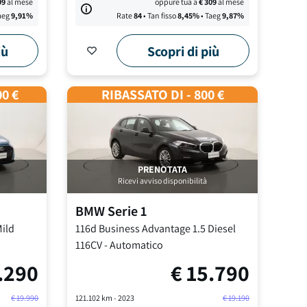
99
al mese
oppure tua a
€
309
al mese
aeg
9,91
%
Rate
84
• Tan fisso
8,45
%
• Taeg
9,87
%
iù
Scopri di più
00 €
RIBASSATO DI - 800 €
PRENOTATA
Ricevi avviso disponibilità
BMW
Serie 1
Mild
116d Business Advantage
1.5 Diesel
116CV
-
Automatico
.290
€
15.790
€
19.990
121.102
km -
2023
€
19.190