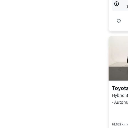
Toyot
Hybrid 
-
Automa
61.062
km 