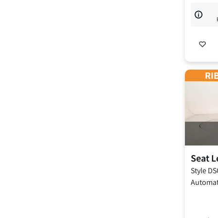
RIB
Seat
L
Style DS
Automat