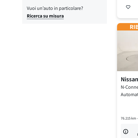
Vuoi un’auto in particolare?
Ricerca su misura
RIB
Nissa
N-Conne
Automat
76.215
km 