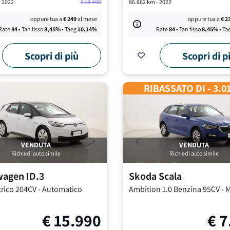
-
2022
€
18.490
86.862
km -
2022
oppure tua a
€
249
al mese
oppure tua a
€
2
Rate
84
• Tan fisso
8,45
%
• Taeg
10,14
%
Rate
84
• Tan fisso
8,45
%
• Ta
Scopri di più
Scopri di p
RIBASSATO DI - 3.0
VENDUTA
VENDUTA
Richiedi auto simile
Richiedi auto simile
wagen
ID.3
Skoda
Scala
trico 204CV
-
Automatico
Ambition
1.0 Benzina 95CV
-
M
€
15.990
€
7