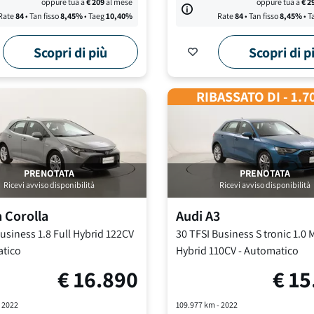
oppure tua a
€
209
al mese
oppure tua a
€
2
Rate
84
• Tan fisso
8,45
%
• Taeg
10,40
%
Rate
84
• Tan fisso
8,45
%
• T
Scopri di più
Scopri di p
RIBASSATO DI - 1.7
PRENOTATA
PRENOTATA
Ricevi avviso disponibilità
Ricevi avviso disponibilità
a
Corolla
Audi
A3
Business
1.8 Full Hybrid 122CV
30 TFSI Business S tronic
1.0 
tico
Hybrid 110CV
-
Automatico
€
16.890
€
15
-
2022
109.977
km -
2022