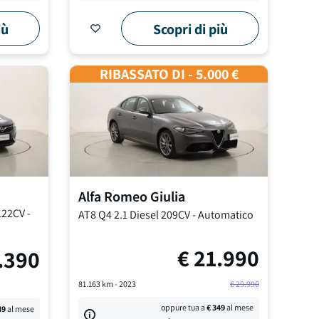
iù
Scopri di più
RIBASSATO DI - 5.000 €
Alfa Romeo
Giulia
 122CV
-
AT8 Q4
2.1 Diesel 209CV
-
Automatico
€
21.990
.390
81.163
km -
2023
€
29.990
oppure tua a
€
349
al mese
49
al mese