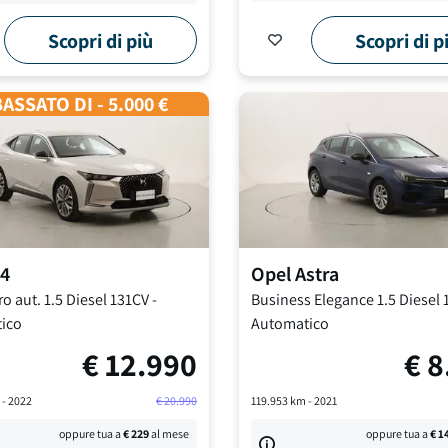
Scopri di più
Scopri di p
ASSATO DI - 5.000 €
4
Opel
Astra
o aut.
1.5 Diesel 131CV
-
Business Elegance
1.5 Diesel
ico
Automatico
€
12.990
€
8
 -
2022
€
20.990
119.953
km -
2021
oppure tua a
€
229
al mese
oppure tua a
€
1