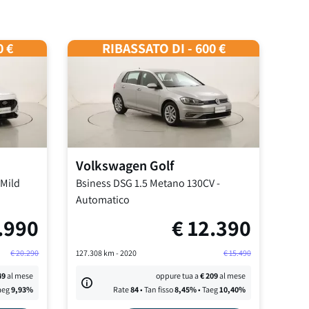
0 €
RIBASSATO DI - 600 €
Volkswagen
Golf
 Mild
Bsiness DSG
1.5 Metano 130CV
-
Automatico
.990
€
12.390
€
20.290
127.308
km -
2020
€
15.490
49
al mese
oppure tua a
€
209
al mese
aeg
9,93
%
Rate
84
• Tan fisso
8,45
%
• Taeg
10,40
%