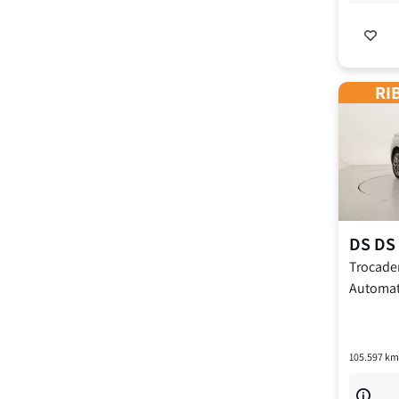
RIB
DS
DS 
Trocader
Automat
105.597
km