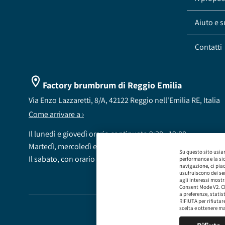
Aiuto e 
Contatti
Factory brumbrum di Reggio Emilia
Via Enzo Lazzaretti, 8/A, 42122 Reggio nell'Emilia RE, Italia
Come arrivare a ›
Il lunedì e giovedì orario continuato 9:30 - 19:00
Martedì, mercoledì e venerdì orario continuato 9:30 - 18:30
Su questo sito usiam
Il sabato, con orario 9:00 - 13:00 / 14:00 - 18:30
performance e la si
navigazione, ci piac
usufruiscono dei ser
agli interessi mostr
Consent Mode V2. Cli
a preferenze, stati
RIFIUTA per rifiutar
scelta e ottenere ma
brumbrum S.p.A