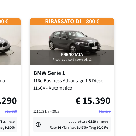
00 €
RIBASSATO DI - 800 €
PRENOTATA
Ricevi avviso disponibilità
BMW
Serie 1
ina
116d Business Advantage
1.5 Diesel
116CV
-
Automatico
.290
€
15.390
€
22.990
121.102
km -
2023
€
19.190
79
al mese
oppure tua a
€
259
al mese
aeg
9,80
%
Rate
84
• Tan fisso
8,45
%
• Taeg
10,08
%