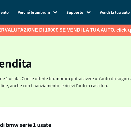
mento
Perché brumbrum
Supporto
Vendi la tua auto
q
RVALUTAZIONE DI 1000€ SE VENDI LA TUA AUTO, click
vendita
ie 1 usata. Con le offerte brumbrum potrai avere un’auto da sogno al
nline, anche con finanziamento, e ricevi l’auto a casa tua.
 di bmw serie 1 usate