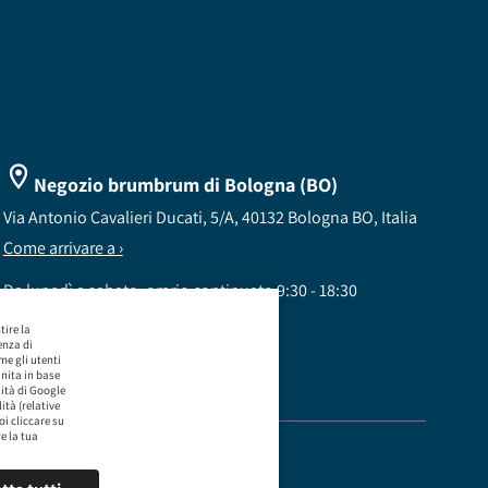
Negozio brumbrum di Bologna (BO)
Via Antonio Cavalieri Ducati, 5/A, 40132 Bologna BO, Italia
Come arrivare a ›
Da lunedì a sabato, orario continuato 9:30 - 18:30
Chiuso il giovedì e domenica
tire la
ienza di
me gli utenti
inita in base
lità di Google
ità (relative
i cliccare su
re la tua
218.547,65 i.v.