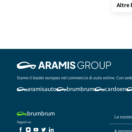
Altre
Siamo il leader europeo nel commercio di auto online. Con sede
aramisauto
brumbrum
cardoen
brumbrum
Le nostr
Seguici su
A proposi