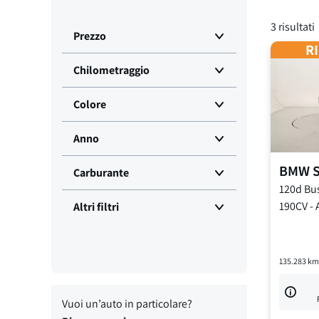
3
risultati
Prezzo
RI
Chilometraggio
Colore
Anno
BMW
S
Carburante
120d Bu
190CV
-
Altri filtri
135.283
km
Vuoi un’auto in particolare?