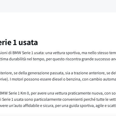
rie 1 usata
asioni di BMW Serie 1 usata: una vettura sportiva, ma nello stesso tem
ottima durabilità nel tempo, per questo riscontra grande successo a
teriore, se della generazione passata, sia a trazione anteriore, se de
xDrive). I motori possono essere diesel o benzina, con cambio autom
 BMW Serie 1 Km 0, per avere una vettura praticamente nuova, con 
di Serie 1 usata sono particolarmente convenienti perché tutte le vet
ere un’auto affidabile e sicura, per una guida sportiva, agile e scat