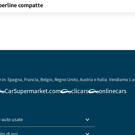
 berline compatte
 in: Spagna, Francia, Belgio, Regno Unito, Austria e Italia. Vendiamo 1 a
CarSupermarket.com
clicars
onlinecars
e auto usate
to di noi