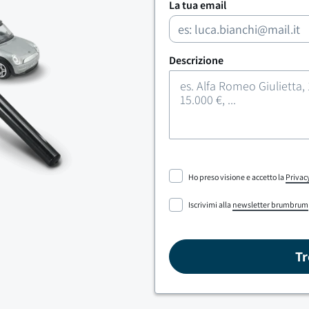
La tua email
Descrizione
Ho preso visione e accetto la
Privac
Iscrivimi alla
newsletter brumbrum
Tr