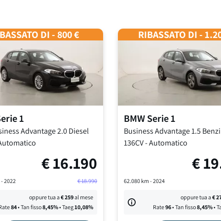
BASSATO DI - 800 €
RIBASSATO DI - 1.2
erie 1
BMW
Serie 1
siness Advantage
2.0 Diesel
Business Advantage
1.5 Benz
Automatico
136CV
-
Automatico
€
16.190
€
19
 -
2022
€
18.990
62.080
km -
2024
oppure tua a
€
259
al mese
oppure tua a
€
2
Rate
84
• Tan fisso
8,45
%
• Taeg
10,08
%
Rate
96
• Tan fisso
8,45
%
• T