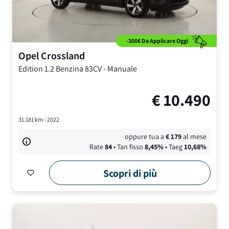
-300€ Da Applicare Oggi
Opel
Crossland
Edition
1.2 Benzina 83CV
-
Manuale
€
10.490
31.181
km -
2022
oppure tua a
€
179
al mese
Rate
84
• Tan fisso
8,45
%
• Taeg
10,68
%
Scopri di più