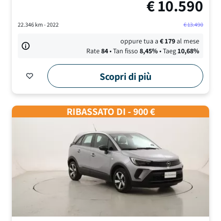
€
10.590
22.346
km -
2022
€
13.490
oppure tua a
€
179
al mese
Rate
84
• Tan fisso
8,45
%
• Taeg
10,68
%
Scopri di più
RIBASSATO DI - 900 €