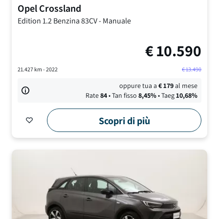
Opel
Crossland
Edition
1.2 Benzina 83CV
-
Manuale
€
10.590
21.427
km -
2022
€
13.490
oppure tua a
€
179
al mese
Rate
84
• Tan fisso
8,45
%
• Taeg
10,68
%
Scopri di più