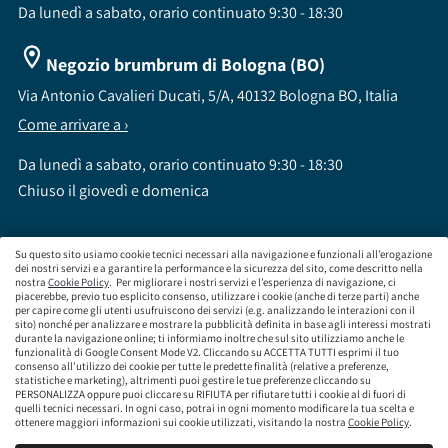
Da lunedì a sabato, orario continuato 9:30 - 18:30
Negozio brumbrum di Bologna (BO)
Via Antonio Cavalieri Ducati, 5/A, 40132 Bologna BO, Italia
Come arrivare a ›
Da lunedì a sabato, orario continuato 9:30 - 18:30
Chiuso il giovedì e domenica
Su questo sito usiamo cookie tecnici necessari alla navigazione e funzionali all’erogazione
dei nostri servizi e a garantire la performance e la sicurezza del sito, come descritto nella
nostra
Cookie Policy
. Per migliorare i nostri servizi e l’esperienza di navigazione, ci
brumbrum S.p.A a socio unico - CF / P.IVA 09323210964 - Numero REA: MI - 2083307 -
piacerebbe, previo tuo esplicito consenso, utilizzare i cookie (anche di terze parti) anche
per capire come gli utenti usufruiscono dei servizi (e.g. analizzando le interazioni con il
Capitale Sociale: Euro 218.547,65 i.v.
sito) nonché per analizzare e mostrare la pubblicità definita in base agli interessi mostrati
Sede Legale Via Leningrado 8, 20161 Milano MI
durante la navigazione online; ti informiamo inoltre che sul sito utilizziamo anche le
Società soggetta alla direzione e coordinamento di Aramis Group S.A.
funzionalità di Google Consent Mode V2. Cliccando su ACCETTA TUTTI esprimi il tuo
Società soggetta al controllo IVASS, consulta gli estremi dell'iscrizione al sito
consenso all’utilizzo dei cookie per tutte le predette finalità (relative a preferenze,
www.servizi.ivass.it
statistiche e marketing), altrimenti puoi gestire le tue preferenze cliccando su
Numero iscrizione: E000629295 Sezione E - Collaboratori degli intermediari iscritti nelle
PERSONALIZZA oppure puoi cliccare su RIFIUTA per rifiutare tutti i cookie al di fuori di
quelli tecnici necessari. In ogni caso, potrai in ogni momento modificare la tua scelta e
sezioni A, B o D
ottenere maggiori informazioni sui cookie utilizzati, visitando la nostra
Cookie Policy
.
Condizioni Generali di Contratto
Termini di Utilizzo
Privacy Policy
Cookie