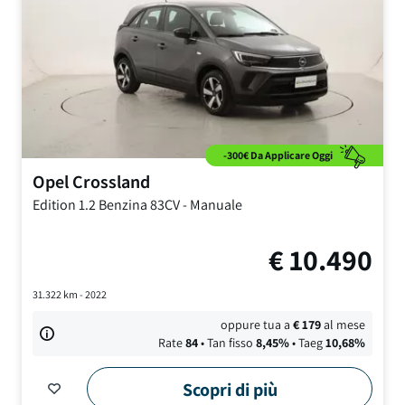
-300€ Da Applicare Oggi
Opel
Crossland
Edition
1.2 Benzina 83CV
-
Manuale
€
10.490
31.322
km -
2022
oppure tua a
€
179
al mese
Rate
84
• Tan fisso
8,45
%
• Taeg
10,68
%
Scopri di più