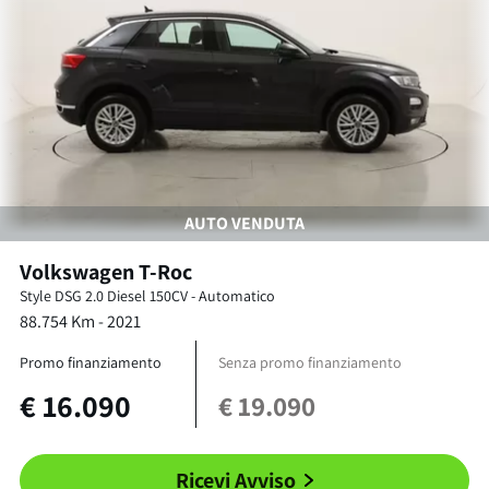
AUTO VENDUTA
Volkswagen
T-Roc
Style DSG
2.0 Diesel 150CV
-
Automatico
88.754
Km -
2021
Promo finanziamento
Senza promo finanziamento
€
16.090
€
19.090
Ricevi Avviso