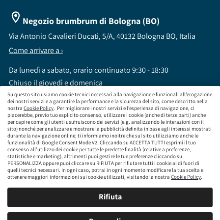
Negozio brumbrum di Bologna (BO)
Via Antonio Cavalieri Ducati, 5/A, 40132 Bologna BO, Italia
Come arrivare a ›
Da lunedì a sabato, orario continuato 9:30 - 18:30
Chiuso il giovedì e domenica
Su questo sito usiamo cookie tecnici necessari alla navigazione e funzionali all’erogazione
dei nostri servizi e a garantire la performance e la sicurezza del sito, come descritto nella
nostra
Cookie Policy
. Per migliorare i nostri servizi e l’esperienza di navigazione, ci
piacerebbe, previo tuo esplicito consenso, utilizzare i cookie (anche di terze parti) anche
per capire come gli utenti usufruiscono dei servizi (e.g. analizzando le interazioni con il
sito) nonché per analizzare e mostrare la pubblicità definita in base agli interessi mostrati
brumbrum S.p.A a socio unico - CF / P.IVA 09323210964 - Numero REA: MI - 2083307 -
durante la navigazione online; ti informiamo inoltre che sul sito utilizziamo anche le
Capitale Sociale: Euro 218.547,65 i.v.
funzionalità di Google Consent Mode V2. Cliccando su ACCETTA TUTTI esprimi il tuo
consenso all’utilizzo dei cookie per tutte le predette finalità (relative a preferenze,
Sede Legale Via Leningrado 8, 20161 Milano MI
statistiche e marketing), altrimenti puoi gestire le tue preferenze cliccando su
Società soggetta alla direzione e coordinamento di Aramis Group S.A.
PERSONALIZZA oppure puoi cliccare su RIFIUTA per rifiutare tutti i cookie al di fuori di
Società soggetta al controllo IVASS, consulta gli estremi dell'iscrizione al sito
quelli tecnici necessari. In ogni caso, potrai in ogni momento modificare la tua scelta e
www.servizi.ivass.it
ottenere maggiori informazioni sui cookie utilizzati, visitando la nostra
Cookie Policy
.
Numero iscrizione: E000629295 Sezione E - Collaboratori degli intermediari iscritti nelle
sezioni A, B o D
Rifiuta
Condizioni Generali di Contratto
Termini di Utilizzo
Privacy Policy
Cookie
Policy
Responsabilità e Conformità
Mappa del sito