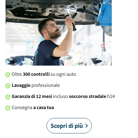
bagagliaio con capacità di 445 litri. Tra gli optional e le
dotazioni troviamo: isofix, cerchi in lega, usb e tanto altro
ancora. Al momento della consegna, questa auto sarà
soggetta a lavaggio professionale compreso nel prezzo. Su
tutte le nostre auto offriamo una garanzia brumbrum di 12
mesi dalla consegna con soccorso stradale 24/7 in Italia e in
Europa. È arrivato il momento di allacciare le cinture!
Oltre
300 controlli
su ogni auto
Lavaggio
professionale
Garanzia di 12 mesi
incluso
soccorso stradale
h24
Consegna
a casa tua
Scopri di più