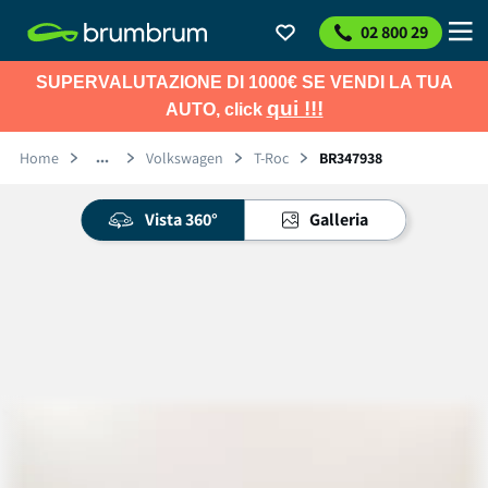
02 800 29
SUPERVALUTAZIONE DI 1000€ SE VENDI LA TUA
qui !!!
AUTO, click
Home
Volkswagen
T-Roc
BR347938
Vista 360°
Galleria