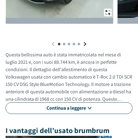
Da un'altra prospettiva
Questa bellissima auto è stata immatricolata nel mese di
luglio 2021 e, con i suoi 88.744 km, è ancora in perfette
condizioni. Il dettaglio dell'allestimento di questa
Volkswagen usata con cambio automatico è T-Roc 2.0 TDI SCR
150 CV DSG Style BlueMotion Technology. Il motore a trazione
anteriore di questa automobile con alimentazione a diesel ha
una cilindrata di 1968 cc con 150 CV di potenza. Questo
modello in particolare può raggiungere una velocità massima
Continua a leggere
di 205 km/h. Con un consumo medio di 5.1 litri ogni 100 km.
Questa vettura usata non è un modello adatto a neopatentati.
Gli esterni sono verniciati di grigio, mentre gli interni in sono
I vantaggi dell’usato brumbrum
di colore grigio. Questa auto ha 5 porte, 5 posti a sedere e un