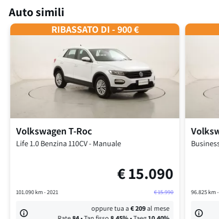
Auto simili
RIBASSATO DI - 900 €
Volkswagen
T-Roc
Volks
Life
1.0 Benzina 110CV
-
Manuale
Busines
€
15.090
101.090
km -
2021
€
15.990
96.825
km 
oppure tua a
€
209
al mese
Rate
84
• Tan fisso
8,45
%
• Taeg
10,40
%