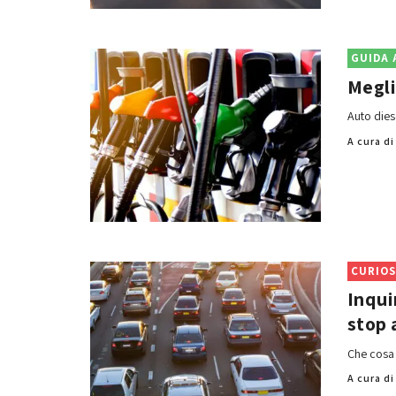
GUIDA 
Megli
Auto dies
A cura d
CURIOS
Inqui
stop 
Che cosa 
A cura d