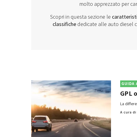
molto apprezzato per car
Scopri in questa sezione le
caratterist
classifiche
dedicate alle auto diesel
GUIDA 
GPL o
La differ
A cura d