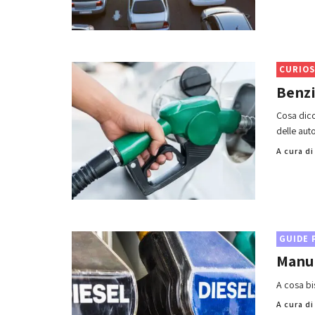
CURIOS
Benzi
Cosa dico
delle auto
A cura d
GUIDE 
Manut
A cosa bi
A cura d