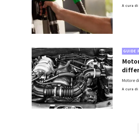
A cura d
GUIDE 
Motor
diffe
Motore di
A cura d
Posts
navigation