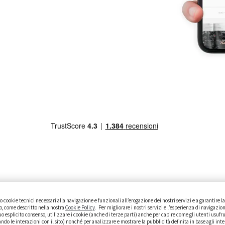
 cookie tecnici necessari alla navigazione e funzionali all’erogazione dei nostri servizi e a garantire 
ISTO
GUIDE PRATICHE
CURIOSITÀ
DATI ALLA MANO
to, come descritto nella nostra
Cookie Policy
. Per migliorare i nostri servizi e l’esperienza di navigazion
o esplicito consenso, utilizzare i cookie (anche di terze parti) anche per capire come gli utenti usufr
ando le interazioni con il sito) nonché per analizzare e mostrare la pubblicità definita in base agli inte