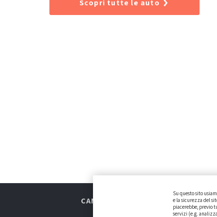
Scopri tutte le auto
Su questo sito usiamo
CAMBIARE AUTO
GUIDA ALL’ACQU
e la sicurezza del si
piacerebbe, previo tu
servizi (e.g. analizz