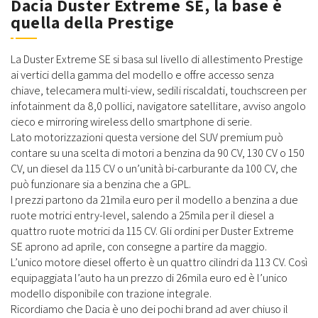
Dacia Duster Extreme SE, la base è
quella della Prestige
La Duster Extreme SE si basa sul livello di allestimento Prestige
ai vertici della gamma del modello e offre accesso senza
chiave, telecamera multi-view, sedili riscaldati, touchscreen per
infotainment da 8,0 pollici, navigatore satellitare, avviso angolo
cieco e mirroring wireless dello smartphone di serie.
Lato motorizzazioni questa versione del SUV premium può
contare su una scelta di motori a benzina da 90 CV, 130 CV o 150
CV, un diesel da 115 CV o un’unità bi-carburante da 100 CV, che
può funzionare sia a benzina che a GPL.
I prezzi partono da 21mila euro per il modello a benzina a due
ruote motrici entry-level, salendo a 25mila per il diesel a
quattro ruote motrici da 115 CV. Gli ordini per Duster Extreme
SE aprono ad aprile, con consegne a partire da maggio.
L’unico motore diesel offerto è un quattro cilindri da 113 CV. Così
equipaggiata l’auto ha un prezzo di 26mila euro ed è l’unico
modello disponibile con trazione integrale.
Ricordiamo che Dacia è uno dei pochi brand ad aver chiuso il