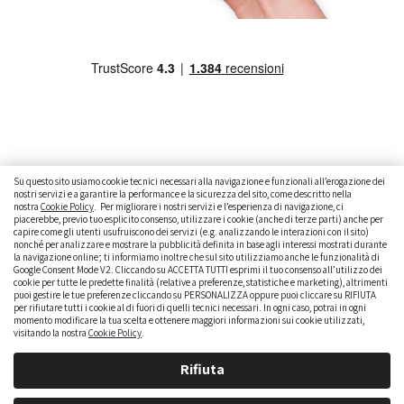
Su questo sito usiamo cookie tecnici necessari alla navigazione e funzionali all’erogazione dei
nostri servizi e a garantire la performance e la sicurezza del sito, come descritto nella
nostra
Cookie Policy
. Per migliorare i nostri servizi e l’esperienza di navigazione, ci
CAMBIARE AUTO
GUIDA ALL’ACQUISTO
piacerebbe, previo tuo esplicito consenso, utilizzare i cookie (anche di terze parti) anche per
capire come gli utenti usufruiscono dei servizi (e.g. analizzando le interazioni con il sito)
GUIDE PRATICHE
CURIOSITÀ
DATI ALLA MANO
nonché per analizzare e mostrare la pubblicità definita in base agli interessi mostrati durante
la navigazione online; ti informiamo inoltre che sul sito utilizziamo anche le funzionalità di
DICE LA LEGGE
PARLIAMO DI NOI
Google Consent Mode V2. Cliccando su ACCETTA TUTTI esprimi il tuo consenso all’utilizzo dei
cookie per tutte le predette finalità (relative a preferenze, statistiche e marketing), altrimenti
puoi gestire le tue preferenze cliccando su PERSONALIZZA oppure puoi cliccare su RIFIUTA
per rifiutare tutti i cookie al di fuori di quelli tecnici necessari. In ogni caso, potrai in ogni
momento modificare la tua scelta e ottenere maggiori informazioni sui cookie utilizzati,
visitando la nostra
Cookie Policy
.
Rifiuta