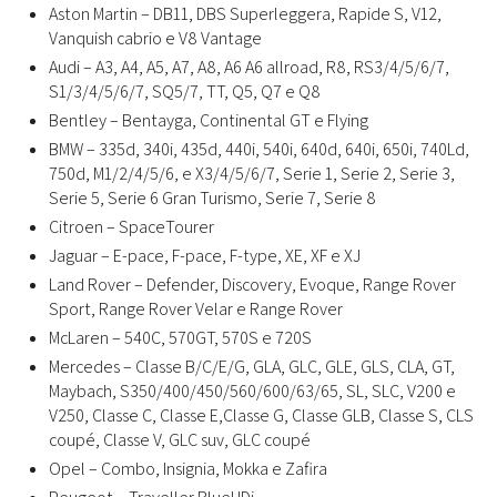
Aston Martin – DB11, DBS Superleggera, Rapide S, V12,
Vanquish cabrio e V8 Vantage
Audi – A3, A4, A5, A7, A8, A6 A6 allroad, R8, RS3/4/5/6/7,
S1/3/4/5/6/7, SQ5/7, TT, Q5, Q7 e Q8
Bentley – Bentayga, Continental GT e Flying
BMW – 335d, 340i, 435d, 440i, 540i, 640d, 640i, 650i, 740Ld,
750d, M1/2/4/5/6, e X3/4/5/6/7, Serie 1, Serie 2, Serie 3,
Serie 5, Serie 6 Gran Turismo, Serie 7, Serie 8
Citroen – SpaceTourer
Jaguar – E-pace, F-pace, F-type, XE, XF e XJ
Land Rover – Defender, Discovery, Evoque, Range Rover
Sport, Range Rover Velar e Range Rover
McLaren – 540C, 570GT, 570S e 720S
Mercedes – Classe B/C/E/G, GLA, GLC, GLE, GLS, CLA, GT,
Maybach, S350/400/450/560/600/63/65, SL, SLC, V200 e
V250, Classe C, Classe E,Classe G, Classe GLB, Classe S, CLS
coupé, Classe V, GLC suv, GLC coupé
Opel – Combo, Insignia, Mokka e Zafira