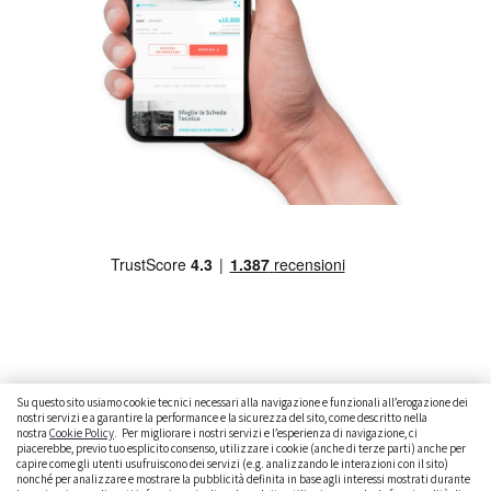
Su questo sito usiamo cookie tecnici necessari alla navigazione e funzionali all’erogazione dei
nostri servizi e a garantire la performance e la sicurezza del sito, come descritto nella
nostra
Cookie Policy
. Per migliorare i nostri servizi e l’esperienza di navigazione, ci
CAMBIARE AUTO
GUIDA ALL’ACQUISTO
piacerebbe, previo tuo esplicito consenso, utilizzare i cookie (anche di terze parti) anche per
capire come gli utenti usufruiscono dei servizi (e.g. analizzando le interazioni con il sito)
GUIDE PRATICHE
CURIOSITÀ
DATI ALLA MANO
nonché per analizzare e mostrare la pubblicità definita in base agli interessi mostrati durante