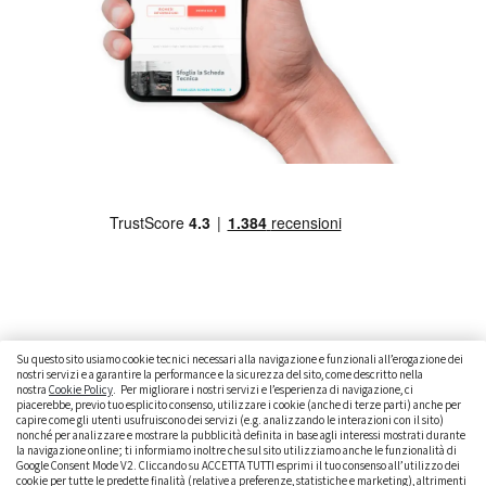
Su questo sito usiamo cookie tecnici necessari alla navigazione e funzionali all’erogazione dei
nostri servizi e a garantire la performance e la sicurezza del sito, come descritto nella
nostra
Cookie Policy
. Per migliorare i nostri servizi e l’esperienza di navigazione, ci
CAMBIARE AUTO
GUIDA ALL’ACQUISTO
piacerebbe, previo tuo esplicito consenso, utilizzare i cookie (anche di terze parti) anche per
capire come gli utenti usufruiscono dei servizi (e.g. analizzando le interazioni con il sito)
GUIDE PRATICHE
CURIOSITÀ
DATI ALLA MANO
nonché per analizzare e mostrare la pubblicità definita in base agli interessi mostrati durante
la navigazione online; ti informiamo inoltre che sul sito utilizziamo anche le funzionalità di
DICE LA LEGGE
PARLIAMO DI NOI
Google Consent Mode V2. Cliccando su ACCETTA TUTTI esprimi il tuo consenso all’utilizzo dei
cookie per tutte le predette finalità (relative a preferenze, statistiche e marketing), altrimenti