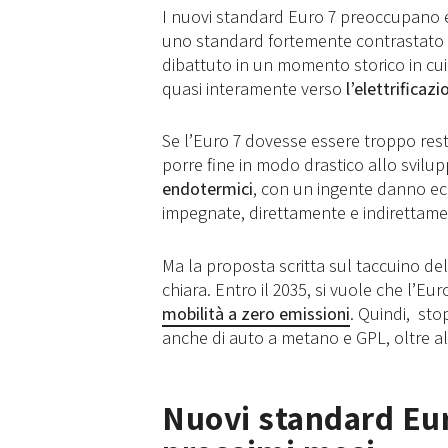
I nuovi standard Euro 7 preoccupano e n
uno standard fortemente contrastato pe
dibattuto in un momento storico in cui
quasi interamente verso
l’elettrificazi
Se l’Euro 7 dovesse essere troppo restr
porre fine in modo drastico allo svilu
endotermici
, con un ingente danno ec
impegnate, direttamente e indirettame
Ma la proposta scritta sul taccuino dell
chiara. Entro il 2035, si vuole che l’Eu
mobilità a zero emissioni
. Quindi, sto
anche di auto a metano e GPL, oltre alle
Nuovi standard Eur