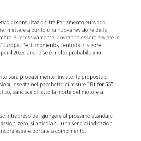
netico di consultazioni tra Parlamento europeo,
per mettere a punto una nuova revisione della
bre. Successivamente, dovranno essere avviate le
ll’Europa. Per il momento, l’entrata in vigore
per il 2026, anche se è molto probabile
uno
o sarà probabilmente rinviato, la proposta di
ioni, inserita nel pacchetto di misure “
Fit for 55
”
tico, sancisce di fatto la morte del motore a
corso intrapreso per giungere al prossimo standard
issioni zero, si articola su una serie di indicazioni
ncora essere portate a compimento.