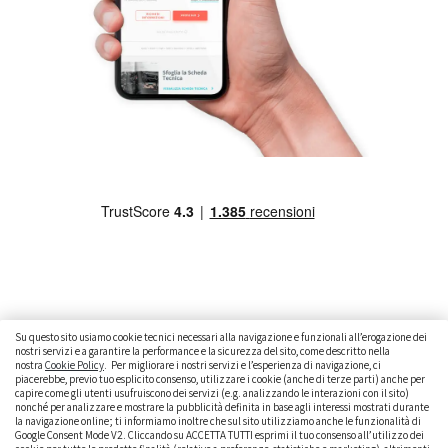
Su questo sito usiamo cookie tecnici necessari alla navigazione e funzionali all’erogazione dei
nostri servizi e a garantire la performance e la sicurezza del sito, come descritto nella
nostra
Cookie Policy
. Per migliorare i nostri servizi e l’esperienza di navigazione, ci
CAMBIARE AUTO
GUIDA ALL’ACQUISTO
piacerebbe, previo tuo esplicito consenso, utilizzare i cookie (anche di terze parti) anche per
capire come gli utenti usufruiscono dei servizi (e.g. analizzando le interazioni con il sito)
GUIDE PRATICHE
CURIOSITÀ
DATI ALLA MANO
nonché per analizzare e mostrare la pubblicità definita in base agli interessi mostrati durante
la navigazione online; ti informiamo inoltre che sul sito utilizziamo anche le funzionalità di
DICE LA LEGGE
PARLIAMO DI NOI
Google Consent Mode V2. Cliccando su ACCETTA TUTTI esprimi il tuo consenso all’utilizzo dei