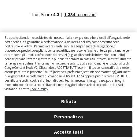
Su questo sito usiamo cookie tecnici necessari alla navigazione e funzionali all’erogazione dei
nostri servizi e a garantire la performance e la sicurezza del sito, come descritto nella
nostra
Cookie Policy
. Per migliorare i nostri servizi e l’esperienza di navigazione, ci
piacerebbe, previo tuo esplicito consenso, utilizzare i cookie (anche di terze parti) anche per
capire come gli utenti usufruiscono dei servizi (e.g. analizzando le interazioni con il sito)
nonché per analizzare e mostrare la pubblicità definita in base agli interessi mostrati durante
CAMBIARE AUTO
GUIDA ALL’ACQUISTO
la navigazione online; ti informiamo inoltre che sul sito utilizziamo anche le funzionalità di
Google Consent Mode V2. Cliccando su ACCETTA TUTTI esprimi il tuo consenso all’utilizzo dei
cookie per tutte le predette finalità (relative a preferenze, statistiche e marketing), altrimenti
GUIDE PRATICHE
CURIOSITÀ
DATI ALLA MANO
puoi gestire le tue preferenze cliccando su PERSONALIZZA oppure puoi cliccare su RIFIUTA
per rifiutare tutti i cookie al di fuori di quelli tecnici necessari. In ogni caso, potrai in ogni
DICE LA LEGGE
PARLIAMO DI NOI
momento modificare la tua scelta e ottenere maggiori informazioni sui cookie utilizzati,
visitando la nostra
Cookie Policy
.
Rifiuta
Personalizza
Accetta tutti