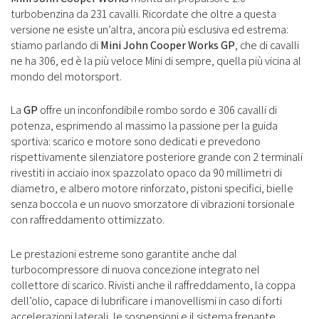
turbobenzina da 231 cavalli. Ricordate che oltre a questa
versione ne esiste un’altra, ancora più esclusiva ed estrema:
stiamo parlando di
Mini John Cooper Works GP
, che di cavalli
ne ha 306, ed è la più veloce Mini di sempre, quella più vicina al
mondo del motorsport.
La
GP
offre un inconfondibile rombo sordo e 306 cavalli di
potenza, esprimendo al massimo la passione per la guida
sportiva: scarico e motore sono dedicati e prevedono
rispettivamente silenziatore posteriore grande con 2 terminali
rivestiti in acciaio inox spazzolato opaco da 90 millimetri di
diametro, e albero motore rinforzato, pistoni specifici, bielle
senza boccola e un nuovo smorzatore di vibrazioni torsionale
con raffreddamento ottimizzato.
Le prestazioni estreme sono garantite anche dal
turbocompressore di nuova concezione integrato nel
collettore di scarico. Rivisti anche il raffreddamento, la coppa
dell’olio, capace di lubrificare i manovellismi in caso di forti
accelerazioni laterali, le sospensioni e il sistema frenante.