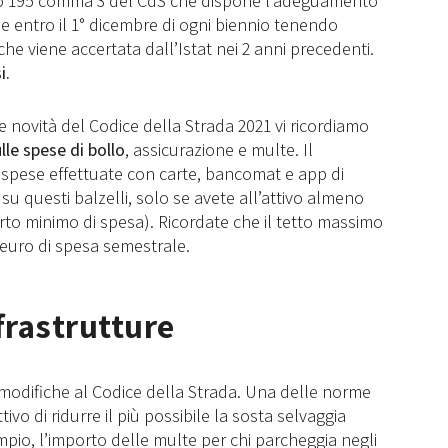
colo 195 comma 3 del CdS che dispone l’adeguamento
ie entro il 1° dicembre di ogni biennio tenendo
he viene accertata dall’Istat nei 2 anni precedenti.
i.
le novità del Codice della Strada 2021 vi ricordiamo
lle spese di bollo
, assicurazione e multe. Il
 spese effettuate con carte, bancomat e app di
 questi balzelli, solo se avete all’attivo almeno
to minimo di spesa). Ricordate che il tetto massimo
 euro di spesa semestrale.
frastrutture
i modifiche al Codice della Strada. Una delle norme
tivo di ridurre il più possibile la sosta selvaggia
mpio, l’importo delle multe per chi parcheggia negli