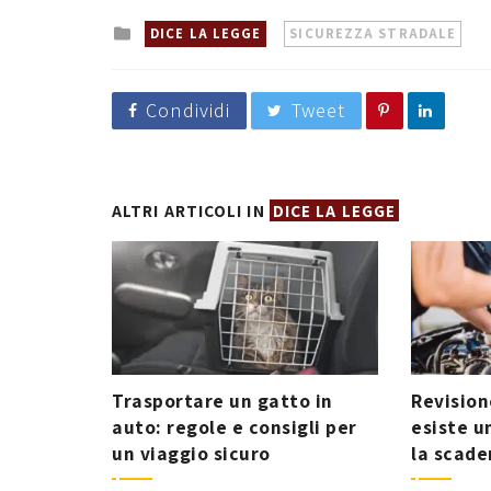
Posted
DICE LA LEGGE
SICUREZZA STRADALE
in
Condividi
Tweet
ALTRI ARTICOLI IN
DICE LA LEGGE
Trasportare un gatto in
Revision
auto: regole e consigli per
esiste u
un viaggio sicuro
la scade