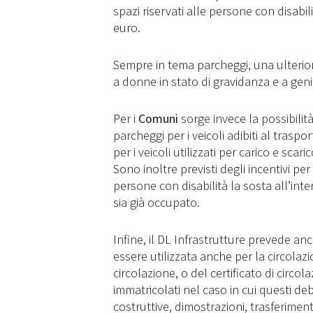
spazi riservati alle persone con disabil
euro.
Sempre in tema parcheggi, una ulteriore
a donne in stato di gravidanza e a geni
Per i
Comuni
sorge invece la possibilit
parcheggi per i veicoli adibiti al traspor
per i veicoli utilizzati per carico e scar
Sono inoltre previsti degli incentivi p
persone con disabilità la sosta all’inte
sia già occupato.
Infine, il DL Infrastrutture prevede anc
essere utilizzata anche per la circolazio
circolazione, o del certificato di circol
immatricolati nel caso in cui questi d
costruttive, dimostrazioni, trasferiment