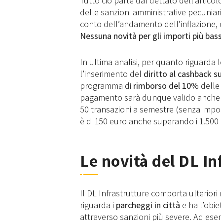
Tutto ciò parte dal dettato dell’arti
delle sanzioni amministrative pecuniar
conto dell’andamento dell’inflazione, c
Nessuna novità per gli importi più bass
In ultima analisi, per quanto riguarda 
l’inserimento del
diritto al cashback su
programma di
rimborso del 10%
delle
pagamento sarà dunque valido anche su
50 transazioni a semestre (senza impor
è di 150 euro anche superando i 1.500
Le novità del DL In
Il DL Infrastrutture comporta ulterior
riguarda i
parcheggi in città
e ha l’obiet
attraverso sanzioni più severe. Ad ese