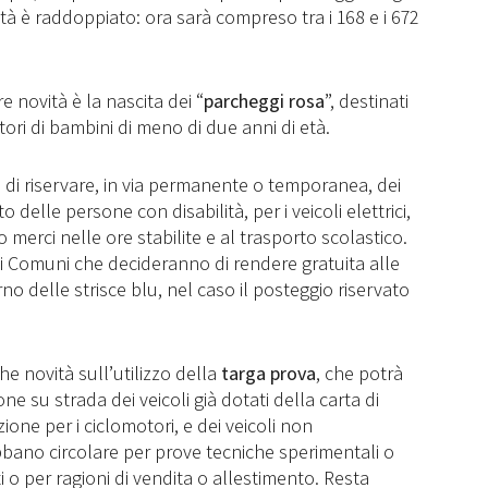
ità è raddoppiato: ora sarà compreso tra i 168 e i 672
 novità è la nascita dei “
parcheggi rosa
”, destinati
tori di bambini di meno di due anni di età.
à di riservare, in via permanente o temporanea, dei
to delle persone con disabilità, per i veicoli elettrici,
ico merci nelle ore stabilite e al trasporto scolastico.
er i Comuni che decideranno di rendere gratuita alle
rno delle strisce blu, nel caso il posteggio riservato
he novità sull’utilizzo della
targa prova
, che potrà
ne su strada dei veicoli già dotati della carta di
azione per i ciclomotori, e dei veicoli non
ebbano circolare per prove tecniche sperimentali o
i o per ragioni di vendita o allestimento. Resta