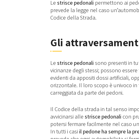
Le
strisce pedonali
permettono ai pedon
prevede la legge nel caso un’automobi
Codice della Strada.
Gli attraversament
Le
strisce pedonali
sono presenti in tut
vicinanze degli stessi; possono essere 
evidenti da appositi dossi artificiali,
orizzontale. Il loro scopo è univoco in 
carreggiata da parte dei pedoni.
Il Codice della strada in tal senso im
avvicinarsi alle
strisce pedonali
con pru
potersi fermare facilmente nel caso un
In tutti i casi
il pedone ha sempre la p
prevede che ogni automobilista si fer