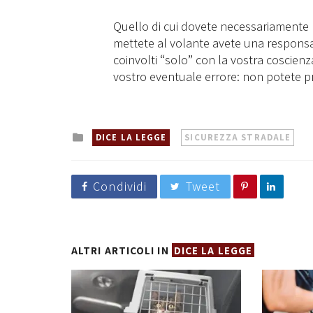
Quello di cui dovete necessariamente pr
mettete al volante avete una responsab
coinvolti “solo” con la vostra coscienz
vostro eventuale errore: non potete pr
Posted
DICE LA LEGGE
SICUREZZA STRADALE
in
Condividi
Tweet
ALTRI ARTICOLI IN
DICE LA LEGGE