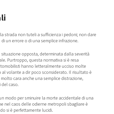
li
la strada non tuteli a sufficienza i pedoni; non dare
di un errore o di una semplice infrazione.
lla situazione opposta, determinata dalla severità
dale. Purtroppo, questa normativa si è resa
tomobilisti hanno letteralmente ucciso molte
 volante a dir poco sconsiderato. Il risultato è
e molto cara anche una semplice distrazione,
 del caso.
un modo per sminuire la morte accidentale di una
e nel caos delle odierne metropoli sbagliare è
do si è perfettamente lucidi.