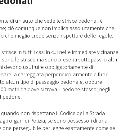
pedonali
ente di un’auto che vede le strisce pedonali è
one; ciò comunque non implica assolutamente che
o che meglio crede senza rispettare delle regole.
trisce in tutti i casi in cui nelle immediate vicinanze
i sono le strisce ma sono presenti sottopassi o altri
oni devono usufruire obbligatoriamente di
rsare la carreggiata perpendicolarmente e fuori
sto alcun tipo di passaggio pedonale, oppure
00 metri da dove si trova il pedone stesso; negli
ul pedone.
e quando non rispettano il Codice della Strada
gli organi di Polizia; se sono possessori di una
zione perseguibile per legge esattamente come se