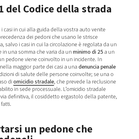
91 del Codice della strada
i casi in cui alla guida della vostra auto venite
di precedenza dei pedoni che usano le strisce
, salvo i casi in cui la circolazione è regolata da un
te in una somma che varia da un
minimo di 25
a un
n pedone viene coinvolto in un incidente. In
nella maggior parte dei casi a una
denuncia penale
zioni di salute delle persone coinvolte; se una o
aso di
omicidio stradale
, che prevede la reclusione
abilito in sede processuale. L’omicidio stradale
 via definitiva, il cosiddetto ergastolo della patente,
fatti.
arsi un pedone che