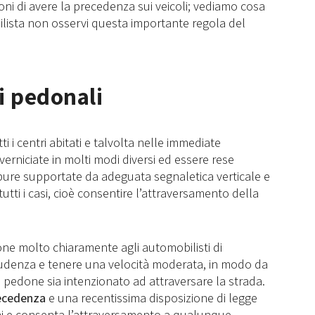
i di avere la precedenza sui veicoli; vediamo cosa
lista non osservi questa importante regola del
i pedonali
ti i centri abitati e talvolta nelle immediate
verniciate in molti modi diversi ed essere rese
 oppure supportate da adeguata segnaletica verticale e
tutti i casi, cioè consentire l’attraversamento della
pone molto chiaramente agli automobilisti di
denza e tenere una velocità moderata, in modo da
 pedone sia intenzionato ad attraversare la strada.
recedenza
e una recentissima disposizione di legge
mi e consenta l’attraversamento a qualunque