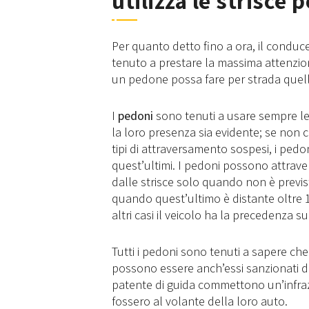
utilizza le strisce 
Per quanto detto fino a ora, il conduc
tenuto a prestare la massima attenzi
un pedone possa fare per strada quell
I
pedoni
sono tenuti a usare sempre le s
la loro presenza sia evidente; se non c
tipi di attraversamento sospesi, i ped
quest’ultimi. I pedoni possono attrave
dalle strisce solo quando non è previ
quando quest’ultimo è distante oltre 1
altri casi il veicolo ha la precedenza s
Tutti i pedoni sono tenuti a sapere ch
possono essere anch’essi sanzionati da
patente di guida commettono un’infra
fossero al volante della loro auto.